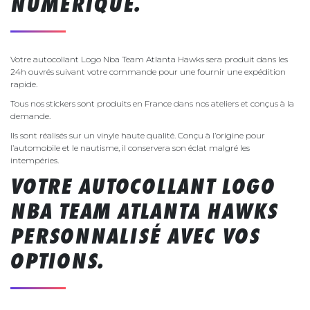
NUMÉRIQUE.
Votre autocollant Logo Nba Team Atlanta Hawks sera produit dans les
24h ouvrés suivant votre commande pour une fournir une expédition
rapide.
Tous nos stickers sont produits en France dans nos ateliers et conçus à la
demande.
Ils sont réalisés sur un vinyle haute qualité. Conçu à l’origine pour
l’automobile et le nautisme, il conservera son éclat malgré les
intempéries.
VOTRE AUTOCOLLANT LOGO
NBA TEAM ATLANTA HAWKS
PERSONNALISÉ AVEC VOS
OPTIONS.