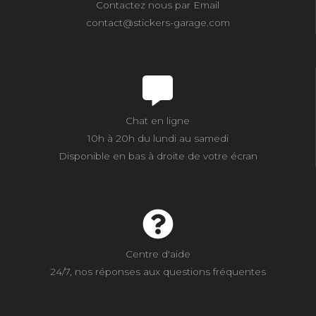
Contactez nous par Email
contact@stickers-garage.com
Chat en ligne
10h à 20h du lundi au samedi
Disponible en bas à droite de votre écran
Centre d'aide
24/7, nos réponses aux questions fréquentes