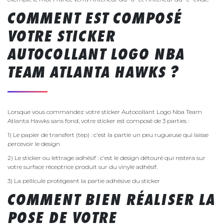
COMMENT EST COMPOSÉ
VOTRE STICKER
AUTOCOLLANT LOGO NBA
TEAM ATLANTA HAWKS ?
Lorsque vous commandez votre sticker Autocollant Logo Nba Team
Atlanta Hawks sans fond, votre sticker est composé de 3 parties :
1) Le papier de transfert (tep) : c'est la partie un peu rugueuse qui laisse
percevoir le design
2) Le sticker ou lettrage adhésif : c'est le design détouré qui restera sur
votre surface réceptrice produit sur du vinyle adhésif.
3) La pellicule protégeant la partie adhésive du sticker
COMMENT BIEN RÉALISER LA
POSE DE VOTRE