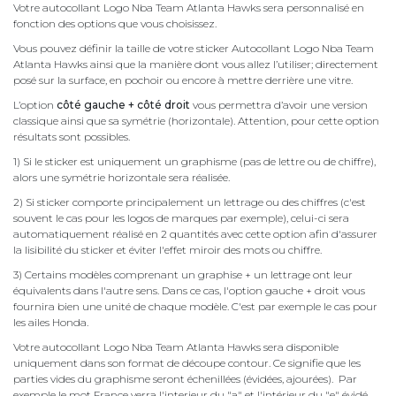
Votre autocollant Logo Nba Team Atlanta Hawks sera personnalisé en
fonction des options que vous choisissez.
Vous pouvez définir la taille de votre sticker Autocollant Logo Nba Team
Atlanta Hawks ainsi que la manière dont vous allez l’utiliser; directement
posé sur la surface, en pochoir ou encore à mettre derrière une vitre.
L’option
côté gauche + côté droit
vous permettra d’avoir une version
classique ainsi que sa symétrie (horizontale). Attention, pour cette option
résultats sont possibles.
1) Si le sticker est uniquement un graphisme (pas de lettre ou de chiffre),
alors une symétrie horizontale sera réalisée.
2) Si sticker comporte principalement un lettrage ou des chiffres (c'est
souvent le cas pour les logos de marques par exemple), celui-ci sera
automatiquement réalisé en 2 quantités avec cette option afin d'assurer
la lisibilité du sticker et éviter l'effet miroir des mots ou chiffre.
3) Certains modèles comprenant un graphise + un lettrage ont leur
équivalents dans l'autre sens. Dans ce cas, l'option gauche + droit vous
fournira bien une unité de chaque modèle. C'est par exemple le cas pour
les ailes Honda.
Votre autocollant Logo Nba Team Atlanta Hawks sera disponible
uniquement dans son format de découpe contour. Ce signifie que les
parties vides du graphisme seront échenillées (évidées, ajourées). Par
exemple le mot France verra l'interieur du "a" et l'intérieur du "e" évidé.