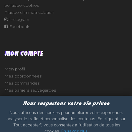
politique-cookies
Plaque d'immatriculation
Instagram
Facebook
MON COMPTE
Mon profil
Mes coordonnées
Mes commandes
Mes paniers sauvegardés
Nous respectons votre vie privee
Nous utilisons des cookies pour ameliorer votre experience,
analyser le trafic et personnaliser les contenus. En cliquant sur
e
"Tout accepter", vous consentez a l'utilisation de tous les
cookies.
En savoir plus
2017 - 2026 - STICKERS-GARAGE.COM - MADE WITH