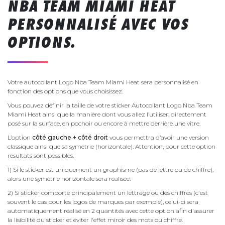
NBA TEAM MIAMI HEAT
PERSONNALISÉ AVEC VOS
OPTIONS.
Votre autocollant Logo Nba Team Miami Heat sera personnalisé en
fonction des options que vous choisissez.
Vous pouvez définir la taille de votre sticker Autocollant Logo Nba Team
Miami Heat ainsi que la manière dont vous allez l’utiliser; directement
posé sur la surface, en pochoir ou encore à mettre derrière une vitre.
L’option
côté gauche + côté droit
vous permettra d’avoir une version
classique ainsi que sa symétrie (horizontale). Attention, pour cette option
résultats sont possibles.
1) Si le sticker est uniquement un graphisme (pas de lettre ou de chiffre),
alors une symétrie horizontale sera réalisée.
2) Si sticker comporte principalement un lettrage ou des chiffres (c'est
souvent le cas pour les logos de marques par exemple), celui-ci sera
automatiquement réalisé en 2 quantités avec cette option afin d'assurer
la lisibilité du sticker et éviter l'effet miroir des mots ou chiffre.