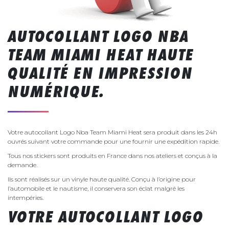
AUTOCOLLANT LOGO NBA
TEAM MIAMI HEAT HAUTE
QUALITÉ EN IMPRESSION
NUMÉRIQUE.
Votre autocollant Logo Nba Team Miami Heat sera produit dans les 24h
ouvrés suivant votre commande pour une fournir une expédition rapide.
Tous nos stickers sont produits en France dans nos ateliers et conçus à la
demande.
Ils sont réalisés sur un vinyle haute qualité. Conçu à l’origine pour
l’automobile et le nautisme, il conservera son éclat malgré les
intempéries.
VOTRE AUTOCOLLANT LOGO