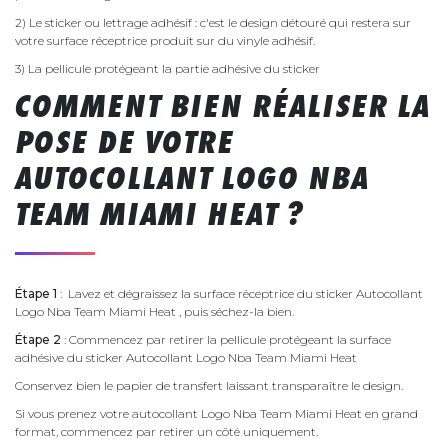
2) Le sticker ou lettrage adhésif : c'est le design détouré qui restera sur
votre surface réceptrice produit sur du vinyle adhésif.
3) La pellicule protégeant la partie adhésive du sticker
COMMENT BIEN RÉALISER LA
POSE DE VOTRE
AUTOCOLLANT LOGO NBA
TEAM MIAMI HEAT ?
Étape 1
: Lavez et dégraissez la surface réceptrice du sticker Autocollant
Logo Nba Team Miami Heat , puis séchez-la bien.
Étape 2
: Commencez par retirer la pellicule protégeant la surface
adhésive du sticker Autocollant Logo Nba Team Miami Heat
Conservez bien le papier de transfert laissant transparaître le design.
Si vous prenez votre autocollant Logo Nba Team Miami Heat en grand
format, commencez par retirer un côté uniquement.