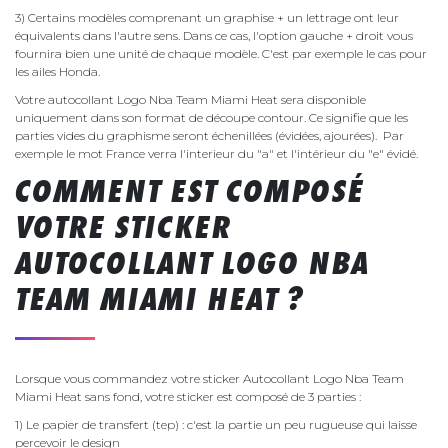
3) Certains modèles comprenant un graphise + un lettrage ont leur
équivalents dans l'autre sens. Dans ce cas, l'option gauche + droit vous
fournira bien une unité de chaque modèle. C'est par exemple le cas pour
les ailes Honda.
Votre autocollant Logo Nba Team Miami Heat sera disponible
uniquement dans son format de découpe contour. Ce signifie que les
parties vides du graphisme seront échenillées (évidées, ajourées). Par
exemple le mot France verra l'interieur du "a" et l'intérieur du "e" évidé.
COMMENT EST COMPOSÉ
VOTRE STICKER
AUTOCOLLANT LOGO NBA
TEAM MIAMI HEAT ?
Lorsque vous commandez votre sticker Autocollant Logo Nba Team
Miami Heat sans fond, votre sticker est composé de 3 parties :
1) Le papier de transfert (tep) : c'est la partie un peu rugueuse qui laisse
percevoir le design