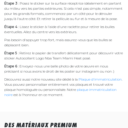
Étape 3
: Posez le sticker sur la surface réceptrice idéalement en partant
du milieu vers les parties extérieures. Si cela n'est pas simple, notamment
pour les grands formats, commencez par un côté pour le dérouler
jusqu'à l'autre côté. Et retirer la pellicule au fur et à mesure de la pose.
Étape 4
: Lissez le sticker à l'aide d'une raclette pour retirer les bulles
éventuelles. Allez du centre vers les extérieurs.
Pas besoin d'appuyer trop fort, mais assurez-vous que les bulles se
déplacent bien.
Étape 5
: Retirez le papier de transfert délicatement pour découvrir votre
sticker Autocollant Logo Nba Team Miami Heat posé.
Étape 6
: Envoyez-nous une belle photo de votre œuvre en nous
précisant si nous avons le droit de les poster sur instagram ou non :)
Découvrez aussi notre nouveau site dédié à la
Plaque d'immatriculation
.
Vous pouvez personnaliser entièrement vos plaques et trouvé votre
plaque homologuée ou personnalisée. Notre
plaque immatriculation
noire
est à l'honneur en ce moment.
DES MATÉRIAUX PREMIUM