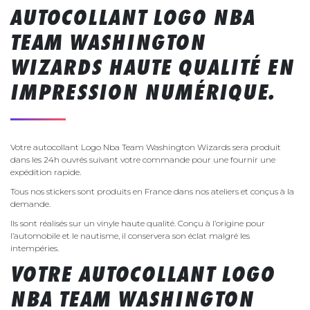
AUTOCOLLANT LOGO NBA
TEAM WASHINGTON
WIZARDS HAUTE QUALITÉ EN
IMPRESSION NUMÉRIQUE.
Votre autocollant Logo Nba Team Washington Wizards sera produit
dans les 24h ouvrés suivant votre commande pour une fournir une
expédition rapide.
Tous nos stickers sont produits en France dans nos ateliers et conçus à la
demande.
Ils sont réalisés sur un vinyle haute qualité. Conçu à l’origine pour
l’automobile et le nautisme, il conservera son éclat malgré les
intempéries.
VOTRE AUTOCOLLANT LOGO
NBA TEAM WASHINGTON