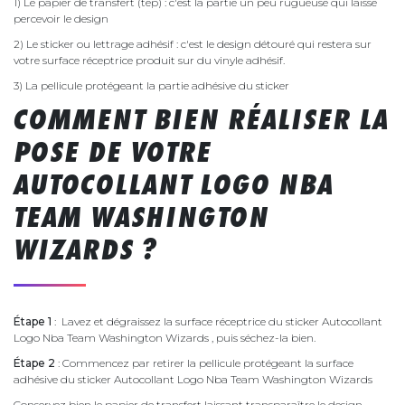
1) Le papier de transfert (tep) : c'est la partie un peu rugueuse qui laisse
percevoir le design
2) Le sticker ou lettrage adhésif : c'est le design détouré qui restera sur
votre surface réceptrice produit sur du vinyle adhésif.
3) La pellicule protégeant la partie adhésive du sticker
COMMENT BIEN RÉALISER LA
POSE DE VOTRE
AUTOCOLLANT LOGO NBA
TEAM WASHINGTON
WIZARDS ?
Étape 1
: Lavez et dégraissez la surface réceptrice du sticker Autocollant
Logo Nba Team Washington Wizards , puis séchez-la bien.
Étape 2
: Commencez par retirer la pellicule protégeant la surface
adhésive du sticker Autocollant Logo Nba Team Washington Wizards
Conservez bien le papier de transfert laissant transparaître le design.