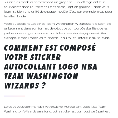
3) Certains modèles comprenant un graphise + un lettrage ont leur
équivalents dans l'autre sens. Dans ce cas, l'option gauche + droit vous
fournira bien une unité de chaque modèle. C'est par exemple le cas pour
les ailes Honda.
Votre autocollant Logo Nba Team Washington Wizards sera disponible
uniquement dans son format de découpe contour. Ce signifie que les
parties vides du graphisme seront échenillées (évidées, ajourées). Par
exemple le mot France verra l'interieur du "a" et l'intérieur du "e" évidé.
COMMENT EST COMPOSÉ
VOTRE STICKER
AUTOCOLLANT LOGO NBA
TEAM WASHINGTON
WIZARDS ?
Lorsque vous commandez votre sticker Autocollant Logo Nba Team
Washington Wizards sans fond, votre sticker est composé de 3 parties :