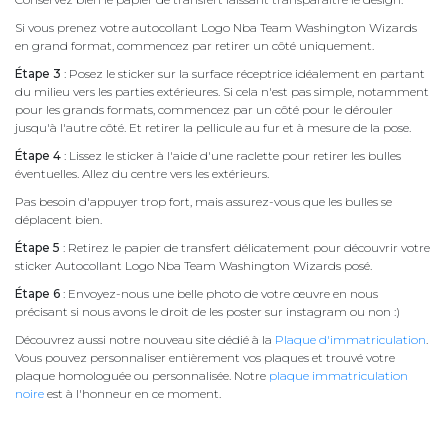
Si vous prenez votre autocollant Logo Nba Team Washington Wizards
en grand format, commencez par retirer un côté uniquement.
Étape 3
: Posez le sticker sur la surface réceptrice idéalement en partant
du milieu vers les parties extérieures. Si cela n'est pas simple, notamment
pour les grands formats, commencez par un côté pour le dérouler
jusqu'à l'autre côté. Et retirer la pellicule au fur et à mesure de la pose.
Étape 4
: Lissez le sticker à l'aide d'une raclette pour retirer les bulles
éventuelles. Allez du centre vers les extérieurs.
Pas besoin d'appuyer trop fort, mais assurez-vous que les bulles se
déplacent bien.
Étape 5
: Retirez le papier de transfert délicatement pour découvrir votre
sticker Autocollant Logo Nba Team Washington Wizards posé.
Étape 6
: Envoyez-nous une belle photo de votre œuvre en nous
précisant si nous avons le droit de les poster sur instagram ou non :)
Découvrez aussi notre nouveau site dédié à la
Plaque d'immatriculation
.
Vous pouvez personnaliser entièrement vos plaques et trouvé votre
plaque homologuée ou personnalisée. Notre
plaque immatriculation
noire
est à l'honneur en ce moment.