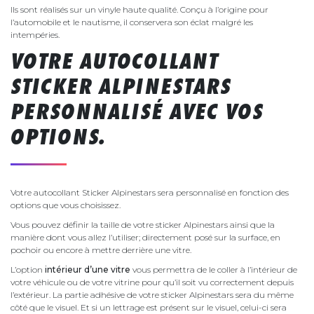
Ils sont réalisés sur un vinyle haute qualité. Conçu à l’origine pour
l’automobile et le nautisme, il conservera son éclat malgré les
intempéries.
VOTRE AUTOCOLLANT
STICKER ALPINESTARS
PERSONNALISÉ AVEC VOS
OPTIONS.
Votre autocollant Sticker Alpinestars sera personnalisé en fonction des
options que vous choisissez.
Vous pouvez définir la taille de votre sticker Alpinestars ainsi que la
manière dont vous allez l’utiliser; directement posé sur la surface, en
pochoir ou encore à mettre derrière une vitre.
L’option
intérieur d’une vitre
vous permettra de le coller à l’intérieur de
votre véhicule ou de votre vitrine pour qu’il soit vu correctement depuis
l’extérieur. La partie adhésive de votre sticker Alpinestars sera du même
côté que le visuel. Et si un lettrage est présent sur le visuel, celui-ci sera