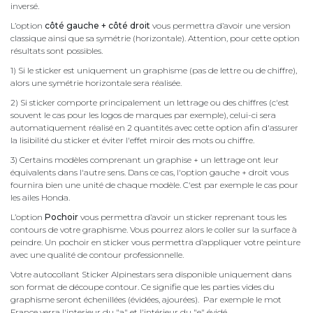
inversé.
L’option
côté gauche + côté droit
vous permettra d’avoir une version
classique ainsi que sa symétrie (horizontale). Attention, pour cette option
résultats sont possibles.
1) Si le sticker est uniquement un graphisme (pas de lettre ou de chiffre),
alors une symétrie horizontale sera réalisée.
2) Si sticker comporte principalement un lettrage ou des chiffres (c'est
souvent le cas pour les logos de marques par exemple), celui-ci sera
automatiquement réalisé en 2 quantités avec cette option afin d'assurer
la lisibilité du sticker et éviter l'effet miroir des mots ou chiffre.
3) Certains modèles comprenant un graphise + un lettrage ont leur
équivalents dans l'autre sens. Dans ce cas, l'option gauche + droit vous
fournira bien une unité de chaque modèle. C'est par exemple le cas pour
les ailes Honda.
L’option
Pochoir
vous permettra d’avoir un sticker reprenant tous les
contours de votre graphisme. Vous pourrez alors le coller sur la surface à
peindre. Un pochoir en sticker vous permettra d’appliquer votre peinture
avec une qualité de contour professionnelle.
Votre autocollant Sticker Alpinestars sera disponible uniquement dans
son format de découpe contour. Ce signifie que les parties vides du
graphisme seront échenillées (évidées, ajourées). Par exemple le mot
France verra l'interieur du "a" et l'intérieur du "e" évidé.