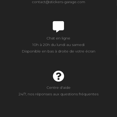
contact@stickers-garage.com
Chat en ligne
10h à 20h du lundi au samedi
Disponible en bas à droite de votre écran
Centre d'aide
24/7, nos réponses aux questions fréquentes