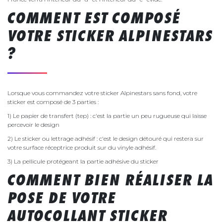
COMMENT EST COMPOSÉ
VOTRE STICKER ALPINESTARS
?
Lorsque vous commandez votre sticker Alpinestars sans fond, votre
sticker est composé de 3 parties :
1) Le papier de transfert (tep) : c'est la partie un peu rugueuse qui laisse
percevoir le design
2) Le sticker ou lettrage adhésif : c'est le design détouré qui restera sur
votre surface réceptrice produit sur du vinyle adhésif.
3) La pellicule protégeant la partie adhésive du sticker
COMMENT BIEN RÉALISER LA
POSE DE VOTRE
AUTOCOLLANT STICKER