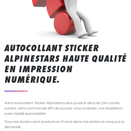
AUTOCOLLANT STICKER
ALPINESTARS HAUTE QUALITÉ
EN IMPRESSION
NUMÉRIQUE.
Votre autocollant Sticker Alpinestars sera produit dans les 24h ouvrés
suivant votre commande afin de pouvoir vous proposer une expédition
aussi rapide que possible.
Tous nos stickers sont produits en France dans nos ateliers et conçus à la
demande.