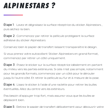
ALPINESTARS ?
Étape 1
: Lavez et dégraissez la surface réceptrice du sticker Alpinestars ,
puis séchez-la bien.
Étape 2
: Commencez par retirer la pellicule protégeant la surface
adhésive du sticker Alpinestars
Conservez bien le papier de transfert laissant transparaître le design.
Si vous prenez votre autocollant Sticker Alpinestars en grand format,
commencez par retirer un côté uniquement.
Étape 3
: Posez le sticker sur la surface réceptrice idéalement en partant
du milieu vers les parties extérieures. Si cela n'est pas simple, notamment
pour les grands formats, commencez par un côté pour le dérouler
jusqu'à l'autre côté. Et retirer la pellicule au fur et à mesure de la pose.
Étape 4
: Lissez le sticker à l'aide d'une raclette pour retirer les bulles
éventuelles. Allez du centre vers les extérieurs.
Pas besoin d'appuyer trop fort, mais assurez-vous que les bulles se
déplacent bien.
Étape 5
: Retirez le papier de transfert délicatement pour découvrir votre