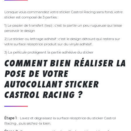
Lorsque vous commandez votre sticker Castrol Racing sans fond, votre
sticker est composé de 3 parties :
1) Le papier de transfert (tep) : c'est la partie un peu rugueuse qui laisse
percevoir le design
2) Le sticker ou lettrage adhésif : c'est le design détouré qui restera sur
votre surface réceptrice produit sur du vinyle adhésif.
3) La pellicule protégeant la partie adhésive du sticker
COMMENT BIEN RÉALISER LA
POSE DE VOTRE
AUTOCOLLANT STICKER
CASTROL RACING ?
Étape 1
: Lavez et dégraissez la surface réceptrice du sticker Castrol
Racing , puis séchez-la bien.