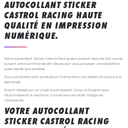
AUTOCOLLANT STICKER
CASTROL RACING HAUTE
QUALITÉ EN IMPRESSION
NUMÉRIQUE.
Votre autocollant Sticker Castrol Racing sera produit dans les 24h ouvrés
suivant votre commande afin de pouvoir vous proposer une expédition
aussi rapide que possible.
Tous nos stickers sont produits en France dans nos ateliers et conçus à la
demande.
Ils sont réalisés sur un vinyle haute qualité. Conçu à l’origine pour
l’automobile et le nautisme, il conservera son éclat malgré les
intempéries.
VOTRE AUTOCOLLANT
STICKER CASTROL RACING