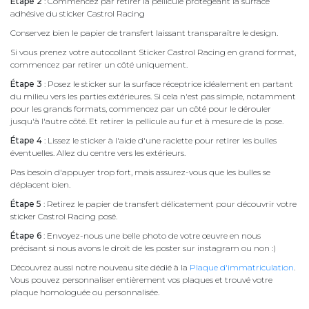
Étape 2
: Commencez par retirer la pellicule protégeant la surface
adhésive du sticker Castrol Racing
Conservez bien le papier de transfert laissant transparaître le design.
Si vous prenez votre autocollant Sticker Castrol Racing en grand format,
commencez par retirer un côté uniquement.
Étape 3
: Posez le sticker sur la surface réceptrice idéalement en partant
du milieu vers les parties extérieures. Si cela n'est pas simple, notamment
pour les grands formats, commencez par un côté pour le dérouler
jusqu'à l'autre côté. Et retirer la pellicule au fur et à mesure de la pose.
Étape 4
: Lissez le sticker à l'aide d'une raclette pour retirer les bulles
éventuelles. Allez du centre vers les extérieurs.
Pas besoin d'appuyer trop fort, mais assurez-vous que les bulles se
déplacent bien.
Étape 5
: Retirez le papier de transfert délicatement pour découvrir votre
sticker Castrol Racing posé.
Étape 6
: Envoyez-nous une belle photo de votre œuvre en nous
précisant si nous avons le droit de les poster sur instagram ou non :)
Découvrez aussi notre nouveau site dédié à la
Plaque d'immatriculation
.
Vous pouvez personnaliser entièrement vos plaques et trouvé votre
plaque homologuée ou personnalisée.