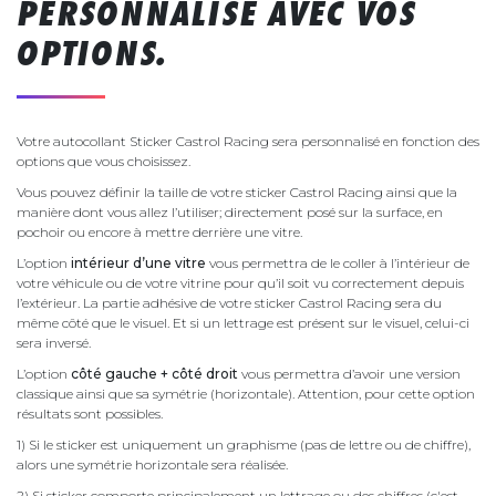
PERSONNALISÉ AVEC VOS
OPTIONS.
Votre autocollant Sticker Castrol Racing sera personnalisé en fonction des
options que vous choisissez.
Vous pouvez définir la taille de votre sticker Castrol Racing ainsi que la
manière dont vous allez l’utiliser; directement posé sur la surface, en
pochoir ou encore à mettre derrière une vitre.
L’option
intérieur d’une vitre
vous permettra de le coller à l’intérieur de
votre véhicule ou de votre vitrine pour qu’il soit vu correctement depuis
l’extérieur. La partie adhésive de votre sticker Castrol Racing sera du
même côté que le visuel. Et si un lettrage est présent sur le visuel, celui-ci
sera inversé.
L’option
côté gauche + côté droit
vous permettra d’avoir une version
classique ainsi que sa symétrie (horizontale). Attention, pour cette option
résultats sont possibles.
1) Si le sticker est uniquement un graphisme (pas de lettre ou de chiffre),
alors une symétrie horizontale sera réalisée.
2) Si sticker comporte principalement un lettrage ou des chiffres (c'est