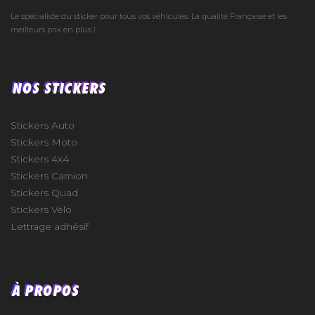
Le spécialiste du sticker pour tous vos véhicules. La qualité Française et les
meilleurs prix en plus !
NOS STICKERS
Stickers Auto
Stickers Moto
Stickers 4x4
Stickers Camion
Stickers Quad
Stickers Vélo
Lettrage adhésif
À PROPOS