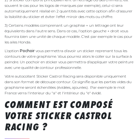
souvent le cas pour les logos de marques par exemple), celui-ci sera
automatiquement réalisé en 2 quantités avec cette option afin d'assurer
la lisibilité du sticker et éviter l'effet miroir des mots ou chiffre.
3) Certains modèles comprenant un graphise + un lettrage ont leur
équivalents dans l'autre sens. Dans ce cas, l'option gauche + droit vous
fournira bien une unité de chaque modèle. C'est par exemple le cas pour
les ailes Honda.
L’option
Pochoir
vous permettra d’avoir un sticker reprenant tous les
contours de votre graphisme. Vous pourrez alors le coller sur la surface à
peindre. Un pochoir en sticker vous permettra d’appliquer votre peinture
avec une qualité de contour professionnelle.
Votre autocollant Sticker Castrol Racing sera disponible uniquement
dans son format de découpe contour. Ce signifie que les parties vides du
graphisme seront échenillées (évidées, ajourées). Par exemple le mot
France verra l'interieur du "a" et l'intérieur du "e" évidé.
COMMENT EST COMPOSÉ
VOTRE STICKER CASTROL
RACING ?