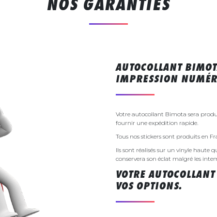
NOS GARANTIES
AUTOCOLLANT BIMOT
IMPRESSION NUMÉR
Votre autocollant Bimota sera prod
fournir une expédition rapide.
Tous nos stickers sont produits en F
Ils sont réalisés sur un vinyle haute q
conservera son éclat malgré les inte
VOTRE AUTOCOLLANT
VOS OPTIONS.