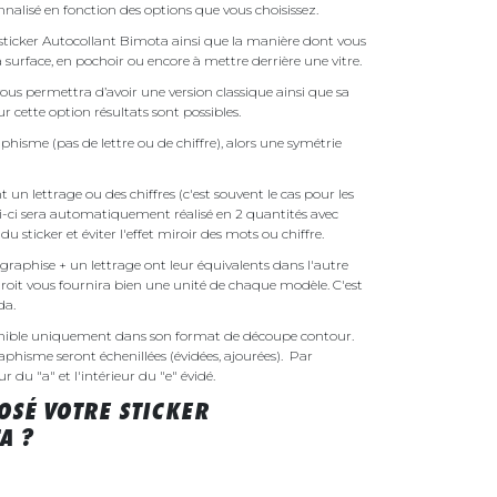
nalisé en fonction des options que vous choisissez.
e sticker Autocollant Bimota ainsi que la manière dont vous
la surface, en pochoir ou encore à mettre derrière une vitre.
ous permettra d’avoir une version classique ainsi que sa
r cette option résultats sont possibles.
phisme (pas de lettre ou de chiffre), alors une symétrie
un lettrage ou des chiffres (c'est souvent le cas pour les
i-ci sera automatiquement réalisé en 2 quantités avec
é du sticker et éviter l'effet miroir des mots ou chiffre.
raphise + un lettrage ont leur équivalents dans l'autre
droit vous fournira bien une unité de chaque modèle. C'est
nda.
onible uniquement dans son format de découpe contour.
raphisme seront échenillées (évidées, ajourées). Par
r du "a" et l'intérieur du "e" évidé.
SÉ VOTRE STICKER
A ?