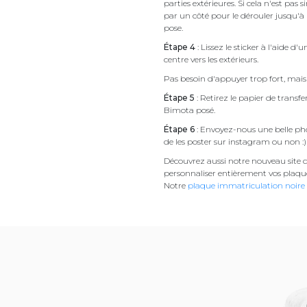
parties extérieures. Si cela n'est 
par un côté pour le dérouler jusqu'à l'
pose.
Étape 4
: Lissez le sticker à l'aide d'
centre vers les extérieurs.
Pas besoin d'appuyer trop fort, mais 
Étape 5
: Retirez le papier de transf
Bimota posé.
Étape 6
: Envoyez-nous une belle pho
de les poster sur instagram ou non :)
Découvrez aussi notre nouveau site d
personnaliser entièrement vos plaqu
Notre
plaque immatriculation noire