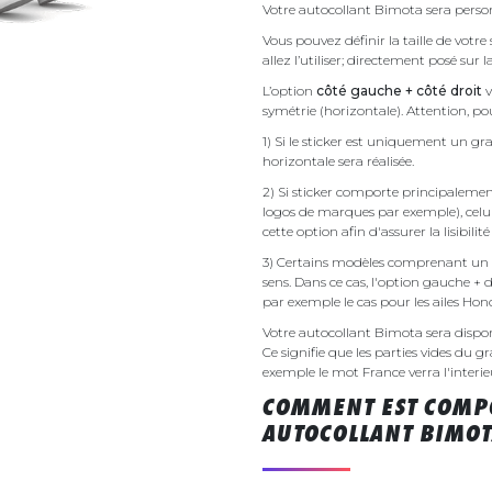
Votre autocollant Bimota sera person
Vous pouvez définir la taille de votr
allez l’utiliser; directement posé sur 
L’option
côté gauche + côté droit
v
symétrie (horizontale). Attention, pou
1) Si le sticker est uniquement un gra
horizontale sera réalisée.
2) Si sticker comporte principalement 
logos de marques par exemple), celu
cette option afin d'assurer la lisibilit
3) Certains modèles comprenant un g
sens. Dans ce cas, l'option gauche + 
par exemple le cas pour les ailes Ho
Votre autocollant Bimota sera disp
Ce signifie que les parties vides du g
exemple le mot France verra l'interieu
COMMENT EST COMPO
AUTOCOLLANT BIMOT