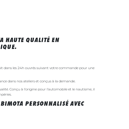
A HAUTE QUALITÉ EN
IQUE.
uit dans les 24h ouvrés suivant votre commande pour une
rance dans nos ateliers et conçus à la demande.
ualité. Conçu à l’origine pour l’automobile et le nautisme, il
mpéries.
 BIMOTA PERSONNALISÉ AVEC