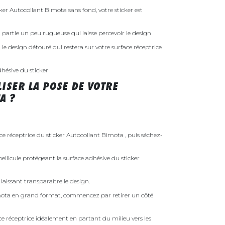
r Autocollant Bimota sans fond, votre sticker est
 la partie un peu rugueuse qui laisse percevoir le design
st le design détouré qui restera sur votre surface réceptrice
dhésive du sticker
ISER LA POSE DE VOTRE
A ?
ace réceptrice du sticker Autocollant Bimota , puis séchez-
ellicule protégeant la surface adhésive du sticker
laissant transparaître le design.
imota en grand format, commencez par retirer un côté
face réceptrice idéalement en partant du milieu vers les