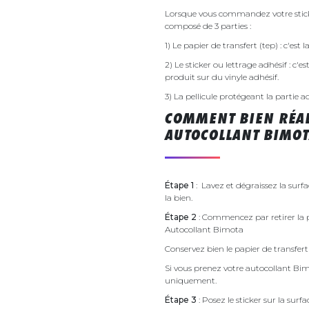
Lorsque vous commandez votre sticke
composé de 3 parties :
1) Le papier de transfert (tep) : c'est
2) Le sticker ou lettrage adhésif : c'e
produit sur du vinyle adhésif.
3) La pellicule protégeant la partie a
COMMENT BIEN RÉAL
AUTOCOLLANT BIMOT
Étape 1
: Lavez et dégraissez la surf
la bien.
Étape 2
: Commencez par retirer la p
Autocollant Bimota
Conservez bien le papier de transfert 
Si vous prenez votre autocollant B
uniquement.
Étape 3
: Posez le sticker sur la sur