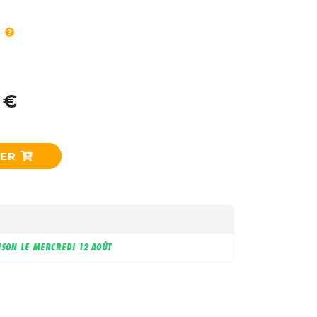
 €
IER
ISON LE
MERCREDI 12 AOÛT