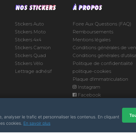
NOS STICKERS
À PROPOS
Stickers Auto
Foire Aux Questions (FAQ)
Stickers Moto
Remboursements
Stickers 4x4
Mentions légales
Stickers Camion
Conditions générales de ve
Stickers Quad
Conditions générales d'utilis
Stickers Vélo
Politique de confidentialité
Lettrage adhésif
politique-cookies
Plaque d'immatriculation
Instagram
Facebook
Tou
 analyser le trafic et personnaliser les contenus. En cliquant
 les cookies.
En savoir plus