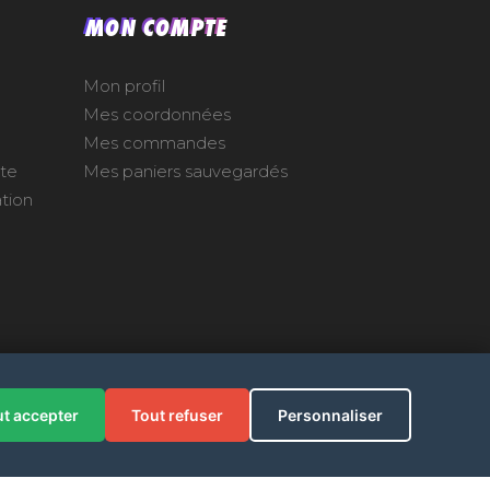
MON COMPTE
Mon profil
Mes coordonnées
Mes commandes
nte
Mes paniers sauvegardés
ation
t accepter
Tout refuser
Personnaliser