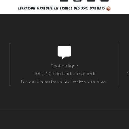
€
LIVRAISON GRATUITE EN FRANCE DÈS 35
D'ACHATS
Chat en ligne
10h à 20h du lundi au samedi
Disponible en bas à droite de votre écran