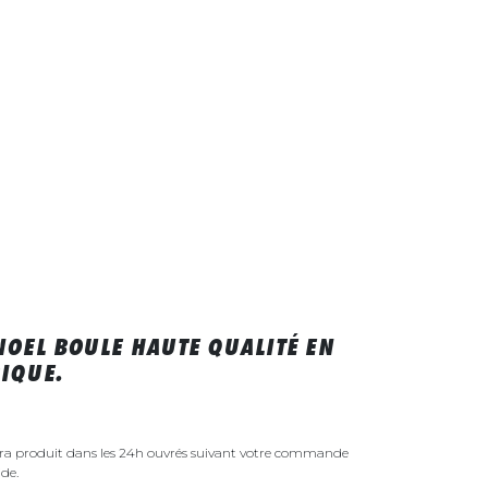
NOEL BOULE HAUTE QUALITÉ EN
IQUE.
era produit dans les 24h ouvrés suivant votre commande
de.