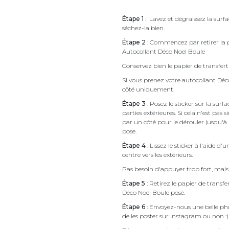
Étape 1
: Lavez et dégraissez la surfa
séchez-la bien.
Étape 2
: Commencez par retirer la p
Autocollant Déco Noel Boule
Conservez bien le papier de transfert 
Si vous prenez votre autocollant Dé
côté uniquement.
Étape 3
: Posez le sticker sur la sur
parties extérieures. Si cela n'est 
par un côté pour le dérouler jusqu'à l'
pose.
Étape 4
: Lissez le sticker à l'aide d'
centre vers les extérieurs.
Pas besoin d'appuyer trop fort, mais 
Étape 5
: Retirez le papier de transf
Déco Noel Boule posé.
Étape 6
: Envoyez-nous une belle pho
de les poster sur instagram ou non :)