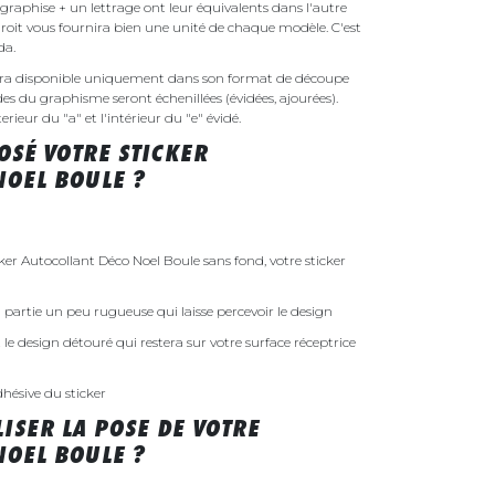
raphise + un lettrage ont leur équivalents dans l'autre
droit vous fournira bien une unité de chaque modèle. C'est
nda.
sera disponible uniquement dans son format de découpe
ides du graphisme seront échenillées (évidées, ajourées).
rieur du "a" et l'intérieur du "e" évidé.
SÉ VOTRE STICKER
NOEL BOULE ?
r Autocollant Déco Noel Boule sans fond, votre sticker
 la partie un peu rugueuse qui laisse percevoir le design
st le design détouré qui restera sur votre surface réceptrice
dhésive du sticker
ISER LA POSE DE VOTRE
NOEL BOULE ?