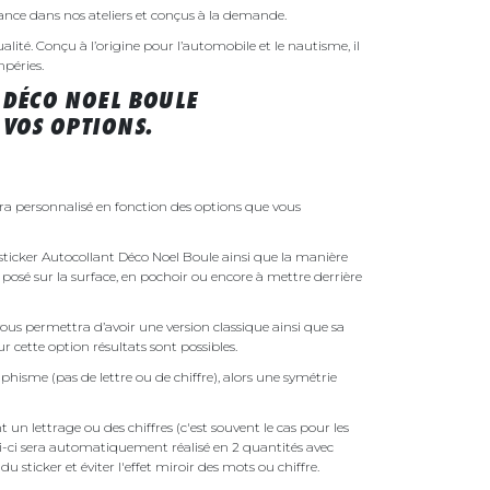
rance dans nos ateliers et conçus à la demande.
ualité. Conçu à l’origine pour l’automobile et le nautisme, il
mpéries.
 DÉCO NOEL BOULE
VOS OPTIONS.
ra personnalisé en fonction des options que vous
e sticker Autocollant Déco Noel Boule ainsi que la manière
t posé sur la surface, en pochoir ou encore à mettre derrière
ous permettra d’avoir une version classique ainsi que sa
r cette option résultats sont possibles.
phisme (pas de lettre ou de chiffre), alors une symétrie
un lettrage ou des chiffres (c'est souvent le cas pour les
i-ci sera automatiquement réalisé en 2 quantités avec
é du sticker et éviter l'effet miroir des mots ou chiffre.