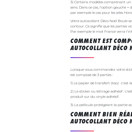
3) Certains modèles comprenant un g
sens. Dans ce cas, l'option gauche + 
par exemple le cas pour les ailes Ho
Votre autocollant Déco Noel Boule 
contour. Ce signifie que les parties v
Par exemple le mot France verra l'inte
COMMENT EST COMPO
AUTOCOLLANT DÉCO 
Lorsque vous commandez votre sticke
est composé de 3 parties :
1) Le papier de transfert (tep) : c'est
2) Le sticker ou lettrage adhésif : c'e
produit sur du vinyle adhésif.
3) La pellicule protégeant la partie a
COMMENT BIEN RÉAL
AUTOCOLLANT DÉCO 