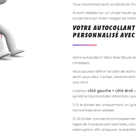
Tous nos stickers sont produits en F
Ils sont réalisés sur un vinyle haute q
conservera son éclat malgré les inte
VOTRE AUTOCOLLANT
PERSONNALISÉ AVEC 
Votre autocollant Déco Noel Boule se
choisissez.
Vous pouvez définir la taille de votr
dont vous allez l’utiliser; directemen
une vitre.
L’option
côté gauche + côté droit
v
symétrie (horizontale). Attention, pou
1) Si le sticker est uniquement un gra
horizontale sera réalisée.
2) Si sticker comporte principalement 
logos de marques par exemple), celu
cette option afin d'assurer la lisibilit