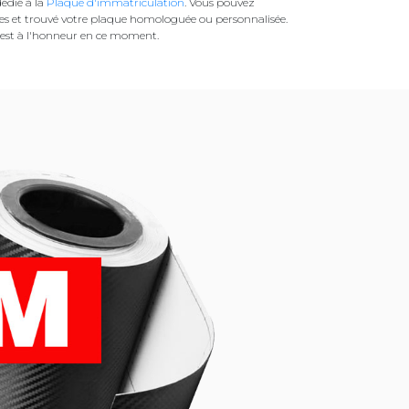
édié à la
Plaque d'immatriculation
. Vous pouvez
es et trouvé votre plaque homologuée ou personnalisée.
est à l'honneur en ce moment.