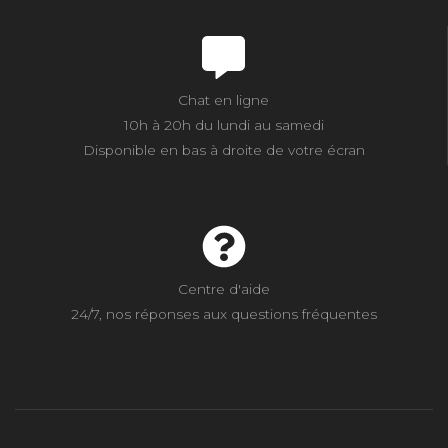
Chat en ligne
10h à 20h du lundi au samedi
Disponible en bas à droite de votre écran
Centre d'aide
24/7, nos réponses aux questions fréquentes