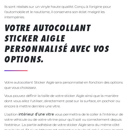
Ils sont réalisés sur un vinyle haute qualité. Conçu à l’origine pour
l’automobile et le nautisme, il conservera son éclat malgré les
intempéries.
VOTRE AUTOCOLLANT
STICKER AIGLE
PERSONNALISÉ AVEC VOS
OPTIONS.
Votre autocollant Sticker Aigle sera personnalisé en fonction des options
que vous choisissez.
Vous pouvez définir la taille de votre sticker Aigle ainsi que la manière
dont vous allez l’utiliser; directement posé sur la surface, en pochoir ou
encore à mettre derrière une vitre.
L’option
intérieur d’une vitre
vous permettra de le coller à l’intérieur de
votre véhicule ou de votre vitrine pour qu’il soit vu correctement depuis
l’extérieur. La partie adhésive de votre sticker Aigle sera du même côté
que le visuel. Et si un lettrage est présent sur le visuel, celui-ci sera inversé.