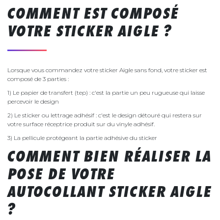
COMMENT EST COMPOSÉ
VOTRE STICKER AIGLE ?
Lorsque vous commandez votre sticker Aigle sans fond, votre sticker est
composé de 3 parties :
1) Le papier de transfert (tep) : c'est la partie un peu rugueuse qui laisse
percevoir le design
2) Le sticker ou lettrage adhésif : c'est le design détouré qui restera sur
votre surface réceptrice produit sur du vinyle adhésif.
3) La pellicule protégeant la partie adhésive du sticker
COMMENT BIEN RÉALISER LA
POSE DE VOTRE
AUTOCOLLANT STICKER AIGLE
?