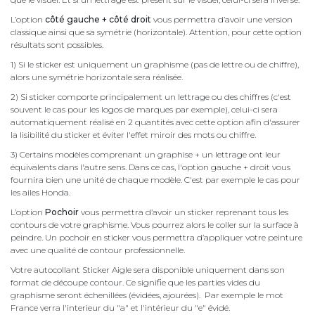
L’option
côté gauche + côté droit
vous permettra d’avoir une version
classique ainsi que sa symétrie (horizontale). Attention, pour cette option
résultats sont possibles.
1) Si le sticker est uniquement un graphisme (pas de lettre ou de chiffre),
alors une symétrie horizontale sera réalisée.
2) Si sticker comporte principalement un lettrage ou des chiffres (c'est
souvent le cas pour les logos de marques par exemple), celui-ci sera
automatiquement réalisé en 2 quantités avec cette option afin d'assurer
la lisibilité du sticker et éviter l'effet miroir des mots ou chiffre.
3) Certains modèles comprenant un graphise + un lettrage ont leur
équivalents dans l'autre sens. Dans ce cas, l'option gauche + droit vous
fournira bien une unité de chaque modèle. C'est par exemple le cas pour
les ailes Honda.
L’option
Pochoir
vous permettra d’avoir un sticker reprenant tous les
contours de votre graphisme. Vous pourrez alors le coller sur la surface à
peindre. Un pochoir en sticker vous permettra d’appliquer votre peinture
avec une qualité de contour professionnelle.
Votre autocollant Sticker Aigle sera disponible uniquement dans son
format de découpe contour. Ce signifie que les parties vides du
graphisme seront échenillées (évidées, ajourées). Par exemple le mot
France verra l'interieur du "a" et l'intérieur du "e" évidé.