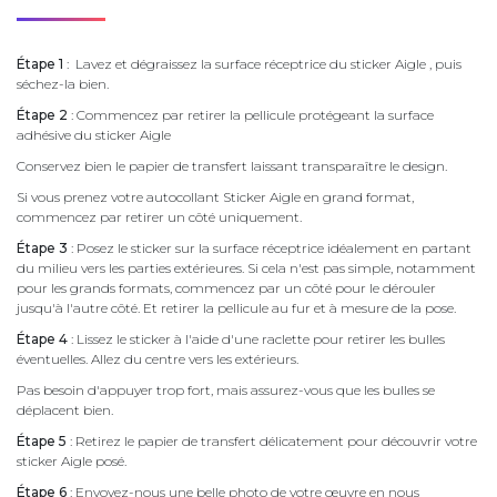
Étape 1
: Lavez et dégraissez la surface réceptrice du sticker Aigle , puis
séchez-la bien.
Étape 2
: Commencez par retirer la pellicule protégeant la surface
adhésive du sticker Aigle
Conservez bien le papier de transfert laissant transparaître le design.
Si vous prenez votre autocollant Sticker Aigle en grand format,
commencez par retirer un côté uniquement.
Étape 3
: Posez le sticker sur la surface réceptrice idéalement en partant
du milieu vers les parties extérieures. Si cela n'est pas simple, notamment
pour les grands formats, commencez par un côté pour le dérouler
jusqu'à l'autre côté. Et retirer la pellicule au fur et à mesure de la pose.
Étape 4
: Lissez le sticker à l'aide d'une raclette pour retirer les bulles
éventuelles. Allez du centre vers les extérieurs.
Pas besoin d'appuyer trop fort, mais assurez-vous que les bulles se
déplacent bien.
Étape 5
: Retirez le papier de transfert délicatement pour découvrir votre
sticker Aigle posé.
Étape 6
: Envoyez-nous une belle photo de votre œuvre en nous