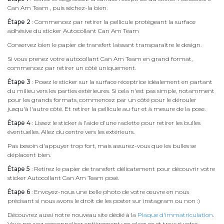
Can Am Team , puis séchez-la bien.
Étape 2
: Commencez par retirer la pellicule protégeant la surface
adhésive du sticker Autocollant Can Am Team
Conservez bien le papier de transfert laissant transparaître le design.
Si vous prenez votre autocollant Can Am Team en grand format,
commencez par retirer un côté uniquement.
Étape 3
: Posez le sticker sur la surface réceptrice idéalement en partant
du milieu vers les parties extérieures. Si cela n'est pas simple, notamment
pour les grands formats, commencez par un côté pour le dérouler
jusqu'à l'autre côté. Et retirer la pellicule au fur et à mesure de la pose.
Étape 4
: Lissez le sticker à l'aide d'une raclette pour retirer les bulles
éventuelles. Allez du centre vers les extérieurs.
Pas besoin d'appuyer trop fort, mais assurez-vous que les bulles se
déplacent bien.
Étape 5
: Retirez le papier de transfert délicatement pour découvrir votre
sticker Autocollant Can Am Team posé.
Étape 6
: Envoyez-nous une belle photo de votre œuvre en nous
précisant si nous avons le droit de les poster sur instagram ou non :)
Découvrez aussi notre nouveau site dédié à la
Plaque d'immatriculation
.
Vous pouvez personnaliser entièrement vos plaques et trouvé votre