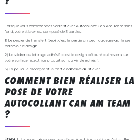
?
Lorsque vous commandez votre sticker Autocollant Can Am Team sans
fond, votre sticker est composé de 3 parties :
1) Le papier de transfert (tep) : c'est la partie un peu rugueuse qui laisse
percevoir le design
2) Le sticker ou lettrage adhésif : c'est le design détouré qui restera sur
votre surface réceptrice produit sur du vinyle adhésif.
3) La pellicule protégeant la partie adhésive du sticker
COMMENT BIEN RÉALISER LA
POSE DE VOTRE
AUTOCOLLANT CAN AM TEAM
?
Étape 1
: Lavez et dégraissez la surface réceptrice du sticker Autocollant