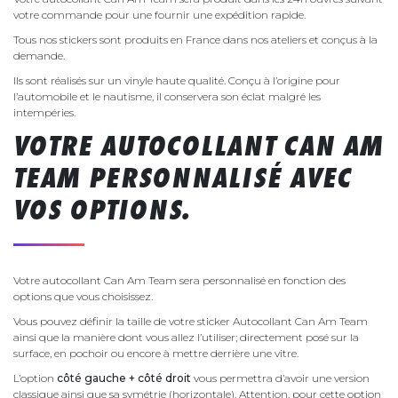
votre commande pour une fournir une expédition rapide.
Tous nos stickers sont produits en France dans nos ateliers et conçus à la
demande.
Ils sont réalisés sur un vinyle haute qualité. Conçu à l’origine pour
l’automobile et le nautisme, il conservera son éclat malgré les
intempéries.
VOTRE AUTOCOLLANT CAN AM
TEAM PERSONNALISÉ AVEC
VOS OPTIONS.
Votre autocollant Can Am Team sera personnalisé en fonction des
options que vous choisissez.
Vous pouvez définir la taille de votre sticker Autocollant Can Am Team
ainsi que la manière dont vous allez l’utiliser; directement posé sur la
surface, en pochoir ou encore à mettre derrière une vitre.
L’option
côté gauche + côté droit
vous permettra d’avoir une version
classique ainsi que sa symétrie (horizontale). Attention, pour cette option