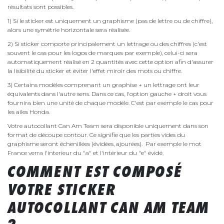
résultats sont possibles.
1) Si le sticker est uniquement un graphisme (pas de lettre ou de chiffre),
alors une symétrie horizontale sera réalisée.
2) Si sticker comporte principalement un lettrage ou des chiffres (c'est
souvent le cas pour les logos de marques par exemple), celui-ci sera
automatiquement réalisé en 2 quantités avec cette option afin d'assurer
la lisibilité du sticker et éviter l'effet miroir des mots ou chiffre.
3) Certains modèles comprenant un graphise + un lettrage ont leur
équivalents dans l'autre sens. Dans ce cas, l'option gauche + droit vous
fournira bien une unité de chaque modèle. C'est par exemple le cas pour
les ailes Honda.
Votre autocollant Can Am Team sera disponible uniquement dans son
format de découpe contour. Ce signifie que les parties vides du
graphisme seront échenillées (évidées, ajourées). Par exemple le mot
France verra l'interieur du "a" et l'intérieur du "e" évidé.
COMMENT EST COMPOSÉ
VOTRE STICKER
AUTOCOLLANT CAN AM TEAM