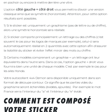
en pochoir ou encore à mettre derrière une vitre.
L’option
côté gauche + côté droit
vous permettra d’avoir une version
classique ainsi que sa symétrie (horizontale). Attention, pour cette option
résultats sont possibles.
1) Si le sticker est uniquement un graphisme (pas de lettre ou de chiffre),
alors une symétrie horizontale sera réalisée.
2) Si sticker comporte principalement un lettrage ou des chiffres (c'est
souvent le cas pour les logos de marques par exemple), celui-ci sera
automatiquement réalisé en 2 quantités avec cette option afin d'assurer
la lisibilité du sticker et éviter l'effet miroir des mots ou chiffre.
3) Certains modèles comprenant un graphise + un lettrage ont leur
équivalents dans l'autre sens. Dans ce cas, l'option gauche + droit vous
fournira bien une unité de chaque modèle. C'est par exemple le cas pour
les ailes Honda.
Votre autocollant 4x4 Demon sera disponible uniquement dans son
format de découpe contour. Ce signifie que les parties vides du
graphisme seront échenillées (évidées, ajourées). Par exemple le mot
France verra l'interieur du "a" et l'intérieur du "e" évidé.
COMMENT EST COMPOSÉ
VOTRE STICKER