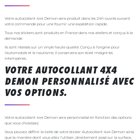
Votre autocollant 4x4 Demon sera produit dans les 24h ouvrés suivant
votre commande pour une fournir une expédition rapide.
Tous nos stickers sont produits en France dans nos ateliers et conçus à la
demande.
Ils sont réalisés sur un vinyle haute qualité. Conçu à l’origine pour
l’automobile et le nautisme, il conservera son éclat malgré les
intempéries.
VOTRE AUTOCOLLANT 4X4
DEMON PERSONNALISÉ AVEC
VOS OPTIONS.
Votre autocollant 4x4 Demon sera personnalisé en fonction des options
que vous choisissez.
Vous pouvez définir la taille de votre sticker Autocollant 4x4 Demon ainsi
que la manière dont vous allez l’utiliser; directement posé sur la surface,