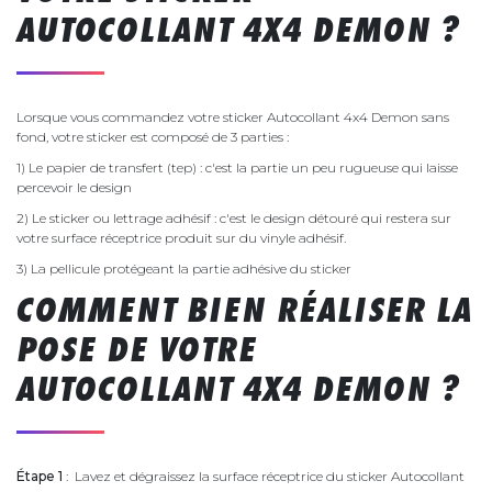
AUTOCOLLANT 4X4 DEMON ?
Lorsque vous commandez votre sticker Autocollant 4x4 Demon sans
fond, votre sticker est composé de 3 parties :
1) Le papier de transfert (tep) : c'est la partie un peu rugueuse qui laisse
percevoir le design
2) Le sticker ou lettrage adhésif : c'est le design détouré qui restera sur
votre surface réceptrice produit sur du vinyle adhésif.
3) La pellicule protégeant la partie adhésive du sticker
COMMENT BIEN RÉALISER LA
POSE DE VOTRE
AUTOCOLLANT 4X4 DEMON ?
Étape 1
: Lavez et dégraissez la surface réceptrice du sticker Autocollant