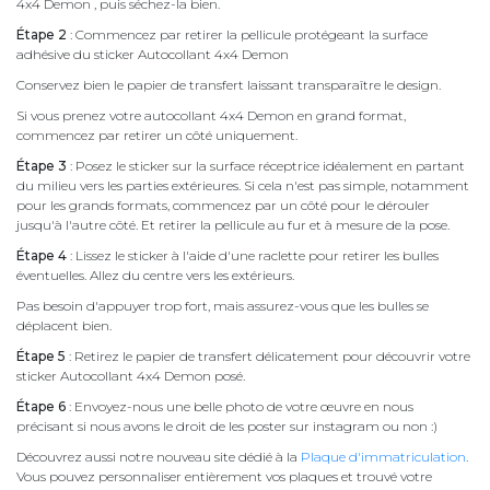
4x4 Demon , puis séchez-la bien.
Étape 2
: Commencez par retirer la pellicule protégeant la surface
adhésive du sticker Autocollant 4x4 Demon
Conservez bien le papier de transfert laissant transparaître le design.
Si vous prenez votre autocollant 4x4 Demon en grand format,
commencez par retirer un côté uniquement.
Étape 3
: Posez le sticker sur la surface réceptrice idéalement en partant
du milieu vers les parties extérieures. Si cela n'est pas simple, notamment
pour les grands formats, commencez par un côté pour le dérouler
jusqu'à l'autre côté. Et retirer la pellicule au fur et à mesure de la pose.
Étape 4
: Lissez le sticker à l'aide d'une raclette pour retirer les bulles
éventuelles. Allez du centre vers les extérieurs.
Pas besoin d'appuyer trop fort, mais assurez-vous que les bulles se
déplacent bien.
Étape 5
: Retirez le papier de transfert délicatement pour découvrir votre
sticker Autocollant 4x4 Demon posé.
Étape 6
: Envoyez-nous une belle photo de votre œuvre en nous
précisant si nous avons le droit de les poster sur instagram ou non :)
Découvrez aussi notre nouveau site dédié à la
Plaque d'immatriculation
.
Vous pouvez personnaliser entièrement vos plaques et trouvé votre