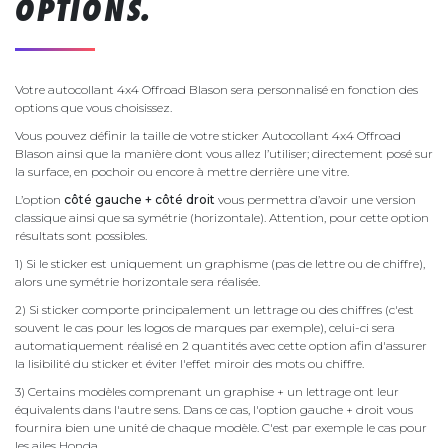
OPTIONS.
Votre autocollant 4x4 Offroad Blason sera personnalisé en fonction des
options que vous choisissez.
Vous pouvez définir la taille de votre sticker Autocollant 4x4 Offroad
Blason ainsi que la manière dont vous allez l’utiliser; directement posé sur
la surface, en pochoir ou encore à mettre derrière une vitre.
L’option
côté gauche + côté droit
vous permettra d’avoir une version
classique ainsi que sa symétrie (horizontale). Attention, pour cette option
résultats sont possibles.
1) Si le sticker est uniquement un graphisme (pas de lettre ou de chiffre),
alors une symétrie horizontale sera réalisée.
2) Si sticker comporte principalement un lettrage ou des chiffres (c'est
souvent le cas pour les logos de marques par exemple), celui-ci sera
automatiquement réalisé en 2 quantités avec cette option afin d'assurer
la lisibilité du sticker et éviter l'effet miroir des mots ou chiffre.
3) Certains modèles comprenant un graphise + un lettrage ont leur
équivalents dans l'autre sens. Dans ce cas, l'option gauche + droit vous
fournira bien une unité de chaque modèle. C'est par exemple le cas pour
les ailes Honda.