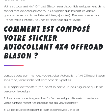
Votre autocollant 4x4 Offroad Blason sera disponible uniquement dans
son format de découpe contour. Ce signifie que les parties vides du
graphisme seront échenillées (évidées, ajourées). Par exemple le mot
France verra l'interieur du "a" et l'intérieur du "e" évidé.
COMMENT EST COMPOSÉ
VOTRE STICKER
AUTOCOLLANT 4X4 OFFROAD
BLASON ?
Lorsque vous commandez votre sticker Autocollant 4x4 Offroad Blason
sans fond, votre sticker est composé de 3 parties :
1) Le papier de transfert (tep) : c'est la partie un peu rugueuse qui laisse
percevoir le design
2) Le sticker ou lettrage adhésif : c'est le design détouré qui restera sur
votre surface réceptrice produit sur du vinyle adhésif.
3) La pellicule protégeant la partie adhésive du sticker