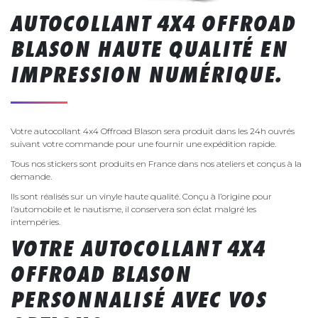
AUTOCOLLANT 4X4 OFFROAD
BLASON HAUTE QUALITÉ EN
IMPRESSION NUMÉRIQUE.
Votre autocollant 4x4 Offroad Blason sera produit dans les 24h ouvrés
suivant votre commande pour une fournir une expédition rapide.
Tous nos stickers sont produits en France dans nos ateliers et conçus à la
demande.
Ils sont réalisés sur un vinyle haute qualité. Conçu à l’origine pour
l’automobile et le nautisme, il conservera son éclat malgré les
intempéries.
VOTRE AUTOCOLLANT 4X4
OFFROAD BLASON
PERSONNALISÉ AVEC VOS