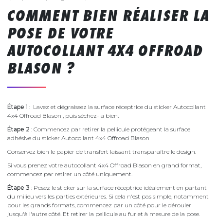
COMMENT BIEN RÉALISER LA
POSE DE VOTRE
AUTOCOLLANT 4X4 OFFROAD
BLASON ?
Étape 1
: Lavez et dégraissez la surface réceptrice du sticker Autocollant
4x4 Offroad Blason , puis séchez-la bien.
Étape 2
: Commencez par retirer la pellicule protégeant la surface
adhésive du sticker Autocollant 4x4 Offroad Blason
Conservez bien le papier de transfert laissant transparaître le design.
Si vous prenez votre autocollant 4x4 Offroad Blason en grand format,
commencez par retirer un côté uniquement.
Étape 3
: Posez le sticker sur la surface réceptrice idéalement en partant
du milieu vers les parties extérieures. Si cela n'est pas simple, notamment
pour les grands formats, commencez par un côté pour le dérouler
jusqu'à l'autre côté. Et retirer la pellicule au fur et à mesure de la pose.