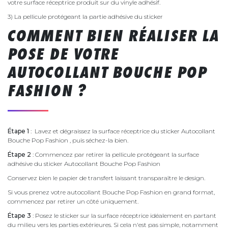
votre surface réceptrice produit sur du vinyle adhésif.
3) La pellicule protégeant la partie adhésive du sticker
COMMENT BIEN RÉALISER LA
POSE DE VOTRE
AUTOCOLLANT BOUCHE POP
FASHION ?
Étape 1
: Lavez et dégraissez la surface réceptrice du sticker Autocollant
Bouche Pop Fashion , puis séchez-la bien.
Étape 2
: Commencez par retirer la pellicule protégeant la surface
adhésive du sticker Autocollant Bouche Pop Fashion
Conservez bien le papier de transfert laissant transparaître le design.
Si vous prenez votre autocollant Bouche Pop Fashion en grand format,
commencez par retirer un côté uniquement.
Étape 3
: Posez le sticker sur la surface réceptrice idéalement en partant
du milieu vers les parties extérieures. Si cela n'est pas simple, notamment