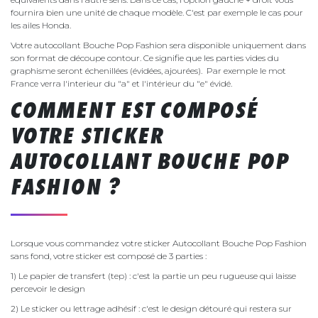
fournira bien une unité de chaque modèle. C'est par exemple le cas pour
les ailes Honda.
Votre autocollant Bouche Pop Fashion sera disponible uniquement dans
son format de découpe contour. Ce signifie que les parties vides du
graphisme seront échenillées (évidées, ajourées). Par exemple le mot
France verra l'interieur du "a" et l'intérieur du "e" évidé.
COMMENT EST COMPOSÉ
VOTRE STICKER
AUTOCOLLANT BOUCHE POP
FASHION ?
Lorsque vous commandez votre sticker Autocollant Bouche Pop Fashion
sans fond, votre sticker est composé de 3 parties :
1) Le papier de transfert (tep) : c'est la partie un peu rugueuse qui laisse
percevoir le design
2) Le sticker ou lettrage adhésif : c'est le design détouré qui restera sur