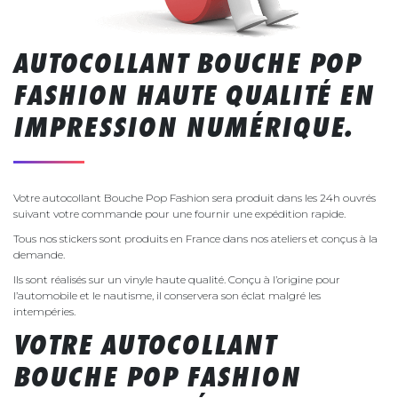
AUTOCOLLANT BOUCHE POP
FASHION HAUTE QUALITÉ EN
IMPRESSION NUMÉRIQUE.
Votre autocollant Bouche Pop Fashion sera produit dans les 24h ouvrés
suivant votre commande pour une fournir une expédition rapide.
Tous nos stickers sont produits en France dans nos ateliers et conçus à la
demande.
Ils sont réalisés sur un vinyle haute qualité. Conçu à l’origine pour
l’automobile et le nautisme, il conservera son éclat malgré les
intempéries.
VOTRE AUTOCOLLANT
BOUCHE POP FASHION