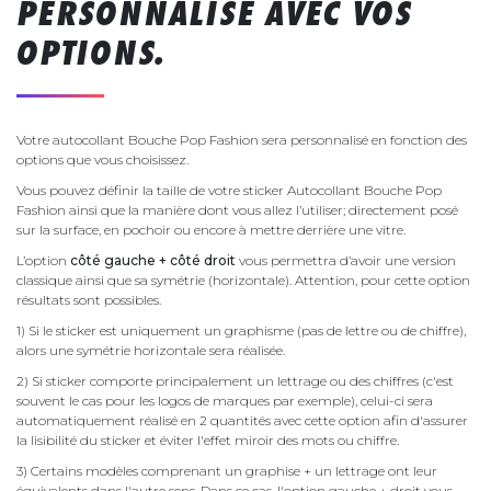
PERSONNALISÉ AVEC VOS
OPTIONS.
Votre autocollant Bouche Pop Fashion sera personnalisé en fonction des
options que vous choisissez.
Vous pouvez définir la taille de votre sticker Autocollant Bouche Pop
Fashion ainsi que la manière dont vous allez l’utiliser; directement posé
sur la surface, en pochoir ou encore à mettre derrière une vitre.
L’option
côté gauche + côté droit
vous permettra d’avoir une version
classique ainsi que sa symétrie (horizontale). Attention, pour cette option
résultats sont possibles.
1) Si le sticker est uniquement un graphisme (pas de lettre ou de chiffre),
alors une symétrie horizontale sera réalisée.
2) Si sticker comporte principalement un lettrage ou des chiffres (c'est
souvent le cas pour les logos de marques par exemple), celui-ci sera
automatiquement réalisé en 2 quantités avec cette option afin d'assurer
la lisibilité du sticker et éviter l'effet miroir des mots ou chiffre.
3) Certains modèles comprenant un graphise + un lettrage ont leur
équivalents dans l'autre sens. Dans ce cas, l'option gauche + droit vous