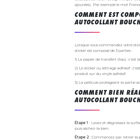
ajourées). Par exemple le mot France v
COMMENT EST COMPO
AUTOCOLLANT BOUCH
Lorsque vous commandez votre stick
sticker est composé de 3 parties :
1) Le papier de transfert (tep) : c'est
2) Le sticker ou lettrage adhésif : c'e
produit sur du vinyle adhésif.
3) La pellicule protégeant la partie a
COMMENT BIEN RÉAL
AUTOCOLLANT BOUCH
Étape 1
: Lavez et dégraissez la surf
puis séchez-la bien.
Étape 2
: Commencez par retirer la p