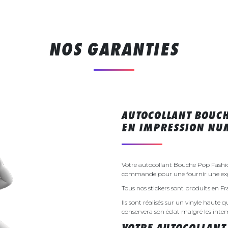
NOS GARANTIES
AUTOCOLLANT BOUCH
EN IMPRESSION NU
Votre autocollant Bouche Pop Fashio
commande pour une fournir une exp
Tous nos stickers sont produits en F
Ils sont réalisés sur un vinyle haute q
conservera son éclat malgré les inte
VOTRE AUTOCOLLANT