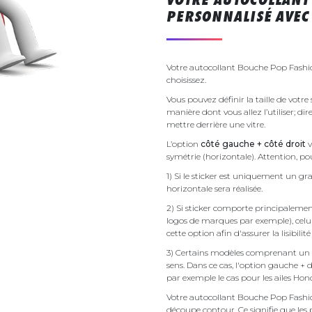
PERSONNALISÉ AVEC 
Votre autocollant Bouche Pop Fashio
choisissez.
Vous pouvez définir la taille de votr
manière dont vous allez l’utiliser; d
mettre derrière une vitre.
L’option
côté gauche + côté droit
v
symétrie (horizontale). Attention, pou
1) Si le sticker est uniquement un gra
horizontale sera réalisée.
2) Si sticker comporte principalement 
logos de marques par exemple), celu
cette option afin d'assurer la lisibilit
3) Certains modèles comprenant un g
sens. Dans ce cas, l'option gauche + 
par exemple le cas pour les ailes Ho
Votre autocollant Bouche Pop Fashi
découpe contour. Ce signifie que les 