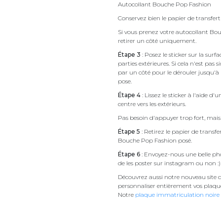
Autocollant Bouche Pop Fashion
Conservez bien le papier de transfert 
Si vous prenez votre autocollant 
retirer un côté uniquement.
Étape 3
: Posez le sticker sur la sur
parties extérieures. Si cela n'est 
par un côté pour le dérouler jusqu'à l'
pose.
Étape 4
: Lissez le sticker à l'aide d'
centre vers les extérieurs.
Pas besoin d'appuyer trop fort, mais 
Étape 5
: Retirez le papier de transf
Bouche Pop Fashion posé.
Étape 6
: Envoyez-nous une belle pho
de les poster sur instagram ou non :)
Découvrez aussi notre nouveau site d
personnaliser entièrement vos plaqu
Notre
plaque immatriculation noire