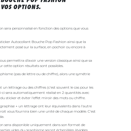
VOS OPTIONS.
n sera personnalisé en fonction des options que vous
e sticker Autocollant Bouche Pop Fashion ainsi que la
irectement posé sur la surface, en pochoir ou encore à
ous permettra d’avoir une version classique ainsi que sa
r cette option résultats sont possibles.
phisme (pas de lettre ou de chiffre), alors une symétrie
un lettrage ou des chiffres (c'est souvent le cas pour les
i-ci sera automatiquement réalisé en 2 quantités avec
é du sticker et éviter l'effet miroir des mots ou chiffre.
raphise + un lettrage ont leur équivalents dans l'autre
droit vous fournira bien une unité de chaque modèle. C'est
nda.
on sera disponible uniquement dans son format de
parties vides du graphisme seront échenillées (évidées,