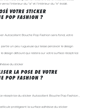
erra l'interieur du "a" et l'intérieur du "e" évidé.
SÉ VOTRE STICKER
E POP FASHION ?
er Autocollant Bouche Pop Fashion sans fond, votre
 la partie un peu rugueuse qui laisse percevoir le design
st le design détouré qui restera sur votre surface réceptrice
dhésive du sticker
ISER LA POSE DE VOTRE
E POP FASHION ?
ace réceptrice du sticker Autocollant Bouche Pop Fashion ,
ellicule protégeant la surface adhésive du sticker