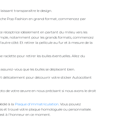
laissant transparaître le design.
Bouche Pop Fashion en grand format, commencez par
face réceptrice idéalement en partant du milieu vers les
pas simple, notamment pour les grands formats, commencez
autre côté. Et retirer la pellicule au fur et à mesure de la
une raclette pour retirer les bulles éventuelles. Allez du
assurez-vous que les bulles se déplacent bien.
ert délicatement pour découvrir votre sticker Autocollant
to de votre œuvre en nous précisant si nous avons le droit
édié à la
Plaque d'immatriculation
. Vous pouvez
es et trouvé votre plaque homologuée ou personnalisée.
est à l'honneur en ce moment.