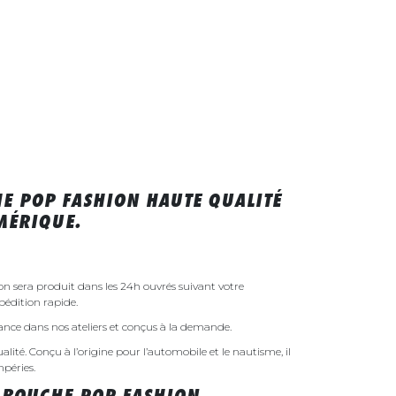
E POP FASHION HAUTE QUALITÉ
MÉRIQUE.
n sera produit dans les 24h ouvrés suivant votre
édition rapide.
rance dans nos ateliers et conçus à la demande.
ualité. Conçu à l’origine pour l’automobile et le nautisme, il
mpéries.
 BOUCHE POP FASHION