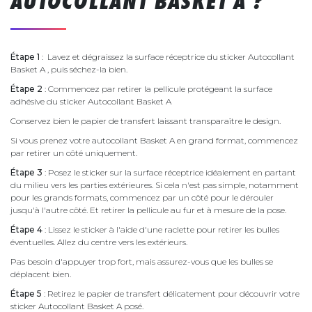
AUTOCOLLANT BASKET A ?
Étape 1
: Lavez et dégraissez la surface réceptrice du sticker Autocollant
Basket A , puis séchez-la bien.
Étape 2
: Commencez par retirer la pellicule protégeant la surface
adhésive du sticker Autocollant Basket A
Conservez bien le papier de transfert laissant transparaître le design.
Si vous prenez votre autocollant Basket A en grand format, commencez
par retirer un côté uniquement.
Étape 3
: Posez le sticker sur la surface réceptrice idéalement en partant
du milieu vers les parties extérieures. Si cela n'est pas simple, notamment
pour les grands formats, commencez par un côté pour le dérouler
jusqu'à l'autre côté. Et retirer la pellicule au fur et à mesure de la pose.
Étape 4
: Lissez le sticker à l'aide d'une raclette pour retirer les bulles
éventuelles. Allez du centre vers les extérieurs.
Pas besoin d'appuyer trop fort, mais assurez-vous que les bulles se
déplacent bien.
Étape 5
: Retirez le papier de transfert délicatement pour découvrir votre
sticker Autocollant Basket A posé.