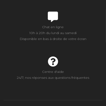
Chat en ligne
10h à 20h du lundi au samedi
Disponible en bas à droite de votre écran
Centre d'aide
24/7, nos réponses aux questions fréquentes