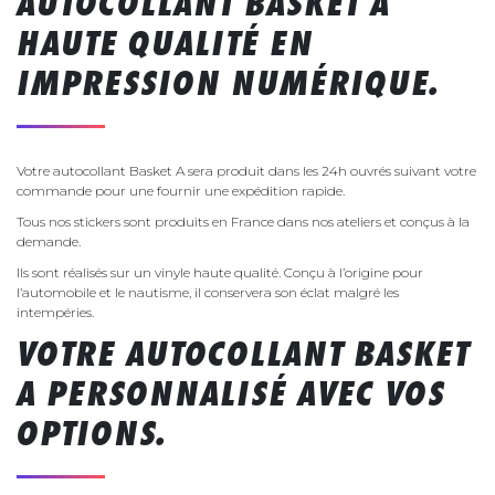
AUTOCOLLANT BASKET A
HAUTE QUALITÉ EN
IMPRESSION NUMÉRIQUE.
Votre autocollant Basket A sera produit dans les 24h ouvrés suivant votre
commande pour une fournir une expédition rapide.
Tous nos stickers sont produits en France dans nos ateliers et conçus à la
demande.
Ils sont réalisés sur un vinyle haute qualité. Conçu à l’origine pour
l’automobile et le nautisme, il conservera son éclat malgré les
intempéries.
VOTRE AUTOCOLLANT BASKET
A PERSONNALISÉ AVEC VOS
OPTIONS.