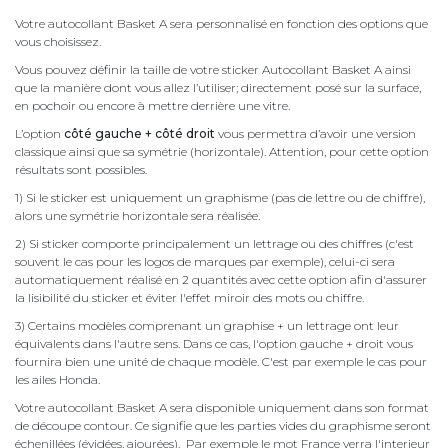
Votre autocollant Basket A sera personnalisé en fonction des options que
vous choisissez.
Vous pouvez définir la taille de votre sticker Autocollant Basket A ainsi
que la manière dont vous allez l’utiliser; directement posé sur la surface,
en pochoir ou encore à mettre derrière une vitre.
L’option
côté gauche + côté droit
vous permettra d’avoir une version
classique ainsi que sa symétrie (horizontale). Attention, pour cette option
résultats sont possibles.
1) Si le sticker est uniquement un graphisme (pas de lettre ou de chiffre),
alors une symétrie horizontale sera réalisée.
2) Si sticker comporte principalement un lettrage ou des chiffres (c'est
souvent le cas pour les logos de marques par exemple), celui-ci sera
automatiquement réalisé en 2 quantités avec cette option afin d'assurer
la lisibilité du sticker et éviter l'effet miroir des mots ou chiffre.
3) Certains modèles comprenant un graphise + un lettrage ont leur
équivalents dans l'autre sens. Dans ce cas, l'option gauche + droit vous
fournira bien une unité de chaque modèle. C'est par exemple le cas pour
les ailes Honda.
Votre autocollant Basket A sera disponible uniquement dans son format
de découpe contour. Ce signifie que les parties vides du graphisme seront
échenillées (évidées, ajourées). Par exemple le mot France verra l'interieur