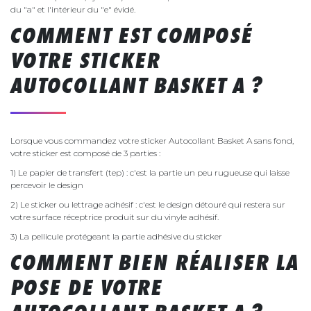
du "a" et l'intérieur du "e" évidé.
COMMENT EST COMPOSÉ
VOTRE STICKER
AUTOCOLLANT BASKET A ?
Lorsque vous commandez votre sticker Autocollant Basket A sans fond,
votre sticker est composé de 3 parties :
1) Le papier de transfert (tep) : c'est la partie un peu rugueuse qui laisse
percevoir le design
2) Le sticker ou lettrage adhésif : c'est le design détouré qui restera sur
votre surface réceptrice produit sur du vinyle adhésif.
3) La pellicule protégeant la partie adhésive du sticker
COMMENT BIEN RÉALISER LA
POSE DE VOTRE