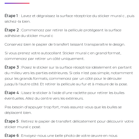
Étape 1
: Lavez et dégraissez la surface réceptrice du sticker mural c , puis
séchez-la bien.
Étape 2
: Commencez par retirer la pellicule protégeant la surface
adhésive du sticker mural c
Conservez bien le papier de transfert laissant transparaître le design.
Si vous prenez votre autocollant Sticker mural c en grand format,
commencez par retirer un côté uniquement.
Étape 3
: Posez le sticker sur la surface réceptrice idéalement en partant
du milieu vers les parties extérieures. Si cela n'est pas simple, notamment
pour les grands formats, commencez par un côté pour le dérouler
jusqu'à l'autre côté. Et retirer la pellicule au fur et à mesure de la pose.
Étape 4
: Lissez le sticker à l'aide d'une raclette pour retirer les bulles
éventuelles. Allez du centre vers les extérieurs.
Pas besoin d'appuyer trop fort, mais assurez-vous que les bulles se
déplacent bien.
Étape 5
: Retirez le papier de transfert délicatement pour découvrir votre
sticker mural c posé.
Étape 6
: Envoyez-nous une belle photo de votre œuvre en nous