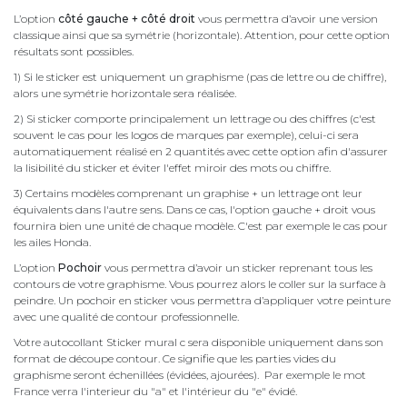
L’option
côté gauche + côté droit
vous permettra d’avoir une version
classique ainsi que sa symétrie (horizontale). Attention, pour cette option
résultats sont possibles.
1) Si le sticker est uniquement un graphisme (pas de lettre ou de chiffre),
alors une symétrie horizontale sera réalisée.
2) Si sticker comporte principalement un lettrage ou des chiffres (c'est
souvent le cas pour les logos de marques par exemple), celui-ci sera
automatiquement réalisé en 2 quantités avec cette option afin d'assurer
la lisibilité du sticker et éviter l'effet miroir des mots ou chiffre.
3) Certains modèles comprenant un graphise + un lettrage ont leur
équivalents dans l'autre sens. Dans ce cas, l'option gauche + droit vous
fournira bien une unité de chaque modèle. C'est par exemple le cas pour
les ailes Honda.
L’option
Pochoir
vous permettra d’avoir un sticker reprenant tous les
contours de votre graphisme. Vous pourrez alors le coller sur la surface à
peindre. Un pochoir en sticker vous permettra d’appliquer votre peinture
avec une qualité de contour professionnelle.
Votre autocollant Sticker mural c sera disponible uniquement dans son
format de découpe contour. Ce signifie que les parties vides du
graphisme seront échenillées (évidées, ajourées). Par exemple le mot
France verra l'interieur du "a" et l'intérieur du "e" évidé.