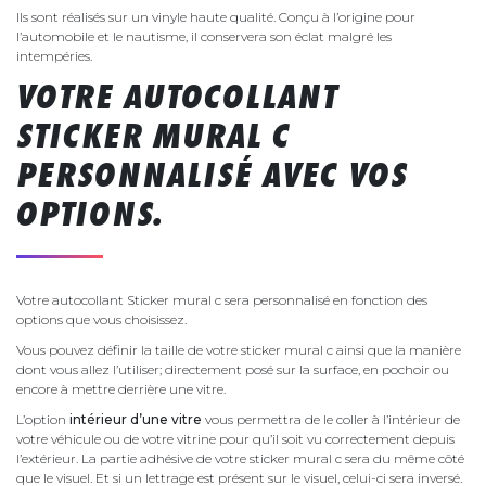
Ils sont réalisés sur un vinyle haute qualité. Conçu à l’origine pour
l’automobile et le nautisme, il conservera son éclat malgré les
intempéries.
VOTRE AUTOCOLLANT
STICKER MURAL C
PERSONNALISÉ AVEC VOS
OPTIONS.
Votre autocollant Sticker mural c sera personnalisé en fonction des
options que vous choisissez.
Vous pouvez définir la taille de votre sticker mural c ainsi que la manière
dont vous allez l’utiliser; directement posé sur la surface, en pochoir ou
encore à mettre derrière une vitre.
L’option
intérieur d’une vitre
vous permettra de le coller à l’intérieur de
votre véhicule ou de votre vitrine pour qu’il soit vu correctement depuis
l’extérieur. La partie adhésive de votre sticker mural c sera du même côté
que le visuel. Et si un lettrage est présent sur le visuel, celui-ci sera inversé.