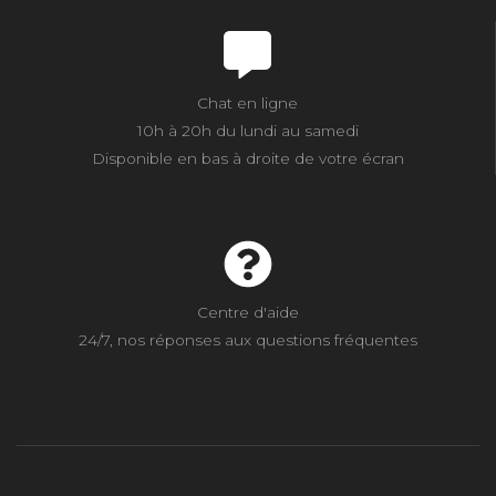
Chat en ligne
10h à 20h du lundi au samedi
Disponible en bas à droite de votre écran
Centre d'aide
24/7, nos réponses aux questions fréquentes