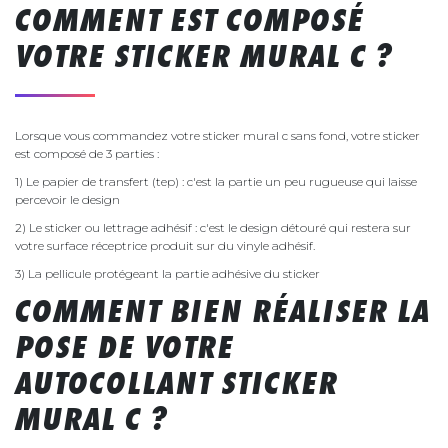
COMMENT EST COMPOSÉ
VOTRE STICKER MURAL C ?
Lorsque vous commandez votre sticker mural c sans fond, votre sticker
est composé de 3 parties :
1) Le papier de transfert (tep) : c'est la partie un peu rugueuse qui laisse
percevoir le design
2) Le sticker ou lettrage adhésif : c'est le design détouré qui restera sur
votre surface réceptrice produit sur du vinyle adhésif.
3) La pellicule protégeant la partie adhésive du sticker
COMMENT BIEN RÉALISER LA
POSE DE VOTRE
AUTOCOLLANT STICKER
MURAL C ?