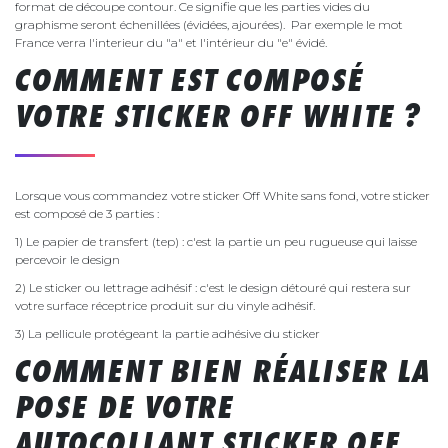
format de découpe contour. Ce signifie que les parties vides du
graphisme seront échenillées (évidées, ajourées). Par exemple le mot
France verra l'interieur du "a" et l'intérieur du "e" évidé.
COMMENT EST COMPOSÉ
VOTRE STICKER OFF WHITE ?
Lorsque vous commandez votre sticker Off White sans fond, votre sticker
est composé de 3 parties :
1) Le papier de transfert (tep) : c'est la partie un peu rugueuse qui laisse
percevoir le design
2) Le sticker ou lettrage adhésif : c'est le design détouré qui restera sur
votre surface réceptrice produit sur du vinyle adhésif.
3) La pellicule protégeant la partie adhésive du sticker
COMMENT BIEN RÉALISER LA
POSE DE VOTRE
AUTOCOLLANT STICKER OFF