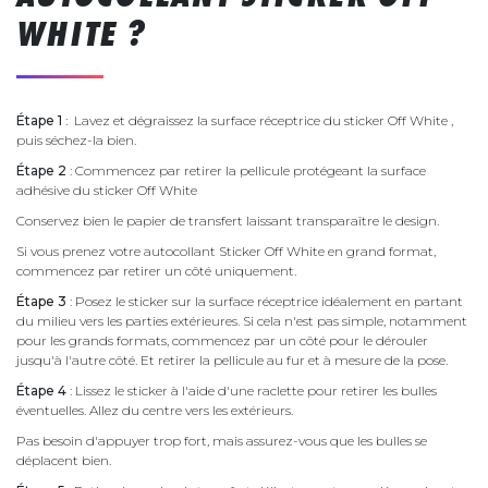
WHITE ?
Étape 1
: Lavez et dégraissez la surface réceptrice du sticker Off White ,
puis séchez-la bien.
Étape 2
: Commencez par retirer la pellicule protégeant la surface
adhésive du sticker Off White
Conservez bien le papier de transfert laissant transparaître le design.
Si vous prenez votre autocollant Sticker Off White en grand format,
commencez par retirer un côté uniquement.
Étape 3
: Posez le sticker sur la surface réceptrice idéalement en partant
du milieu vers les parties extérieures. Si cela n'est pas simple, notamment
pour les grands formats, commencez par un côté pour le dérouler
jusqu'à l'autre côté. Et retirer la pellicule au fur et à mesure de la pose.
Étape 4
: Lissez le sticker à l'aide d'une raclette pour retirer les bulles
éventuelles. Allez du centre vers les extérieurs.
Pas besoin d'appuyer trop fort, mais assurez-vous que les bulles se
déplacent bien.