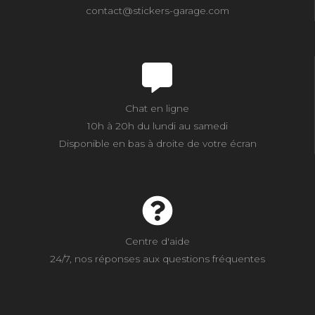
contact@stickers-garage.com
Chat en ligne
10h à 20h du lundi au samedi
Disponible en bas à droite de votre écran
Centre d'aide
24/7, nos réponses aux questions fréquentes