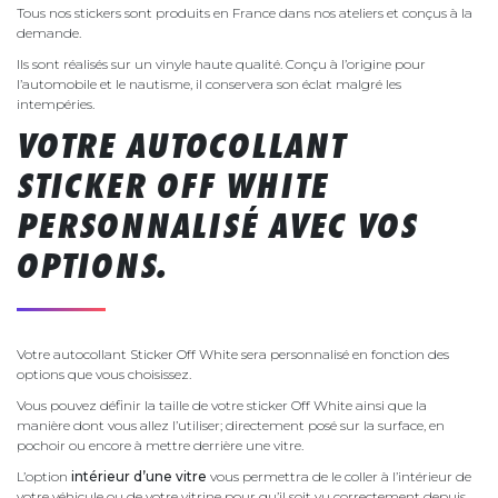
Tous nos stickers sont produits en France dans nos ateliers et conçus à la
demande.
Ils sont réalisés sur un vinyle haute qualité. Conçu à l’origine pour
l’automobile et le nautisme, il conservera son éclat malgré les
intempéries.
VOTRE AUTOCOLLANT
STICKER OFF WHITE
PERSONNALISÉ AVEC VOS
OPTIONS.
Votre autocollant Sticker Off White sera personnalisé en fonction des
options que vous choisissez.
Vous pouvez définir la taille de votre sticker Off White ainsi que la
manière dont vous allez l’utiliser; directement posé sur la surface, en
pochoir ou encore à mettre derrière une vitre.
L’option
intérieur d’une vitre
vous permettra de le coller à l’intérieur de
votre véhicule ou de votre vitrine pour qu’il soit vu correctement depuis