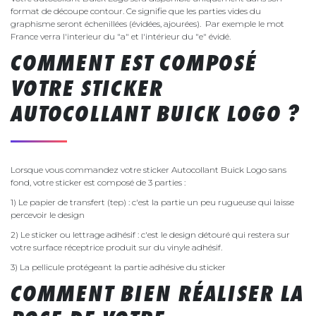
format de découpe contour. Ce signifie que les parties vides du
graphisme seront échenillées (évidées, ajourées). Par exemple le mot
France verra l'interieur du "a" et l'intérieur du "e" évidé.
COMMENT EST COMPOSÉ
VOTRE STICKER
AUTOCOLLANT BUICK LOGO ?
Lorsque vous commandez votre sticker Autocollant Buick Logo sans
fond, votre sticker est composé de 3 parties :
1) Le papier de transfert (tep) : c'est la partie un peu rugueuse qui laisse
percevoir le design
2) Le sticker ou lettrage adhésif : c'est le design détouré qui restera sur
votre surface réceptrice produit sur du vinyle adhésif.
3) La pellicule protégeant la partie adhésive du sticker
COMMENT BIEN RÉALISER LA