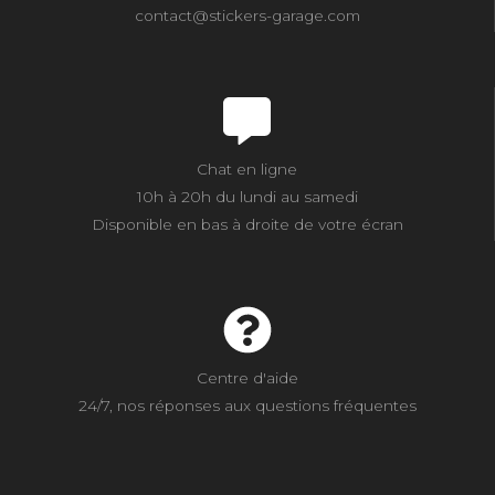
contact@stickers-garage.com
Chat en ligne
10h à 20h du lundi au samedi
Disponible en bas à droite de votre écran
Centre d'aide
24/7, nos réponses aux questions fréquentes