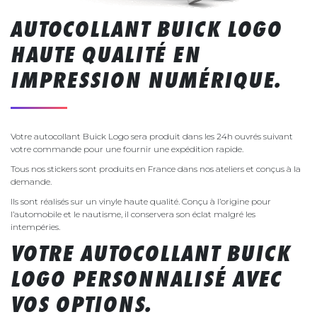
AUTOCOLLANT BUICK LOGO
HAUTE QUALITÉ EN
IMPRESSION NUMÉRIQUE.
Votre autocollant Buick Logo sera produit dans les 24h ouvrés suivant
votre commande pour une fournir une expédition rapide.
Tous nos stickers sont produits en France dans nos ateliers et conçus à la
demande.
Ils sont réalisés sur un vinyle haute qualité. Conçu à l’origine pour
l’automobile et le nautisme, il conservera son éclat malgré les
intempéries.
VOTRE AUTOCOLLANT BUICK
LOGO PERSONNALISÉ AVEC
VOS OPTIONS.