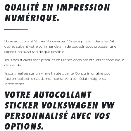
QUALITÉ EN IMPRESSION
NUMÉRIQUE.
Votre autocollant Sticker Volkswagen Vw sera produit dans les 24h
ouvrés suivant votre commande afin de pouvoir vous proposer une
expédition aussi rapide que possible.
Tous nos stickers sont produits en France dans nos ateliers et conçus à la
demande.
Ils sont réalisés sur un vinyle haute qualité. Conçu à l’origine pour
l’automobile et le nautisme, il conservera son éclat malgré les
intempéries.
VOTRE AUTOCOLLANT
STICKER VOLKSWAGEN VW
PERSONNALISÉ AVEC VOS
OPTIONS.