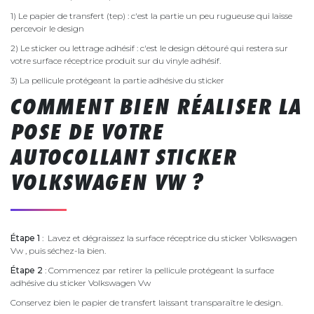
1) Le papier de transfert (tep) : c'est la partie un peu rugueuse qui laisse
percevoir le design
2) Le sticker ou lettrage adhésif : c'est le design détouré qui restera sur
votre surface réceptrice produit sur du vinyle adhésif.
3) La pellicule protégeant la partie adhésive du sticker
COMMENT BIEN RÉALISER LA
POSE DE VOTRE
AUTOCOLLANT STICKER
VOLKSWAGEN VW ?
Étape 1
: Lavez et dégraissez la surface réceptrice du sticker Volkswagen
Vw , puis séchez-la bien.
Étape 2
: Commencez par retirer la pellicule protégeant la surface
adhésive du sticker Volkswagen Vw
Conservez bien le papier de transfert laissant transparaître le design.