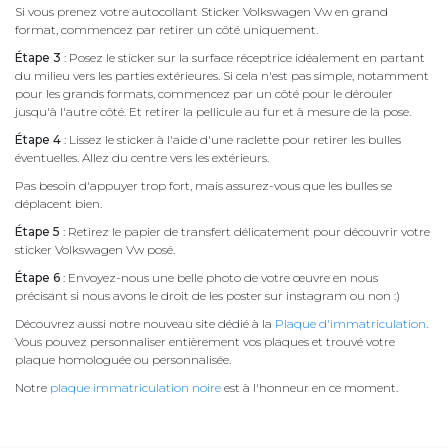
Si vous prenez votre autocollant Sticker Volkswagen Vw en grand
format, commencez par retirer un côté uniquement.
Étape 3
: Posez le sticker sur la surface réceptrice idéalement en partant
du milieu vers les parties extérieures. Si cela n'est pas simple, notamment
pour les grands formats, commencez par un côté pour le dérouler
jusqu'à l'autre côté. Et retirer la pellicule au fur et à mesure de la pose.
Étape 4
: Lissez le sticker à l'aide d'une raclette pour retirer les bulles
éventuelles. Allez du centre vers les extérieurs.
Pas besoin d'appuyer trop fort, mais assurez-vous que les bulles se
déplacent bien.
Étape 5
: Retirez le papier de transfert délicatement pour découvrir votre
sticker Volkswagen Vw posé.
Étape 6
: Envoyez-nous une belle photo de votre œuvre en nous
précisant si nous avons le droit de les poster sur instagram ou non :)
Découvrez aussi notre nouveau site dédié à la
Plaque d'immatriculation
.
Vous pouvez personnaliser entièrement vos plaques et trouvé votre
plaque homologuée ou personnalisée.
Notre
plaque immatriculation noire
est à l'honneur en ce moment.