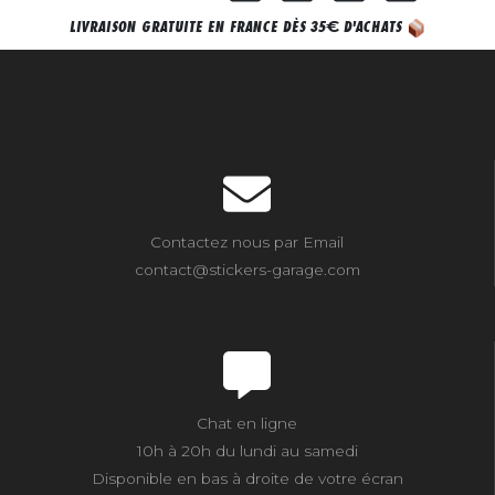
€
LIVRAISON GRATUITE EN FRANCE DÈS 35
D'ACHATS
Contactez nous par Email
contact@stickers-garage.com
Chat en ligne
10h à 20h du lundi au samedi
Disponible en bas à droite de votre écran