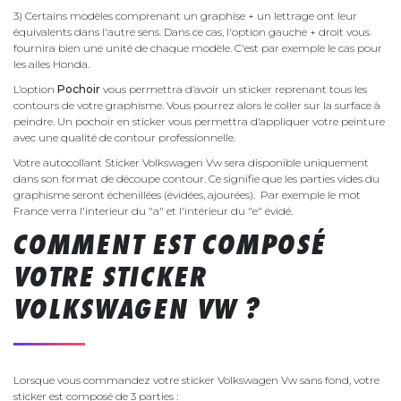
3) Certains modèles comprenant un graphise + un lettrage ont leur
équivalents dans l'autre sens. Dans ce cas, l'option gauche + droit vous
fournira bien une unité de chaque modèle. C'est par exemple le cas pour
les ailes Honda.
L’option
Pochoir
vous permettra d’avoir un sticker reprenant tous les
contours de votre graphisme. Vous pourrez alors le coller sur la surface à
peindre. Un pochoir en sticker vous permettra d’appliquer votre peinture
avec une qualité de contour professionnelle.
Votre autocollant Sticker Volkswagen Vw sera disponible uniquement
dans son format de découpe contour. Ce signifie que les parties vides du
graphisme seront échenillées (évidées, ajourées). Par exemple le mot
France verra l'interieur du "a" et l'intérieur du "e" évidé.
COMMENT EST COMPOSÉ
VOTRE STICKER
VOLKSWAGEN VW ?
Lorsque vous commandez votre sticker Volkswagen Vw sans fond, votre
sticker est composé de 3 parties :