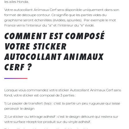
les ailes Honda.
Votre autocollant Animaux Cerf sera disponible uniquement dans son
format de découpe contour. Ce signifie que les parties vides du
graphisme seront échenillées (évidées, ajourées). Par exemple le mot
France verra l'interieur du "a" et l'intérieur du "e" évidé.
COMMENT EST COMPOSÉ
VOTRE STICKER
AUTOCOLLANT ANIMAUX
CERF ?
Lorsque vous commandez votre sticker Autocollant Animaux Cerf sans
fond, votre sticker est composé de 3 parties :
1) Le papier de transfert (tep) : c'est la partie un peu rugueuse qui laisse
percevoir le design
2) Le sticker ou lettrage adhésif : c'est le design détouré qui restera sur
votre surface réceptrice produit sur du vinyle adhésif.