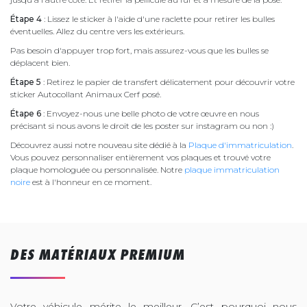
Étape 4
: Lissez le sticker à l'aide d'une raclette pour retirer les bulles
éventuelles. Allez du centre vers les extérieurs.
Pas besoin d'appuyer trop fort, mais assurez-vous que les bulles se
déplacent bien.
Étape 5
: Retirez le papier de transfert délicatement pour découvrir votre
sticker Autocollant Animaux Cerf posé.
Étape 6
: Envoyez-nous une belle photo de votre œuvre en nous
précisant si nous avons le droit de les poster sur instagram ou non :)
Découvrez aussi notre nouveau site dédié à la
Plaque d'immatriculation
.
Vous pouvez personnaliser entièrement vos plaques et trouvé votre
plaque homologuée ou personnalisée. Notre
plaque immatriculation
noire
est à l'honneur en ce moment.
DES MATÉRIAUX PREMIUM
Votre véhicule mérite le meilleur. C’est pourquoi nous