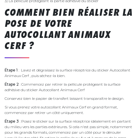
3) La pellicule protégeant la partie adhésive du sticker
COMMENT BIEN RÉALISER LA
POSE DE VOTRE
AUTOCOLLANT ANIMAUX
CERF ?
Étape 1
: Lavez et dégraissez la surface réceptrice du sticker Autocollant
Animaux Cerf , puis séchez-la bien.
Étape 2
: Commencez par retirer la pellicule protégeant la surface
adhésive du sticker Autocollant Animaux Cerf
Conservez bien le papier de transfert laissant transparaître le design.
Si vous prenez votre autocollant Animaux Cerf en grand format,
commencez par retirer un côté uniquement.
Étape 3
: Posez le sticker sur la surface réceptrice idéalement en partant
du milieu vers les parties extérieures. Si cela n'est pas simple, notamment
pour les grands formats, commencez par un côté pour le dérouler
jusqu'à l'autre côté. Et retirer la pellicule au fur et à mesure de la pose.