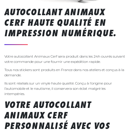
AUTOCOLLANT ANIMAUX
CERF HAUTE QUALITÉ EN
IMPRESSION NUMÉRIQUE.
Votre autocollant Animaux Cerf sera produit dans les 24h ouvrés suivant
votre commande pour une fournir une expédition rapide.
Tous nos stickers sont produits en France dans nos ateliers et conçus à la
demande.
Ils sont réalisés sur un vinyle haute qualité. Conçu à l’origine pour
l’automobile et le nautisme, il conservera son éclat malgré les
intempéries.
VOTRE AUTOCOLLANT
ANIMAUX CERF
PERSONNALISÉ AVEC VOS