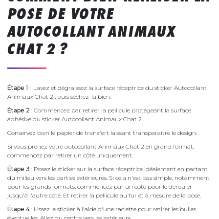
POSE DE VOTRE
AUTOCOLLANT ANIMAUX
CHAT 2 ?
Étape 1
: Lavez et dégraissez la surface réceptrice du sticker Autocollant
Animaux Chat 2 , puis séchez-la bien.
Étape 2
: Commencez par retirer la pellicule protégeant la surface
adhésive du sticker Autocollant Animaux Chat 2
Conservez bien le papier de transfert laissant transparaître le design.
Si vous prenez votre autocollant Animaux Chat 2 en grand format,
commencez par retirer un côté uniquement.
Étape 3
: Posez le sticker sur la surface réceptrice idéalement en partant
du milieu vers les parties extérieures. Si cela n'est pas simple, notamment
pour les grands formats, commencez par un côté pour le dérouler
jusqu'à l'autre côté. Et retirer la pellicule au fur et à mesure de la pose.
Étape 4
: Lissez le sticker à l'aide d'une raclette pour retirer les bulles
éventuelles. Allez du centre vers les extérieurs.