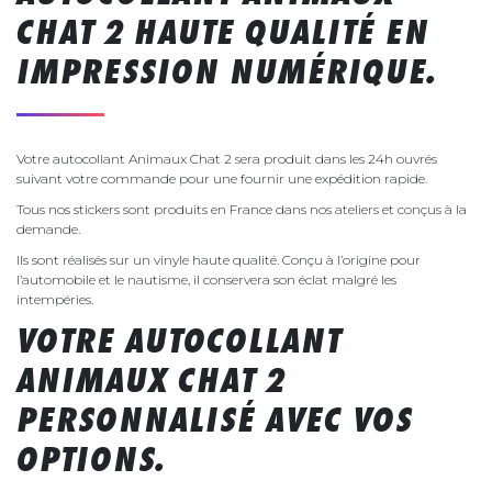
CHAT 2 HAUTE QUALITÉ EN
IMPRESSION NUMÉRIQUE.
Votre autocollant Animaux Chat 2 sera produit dans les 24h ouvrés
suivant votre commande pour une fournir une expédition rapide.
Tous nos stickers sont produits en France dans nos ateliers et conçus à la
demande.
Ils sont réalisés sur un vinyle haute qualité. Conçu à l’origine pour
l’automobile et le nautisme, il conservera son éclat malgré les
intempéries.
VOTRE AUTOCOLLANT
ANIMAUX CHAT 2
PERSONNALISÉ AVEC VOS
OPTIONS.