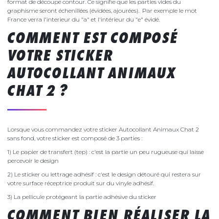
format de découpe contour. Ce signifie que les parties vides du
graphisme seront échenillées (évidées, ajourées). Par exemple le mot
France verra l'interieur du "a" et l'intérieur du "e" évidé.
COMMENT EST COMPOSÉ
VOTRE STICKER
AUTOCOLLANT ANIMAUX
CHAT 2 ?
Lorsque vous commandez votre sticker Autocollant Animaux Chat 2
sans fond, votre sticker est composé de 3 parties :
1) Le papier de transfert (tep) : c'est la partie un peu rugueuse qui laisse
percevoir le design
2) Le sticker ou lettrage adhésif : c'est le design détouré qui restera sur
votre surface réceptrice produit sur du vinyle adhésif.
3) La pellicule protégeant la partie adhésive du sticker
COMMENT BIEN RÉALISER LA