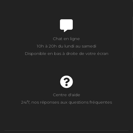
Chat en ligne
10h à 20h du lundi au samedi
Disponible en bas à droite de votre écran
Centre d'aide
24/7, nos réponses aux questions fréquentes