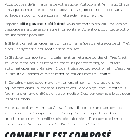
Vous pouvez définir la taille de votre sticker Autocollant Animaux Cheval 1
ainsi que la manière dont vous allez l’utiliser; directement posé sur la
surface, en pochoir ou encore à mettre derrière une vitre.
L’option
côté gauche + côté droit
vous permettra d’avoir une version
classique ainsi que sa symétrie (horizontale). Attention, pour cette option
résultats sont possibles.
1) Si le sticker est uniquement un graphisme (pas de lettre ou de chiffre),
alors une symétrie horizontale sera réalisée.
2) Si sticker comporte principalement un lettrage ou des chiffres (c'est
souvent le cas pour les logos de marques par exemple), celui-ci sera
automatiquement réalisé en 2 quantités avec cette option afin d'assurer
la lisibilité du sticker et éviter l'effet miroir des mots ou chiffre.
3) Certains modèles comprenant un graphise + un lettrage ont leur
équivalents dans l'autre sens. Dans ce cas, l'option gauche + droit vous
fournira bien une unité de chaque modèle. C'est par exemple le cas pour
les ailes Honda.
Votre autocollant Animaux Cheval 1 sera disponible uniquement dans
son format de découpe contour. Ce signifie que les parties vides du
graphisme seront échenillées (évidées, ajourées). Par exemple le mot
France verra l'interieur du "a" et l'intérieur du "e" évidé.
COMMENT EST COMPOSÉ