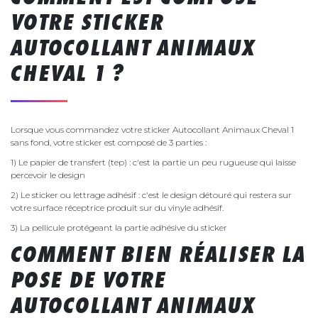
VOTRE STICKER
AUTOCOLLANT ANIMAUX
CHEVAL 1 ?
Lorsque vous commandez votre sticker Autocollant Animaux Cheval 1
sans fond, votre sticker est composé de 3 parties :
1) Le papier de transfert (tep) : c'est la partie un peu rugueuse qui laisse
percevoir le design
2) Le sticker ou lettrage adhésif : c'est le design détouré qui restera sur
votre surface réceptrice produit sur du vinyle adhésif.
3) La pellicule protégeant la partie adhésive du sticker
COMMENT BIEN RÉALISER LA
POSE DE VOTRE
AUTOCOLLANT ANIMAUX