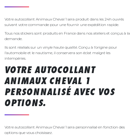
Votre autocollant Animaux Cheval 1 sera produit dans les 24h ouvrés
suivant votre commande pour une fournir une expédition rapide.
Tous nos stickers sont produits en France dans nos ateliers et conçus à la
demande.
Ils sont réalisés sur un vinyle haute qualité. Conçu à l’origine pour
l’automobile et le nautisme, il conservera son éclat malgré les
intempéries.
VOTRE AUTOCOLLANT
ANIMAUX CHEVAL 1
PERSONNALISÉ AVEC VOS
OPTIONS.
Votre autocollant Animaux Cheval 1 sera personnalisé en fonction des
options que vous choisissez.