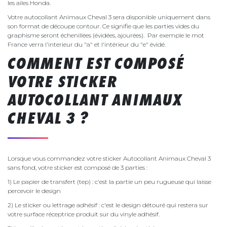
les ailes Honda.
Votre autocollant Animaux Cheval 3 sera disponible uniquement dans
son format de découpe contour. Ce signifie que les parties vides du
graphisme seront échenillées (évidées, ajourées). Par exemple le mot
France verra l'interieur du "a" et l'intérieur du "e" évidé.
COMMENT EST COMPOSÉ
VOTRE STICKER
AUTOCOLLANT ANIMAUX
CHEVAL 3 ?
Lorsque vous commandez votre sticker Autocollant Animaux Cheval 3
sans fond, votre sticker est composé de 3 parties :
1) Le papier de transfert (tep) : c'est la partie un peu rugueuse qui laisse
percevoir le design
2) Le sticker ou lettrage adhésif : c'est le design détouré qui restera sur
votre surface réceptrice produit sur du vinyle adhésif.