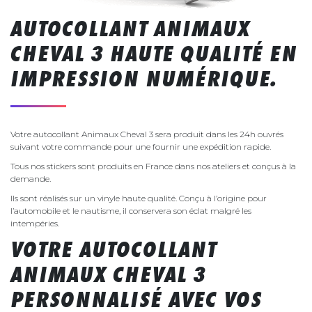
AUTOCOLLANT ANIMAUX
CHEVAL 3 HAUTE QUALITÉ EN
IMPRESSION NUMÉRIQUE.
Votre autocollant Animaux Cheval 3 sera produit dans les 24h ouvrés
suivant votre commande pour une fournir une expédition rapide.
Tous nos stickers sont produits en France dans nos ateliers et conçus à la
demande.
Ils sont réalisés sur un vinyle haute qualité. Conçu à l’origine pour
l’automobile et le nautisme, il conservera son éclat malgré les
intempéries.
VOTRE AUTOCOLLANT
ANIMAUX CHEVAL 3
PERSONNALISÉ AVEC VOS