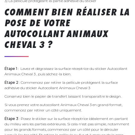
3) La pellicule protégeant la partie adhésive du sticker
COMMENT BIEN RÉALISER LA
POSE DE VOTRE
AUTOCOLLANT ANIMAUX
CHEVAL 3 ?
Étape 1
: Lavez et dégraissez la surface réceptrice du sticker Autocollant
Animaux Cheval 3 , puis séchez-la bien.
Étape 2
: Commencez par retirer la pellicule protégeant la surface
adhésive du sticker Autocollant Animaux Cheval 3
Conservez bien le papier de transfert laissant transparaître le design.
Si vous prenez votre autocollant Animaux Cheval 3 en grand format,
commencez par retirer un côté uniquement.
Étape 3
: Posez le sticker sur la surface réceptrice idéalement en partant
du milieu vers les parties extérieures. Si cela n'est pas simple, notamment
pour les grands formats, commencez par un côté pour le dérouler
jusqu'à l'autre côté. Et retirer la pellicule au fur et à mesure de la pose.