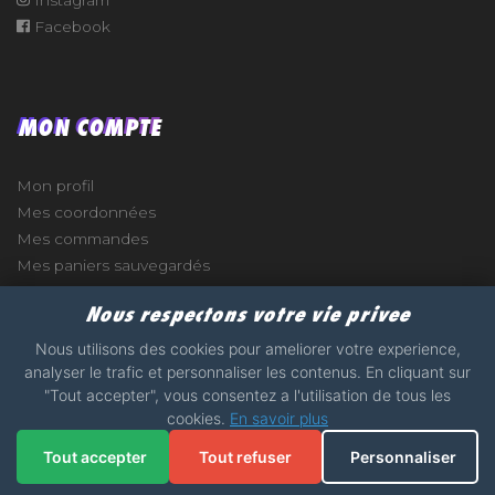
Facebook
MON COMPTE
Mon profil
Mes coordonnées
Mes commandes
Mes paniers sauvegardés
Nous respectons votre vie privee
Nous utilisons des cookies pour ameliorer votre experience,
analyser le trafic et personnaliser les contenus. En cliquant sur
e
"Tout accepter", vous consentez a l'utilisation de tous les
cookies.
En savoir plus
2017 - 2026 - STICKERS-GARAGE.COM - MADE WITH
Tout accepter
Tout refuser
Personnaliser