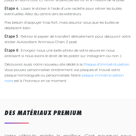
Étape 4
: Lissez le sticker à l'aide d'une raclette pour retirer les bulles
éventuelles. Allez du centre vers les extérieurs.
Pas besoin d'appuyer trop fort, mais assurez-vous que les bulles se
déplacent bien.
Étape 5
: Retirez le papier de transfert délicatement pour découvrir votre
sticker Autocollant Animaux Chien 2 posé.
Étape 6
: Envoyez-nous une belle photo de votre œuvre en nous
précisant si nous avons le droit de les poster sur instagram ou non :)
Découvrez aussi notre nouveau site dédié à la
Plaque d'immatriculation
.
Vous pouvez personnaliser entièrement vos plaques et trouvé votre
plaque homologuée ou personnalisée. Notre
plaque immatriculation
noire
est à l'honneur en ce moment.
DES MATÉRIAUX PREMIUM
Votre véhicule mérite le meilleur. C’est pourquoi nous