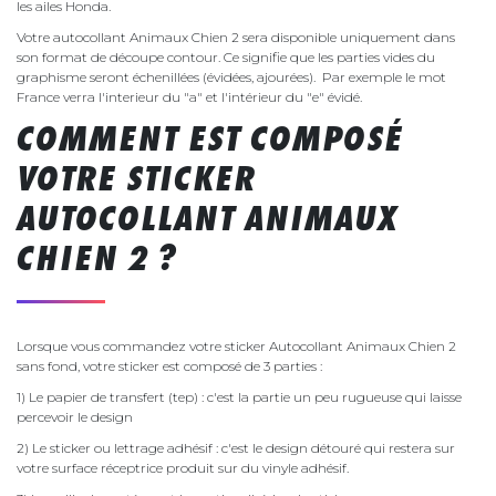
les ailes Honda.
Votre autocollant Animaux Chien 2 sera disponible uniquement dans
son format de découpe contour. Ce signifie que les parties vides du
graphisme seront échenillées (évidées, ajourées). Par exemple le mot
France verra l'interieur du "a" et l'intérieur du "e" évidé.
COMMENT EST COMPOSÉ
VOTRE STICKER
AUTOCOLLANT ANIMAUX
CHIEN 2 ?
Lorsque vous commandez votre sticker Autocollant Animaux Chien 2
sans fond, votre sticker est composé de 3 parties :
1) Le papier de transfert (tep) : c'est la partie un peu rugueuse qui laisse
percevoir le design
2) Le sticker ou lettrage adhésif : c'est le design détouré qui restera sur
votre surface réceptrice produit sur du vinyle adhésif.