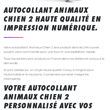
AUTOCOLLANT ANIMAUX
CHIEN 2 HAUTE QUALITÉ EN
IMPRESSION NUMÉRIQUE.
Votre autocollant Animaux Chien 2 sera produit dans les 24h ouvrés
suivant votre commande pour une fournir une expédition rapide.
Tous nos stickers sont produits en France dans nos ateliers et conçus à la
demande.
Ils sont réalisés sur un vinyle haute qualité. Conçu à l’origine pour
l’automobile et le nautisme, il conservera son éclat malgré les
intempéries.
VOTRE AUTOCOLLANT
ANIMAUX CHIEN 2
PERSONNALISÉ AVEC VOS