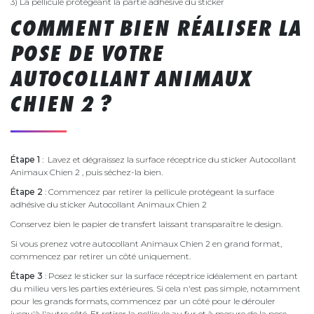
3) La pellicule protégeant la partie adhésive du sticker
COMMENT BIEN RÉALISER LA
POSE DE VOTRE
AUTOCOLLANT ANIMAUX
CHIEN 2 ?
Étape 1
: Lavez et dégraissez la surface réceptrice du sticker Autocollant
Animaux Chien 2 , puis séchez-la bien.
Étape 2
: Commencez par retirer la pellicule protégeant la surface
adhésive du sticker Autocollant Animaux Chien 2
Conservez bien le papier de transfert laissant transparaître le design.
Si vous prenez votre autocollant Animaux Chien 2 en grand format,
commencez par retirer un côté uniquement.
Étape 3
: Posez le sticker sur la surface réceptrice idéalement en partant
du milieu vers les parties extérieures. Si cela n'est pas simple, notamment
pour les grands formats, commencez par un côté pour le dérouler
jusqu'à l'autre côté. Et retirer la pellicule au fur et à mesure de la pose.