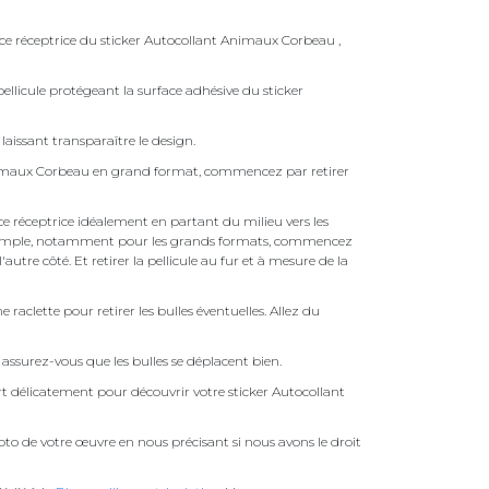
ace réceptrice du sticker Autocollant Animaux Corbeau ,
ellicule protégeant la surface adhésive du sticker
laissant transparaître le design.
nimaux Corbeau en grand format, commencez par retirer
face réceptrice idéalement en partant du milieu vers les
pas simple, notamment pour les grands formats, commencez
autre côté. Et retirer la pellicule au fur et à mesure de la
une raclette pour retirer les bulles éventuelles. Allez du
assurez-vous que les bulles se déplacent bien.
ert délicatement pour découvrir votre sticker Autocollant
to de votre œuvre en nous précisant si nous avons le droit