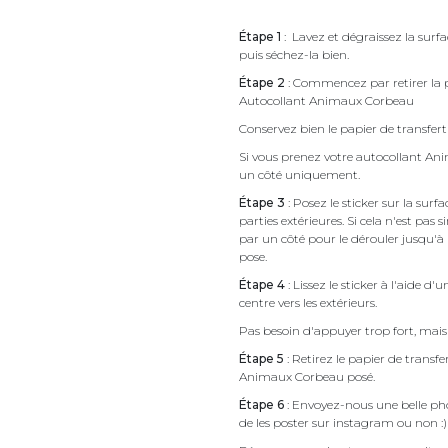
Étape 1
: Lavez et dégraissez la surf
puis séchez-la bien.
Étape 2
: Commencez par retirer la p
Autocollant Animaux Corbeau
Conservez bien le papier de transfert 
Si vous prenez votre autocollant A
un côté uniquement.
Étape 3
: Posez le sticker sur la sur
parties extérieures. Si cela n'est 
par un côté pour le dérouler jusqu'à l'
pose.
Étape 4
: Lissez le sticker à l'aide d'
centre vers les extérieurs.
Pas besoin d'appuyer trop fort, mais 
Étape 5
: Retirez le papier de transf
Animaux Corbeau posé.
Étape 6
: Envoyez-nous une belle pho
de les poster sur instagram ou non :)