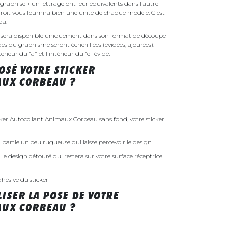
raphise + un lettrage ont leur équivalents dans l'autre
droit vous fournira bien une unité de chaque modèle. C'est
nda.
 sera disponible uniquement dans son format de découpe
ides du graphisme seront échenillées (évidées, ajourées).
rieur du "a" et l'intérieur du "e" évidé.
SÉ VOTRE STICKER
AUX CORBEAU ?
er Autocollant Animaux Corbeau sans fond, votre sticker
 la partie un peu rugueuse qui laisse percevoir le design
st le design détouré qui restera sur votre surface réceptrice
dhésive du sticker
ISER LA POSE DE VOTRE
AUX CORBEAU ?