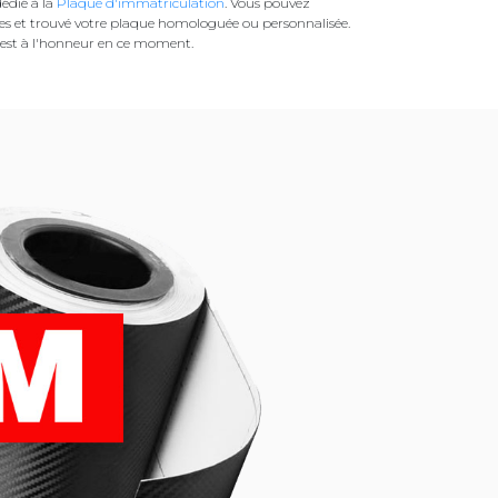
édié à la
Plaque d'immatriculation
. Vous pouvez
es et trouvé votre plaque homologuée ou personnalisée.
est à l'honneur en ce moment.