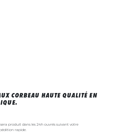
UX CORBEAU HAUTE QUALITÉ EN
IQUE.
era produit dans les 24h ouvrés suivant votre
édition rapide.