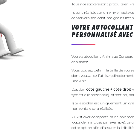
Tous nos stickers sont produits en F
Ils sont réalisés sur un vinyle haute q
conservera son éclat malgré les inte
VOTRE AUTOCOLLAN
PERSONNALISÉ AVEC 
Votre autocollant Animaux Corbeau s
choisissez.
Vous pouvez définir la taille de vot
dont vous allez l’utiliser; directemen
une vitre.
L’option
côté gauche + côté droit
v
symétrie (horizontale). Attention, pou
1) Si le sticker est uniquement un gra
horizontale sera réalisée.
2) Si sticker comporte principalement 
logos de marques par exemple), celu
cette option afin d'assurer la lisibilit