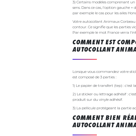
3) Certains modèles comprenant un g
sens. Dans ce cas, l'option gauche + 
par exemple le cas pour les ailes Ho
Votre autocollant Animaux Corbeau
contour. Ce signifie que les parties v
Par exemple le mot France verra l'inte
COMMENT EST COMPO
AUTOCOLLANT ANIM
Lorsque vous commandez votre stick
est composé de 3 parties :
1) Le papier de transfert (tep) : c'est
2) Le sticker ou lettrage adhésif : c'e
produit sur du vinyle adhésif.
3) La pellicule protégeant la partie a
COMMENT BIEN RÉAL
AUTOCOLLANT ANIM