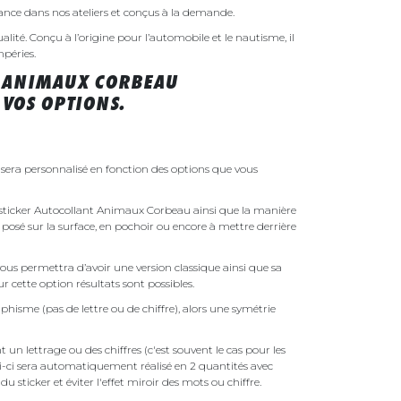
rance dans nos ateliers et conçus à la demande.
ualité. Conçu à l’origine pour l’automobile et le nautisme, il
mpéries.
T ANIMAUX CORBEAU
VOS OPTIONS.
era personnalisé en fonction des options que vous
re sticker Autocollant Animaux Corbeau ainsi que la manière
t posé sur la surface, en pochoir ou encore à mettre derrière
ous permettra d’avoir une version classique ainsi que sa
r cette option résultats sont possibles.
phisme (pas de lettre ou de chiffre), alors une symétrie
un lettrage ou des chiffres (c'est souvent le cas pour les
i-ci sera automatiquement réalisé en 2 quantités avec
é du sticker et éviter l'effet miroir des mots ou chiffre.