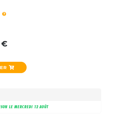
 €
IER
ISON LE
MERCREDI 12 AOÛT