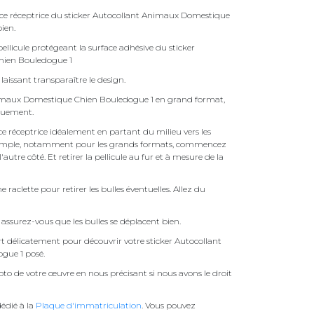
face réceptrice du sticker Autocollant Animaux Domestique
bien.
ellicule protégeant la surface adhésive du sticker
hien Bouledogue 1
laissant transparaître le design.
nimaux Domestique Chien Bouledogue 1 en grand format,
quement.
face réceptrice idéalement en partant du milieu vers les
pas simple, notamment pour les grands formats, commencez
autre côté. Et retirer la pellicule au fur et à mesure de la
une raclette pour retirer les bulles éventuelles. Allez du
assurez-vous que les bulles se déplacent bien.
ert délicatement pour découvrir votre sticker Autocollant
gue 1 posé.
to de votre œuvre en nous précisant si nous avons le droit
édié à la
Plaque d'immatriculation
. Vous pouvez