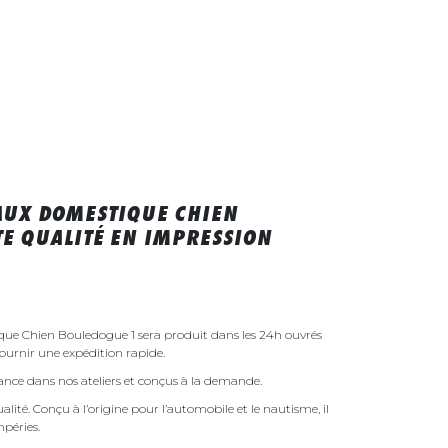
AUX DOMESTIQUE CHIEN
E QUALITÉ EN IMPRESSION
ue Chien Bouledogue 1 sera produit dans les 24h ouvrés
urnir une expédition rapide.
rance dans nos ateliers et conçus à la demande.
ualité. Conçu à l’origine pour l’automobile et le nautisme, il
mpéries.