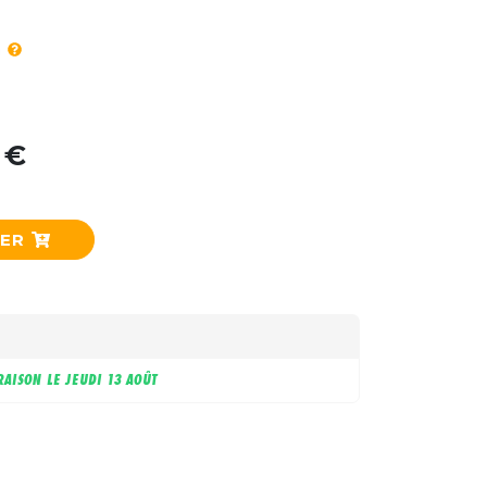
 €
IER
RAISON LE
JEUDI 13 AOÛT