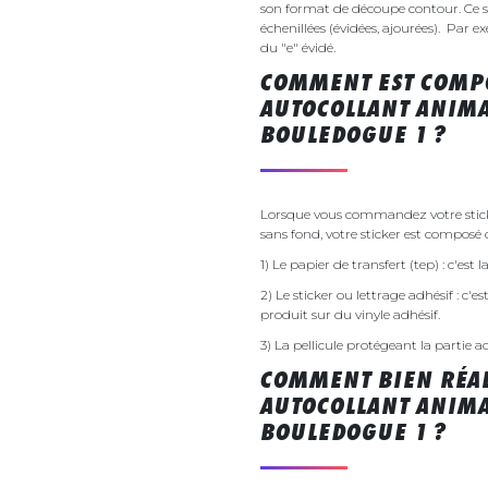
son format de découpe contour. Ce si
échenillées (évidées, ajourées). Par e
du "e" évidé.
COMMENT EST COMPO
AUTOCOLLANT ANIM
BOULEDOGUE 1 ?
Lorsque vous commandez votre stic
sans fond, votre sticker est composé d
1) Le papier de transfert (tep) : c'est
2) Le sticker ou lettrage adhésif : c'e
produit sur du vinyle adhésif.
3) La pellicule protégeant la partie a
COMMENT BIEN RÉAL
AUTOCOLLANT ANIM
BOULEDOGUE 1 ?