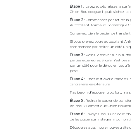
Étape 1
: Lavez et dégraissez la sur
Chien Bouledogue 1 , puis séchez-la 
Étape 2
: Commencez par retirer la p
Autocollant Animaux Domestique C
Conservez bien le papier de transfert 
Si vous prenez votre autocollant A
commencez par retirer un côté uni
Étape 3
: Posez le sticker sur la sur
parties extérieures. Si cela n'est 
par un côté pour le dérouler jusqu'à l'
pose.
Étape 4
: Lissez le sticker à l'aide d'
centre vers les extérieurs.
Pas besoin d'appuyer trop fort, mais 
Étape 5
: Retirez le papier de transf
Animaux Domestique Chien Bouledo
Étape 6
: Envoyez-nous une belle pho
de les poster sur instagram ou non :)
Découvrez aussi notre nouveau site d