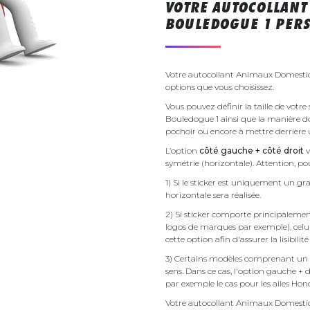
VOTRE AUTOCOLLANT
BOULEDOGUE 1 PERS
Votre autocollant Animaux Domestiq
options que vous choisissez.
Vous pouvez définir la taille de vot
Bouledogue 1 ainsi que la manière dont
pochoir ou encore à mettre derrière u
L’option
côté gauche + côté droit
v
symétrie (horizontale). Attention, pou
1) Si le sticker est uniquement un gra
horizontale sera réalisée.
2) Si sticker comporte principalement 
logos de marques par exemple), celu
cette option afin d'assurer la lisibilit
3) Certains modèles comprenant un g
sens. Dans ce cas, l'option gauche + 
par exemple le cas pour les ailes Ho
Votre autocollant Animaux Domesti