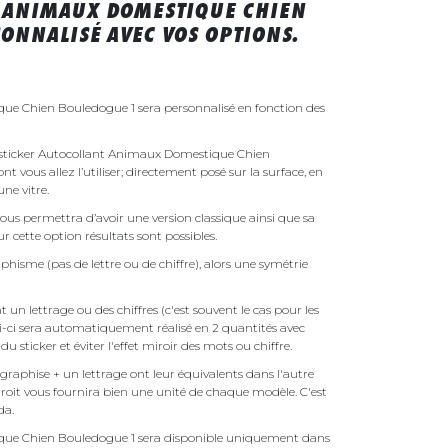
 ANIMAUX DOMESTIQUE CHIEN
ONNALISÉ AVEC VOS OPTIONS.
ue Chien Bouledogue 1 sera personnalisé en fonction des
re sticker Autocollant Animaux Domestique Chien
 vous allez l’utiliser; directement posé sur la surface, en
ne vitre.
ous permettra d’avoir une version classique ainsi que sa
r cette option résultats sont possibles.
phisme (pas de lettre ou de chiffre), alors une symétrie
un lettrage ou des chiffres (c'est souvent le cas pour les
i-ci sera automatiquement réalisé en 2 quantités avec
é du sticker et éviter l'effet miroir des mots ou chiffre.
raphise + un lettrage ont leur équivalents dans l'autre
droit vous fournira bien une unité de chaque modèle. C'est
nda.
que Chien Bouledogue 1 sera disponible uniquement dans