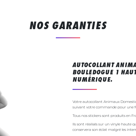
NOS GARANTIES
AUTOCOLLANT ANIM
BOULEDOGUE 1 HAUT
NUMÉRIQUE.
Votre autocollant Animaux Domestiq
suivant votre commande pour une fo
Tous nos stickers sont produits en F
Ils sont réalisés sur un vinyle haute q
conservera son éclat malgré les inte