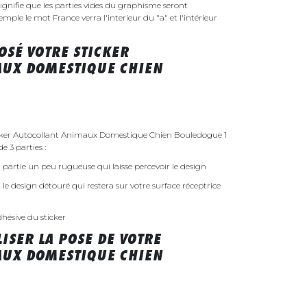
gnifie que les parties vides du graphisme seront
xemple le mot France verra l'interieur du "a" et l'intérieur
SÉ VOTRE STICKER
AUX DOMESTIQUE CHIEN
ker Autocollant Animaux Domestique Chien Bouledogue 1
e 3 parties :
 la partie un peu rugueuse qui laisse percevoir le design
st le design détouré qui restera sur votre surface réceptrice
dhésive du sticker
ISER LA POSE DE VOTRE
AUX DOMESTIQUE CHIEN