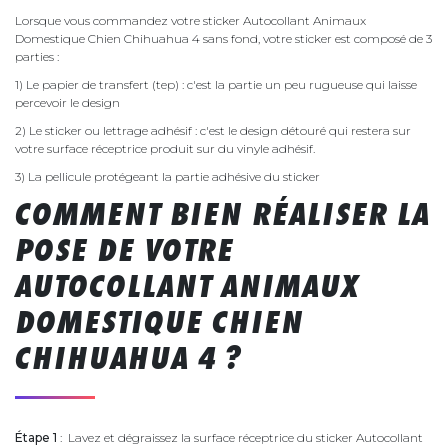
Lorsque vous commandez votre sticker Autocollant Animaux
Domestique Chien Chihuahua 4 sans fond, votre sticker est composé de 3
parties :
1) Le papier de transfert (tep) : c'est la partie un peu rugueuse qui laisse
percevoir le design
2) Le sticker ou lettrage adhésif : c'est le design détouré qui restera sur
votre surface réceptrice produit sur du vinyle adhésif.
3) La pellicule protégeant la partie adhésive du sticker
COMMENT BIEN RÉALISER LA
POSE DE VOTRE
AUTOCOLLANT ANIMAUX
DOMESTIQUE CHIEN
CHIHUAHUA 4 ?
Étape 1
: Lavez et dégraissez la surface réceptrice du sticker Autocollant