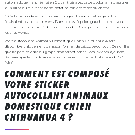
automatiquement réalisé en 2 quantités avec cette option afin d'assurer
la lisibilité du sticker et éviter l'effet miroir des mots ou chiffre.
3) Certains modèles comprenant un graphise + un lettrage ont leur
équivalents dans l'autre sens. Dans ce cas, l'option gauche + droit vous
fournira bien une unité de chaque modèle. C'est par exemple le cas pour
les ailes Honda.
Votre autocollant Animaux Domestique Chien Chihuahua 4 sera
disponible uniquement dans son format de découpe contour. Ce signifie
que les parties vides du graphisme seront échenillées (évidées, ajourées).
Par exemple le mot France verra l'interieur du "a" et l'intérieur du "e"
évidé.
COMMENT EST COMPOSÉ
VOTRE STICKER
AUTOCOLLANT ANIMAUX
DOMESTIQUE CHIEN
CHIHUAHUA 4 ?