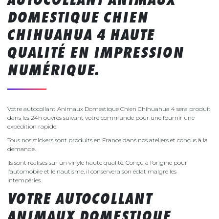
DOMESTIQUE CHIEN
CHIHUAHUA 4 HAUTE
QUALITÉ EN IMPRESSION
NUMÉRIQUE.
Votre autocollant Animaux Domestique Chien Chihuahua 4 sera produit
dans les 24h ouvrés suivant votre commande pour une fournir une
expédition rapide.
Tous nos stickers sont produits en France dans nos ateliers et conçus à la
demande.
Ils sont réalisés sur un vinyle haute qualité. Conçu à l’origine pour
l’automobile et le nautisme, il conservera son éclat malgré les
intempéries.
VOTRE AUTOCOLLANT
ANIMAUX DOMESTIQUE