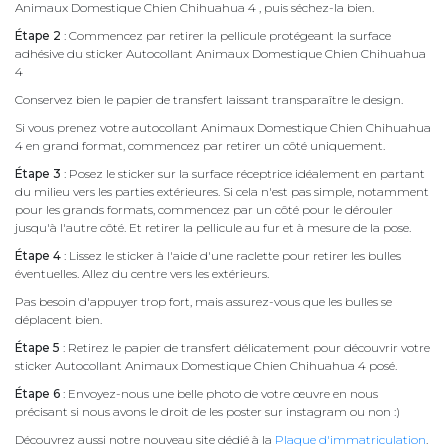
Animaux Domestique Chien Chihuahua 4 , puis séchez-la bien.
Étape 2
: Commencez par retirer la pellicule protégeant la surface
adhésive du sticker Autocollant Animaux Domestique Chien Chihuahua
4
Conservez bien le papier de transfert laissant transparaître le design.
Si vous prenez votre autocollant Animaux Domestique Chien Chihuahua
4 en grand format, commencez par retirer un côté uniquement.
Étape 3
: Posez le sticker sur la surface réceptrice idéalement en partant
du milieu vers les parties extérieures. Si cela n'est pas simple, notamment
pour les grands formats, commencez par un côté pour le dérouler
jusqu'à l'autre côté. Et retirer la pellicule au fur et à mesure de la pose.
Étape 4
: Lissez le sticker à l'aide d'une raclette pour retirer les bulles
éventuelles. Allez du centre vers les extérieurs.
Pas besoin d'appuyer trop fort, mais assurez-vous que les bulles se
déplacent bien.
Étape 5
: Retirez le papier de transfert délicatement pour découvrir votre
sticker Autocollant Animaux Domestique Chien Chihuahua 4 posé.
Étape 6
: Envoyez-nous une belle photo de votre œuvre en nous
précisant si nous avons le droit de les poster sur instagram ou non :)
Découvrez aussi notre nouveau site dédié à la
Plaque d'immatriculation
.