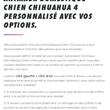
CHIEN CHIHUAHUA 4
PERSONNALISÉ AVEC VOS
OPTIONS.
Votre autocollant Animaux Domestique Chien Chihuahua 4 sera
personnalisé en fonction des options que vous choisissez.
Vous pouvez définir la taille de votre sticker Autocollant Animaux
Domestique Chien Chihuahua 4 ainsi que la manière dont vous allez
l’utiliser; directement posé sur la surface, en pochoir ou encore à mettre
derrière une vitre.
L’option
côté gauche + côté droit
vous permettra d’avoir une version
classique ainsi que sa symétrie (horizontale). Attention, pour cette option
résultats sont possibles.
1) Si le sticker est uniquement un graphisme (pas de lettre ou de chiffre),
alors une symétrie horizontale sera réalisée.
2) Si sticker comporte principalement un lettrage ou des chiffres (c'est
souvent le cas pour les logos de marques par exemple), celui-ci sera