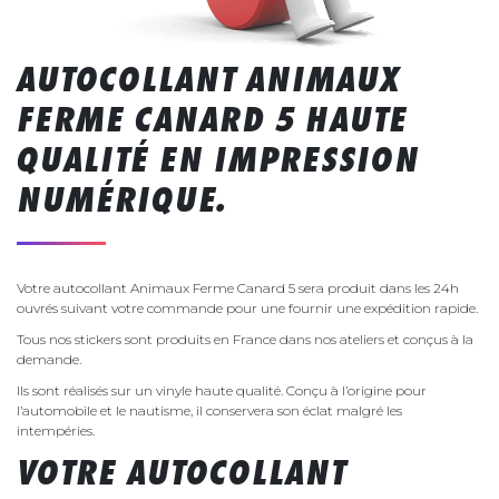
AUTOCOLLANT ANIMAUX
FERME CANARD 5 HAUTE
QUALITÉ EN IMPRESSION
NUMÉRIQUE.
Votre autocollant Animaux Ferme Canard 5 sera produit dans les 24h
ouvrés suivant votre commande pour une fournir une expédition rapide.
Tous nos stickers sont produits en France dans nos ateliers et conçus à la
demande.
Ils sont réalisés sur un vinyle haute qualité. Conçu à l’origine pour
l’automobile et le nautisme, il conservera son éclat malgré les
intempéries.
VOTRE AUTOCOLLANT