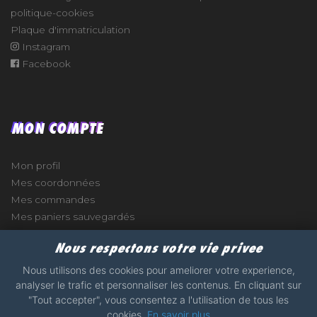
politique-cookies
Plaque d'immatriculation
Instagram
Facebook
MON COMPTE
Mon profil
Mes coordonnées
Mes commandes
Mes paniers sauvegardés
Nous respectons votre vie privee
Nous utilisons des cookies pour ameliorer votre experience,
analyser le trafic et personnaliser les contenus. En cliquant sur
e
"Tout accepter", vous consentez a l'utilisation de tous les
cookies.
En savoir plus
2017 - 2026 - STICKERS-GARAGE.COM - MADE WITH