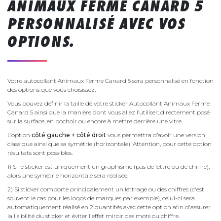
ANIMAUX FERME CANARD 5
PERSONNALISÉ AVEC VOS
OPTIONS.
Votre autocollant Animaux Ferme Canard 5 sera personnalisé en fonction
des options que vous choisissez.
Vous pouvez définir la taille de votre sticker Autocollant Animaux Ferme
Canard 5 ainsi que la manière dont vous allez l’utiliser; directement posé
sur la surface, en pochoir ou encore à mettre derrière une vitre.
L’option
côté gauche + côté droit
vous permettra d’avoir une version
classique ainsi que sa symétrie (horizontale). Attention, pour cette option
résultats sont possibles.
1) Si le sticker est uniquement un graphisme (pas de lettre ou de chiffre),
alors une symétrie horizontale sera réalisée.
2) Si sticker comporte principalement un lettrage ou des chiffres (c'est
souvent le cas pour les logos de marques par exemple), celui-ci sera
automatiquement réalisé en 2 quantités avec cette option afin d'assurer
la lisibilité du sticker et éviter l'effet miroir des mots ou chiffre.