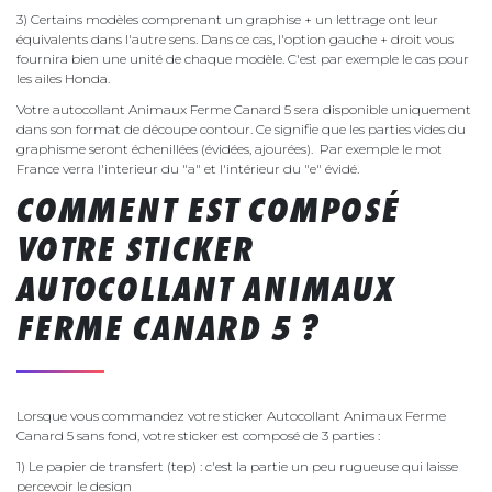
3) Certains modèles comprenant un graphise + un lettrage ont leur
équivalents dans l'autre sens. Dans ce cas, l'option gauche + droit vous
fournira bien une unité de chaque modèle. C'est par exemple le cas pour
les ailes Honda.
Votre autocollant Animaux Ferme Canard 5 sera disponible uniquement
dans son format de découpe contour. Ce signifie que les parties vides du
graphisme seront échenillées (évidées, ajourées). Par exemple le mot
France verra l'interieur du "a" et l'intérieur du "e" évidé.
COMMENT EST COMPOSÉ
VOTRE STICKER
AUTOCOLLANT ANIMAUX
FERME CANARD 5 ?
Lorsque vous commandez votre sticker Autocollant Animaux Ferme
Canard 5 sans fond, votre sticker est composé de 3 parties :
1) Le papier de transfert (tep) : c'est la partie un peu rugueuse qui laisse
percevoir le design