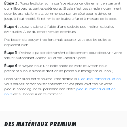
Étape 3
: Posez le sticker sur la surface réceptrice idéalement en partant
du milieu vers les parties extérieures. Si cela n'est pas simple, notamment
pour les grands formats, commencez par un côté pour le dérouler
jusqu'à l'autre côté. Et retirer la pellicule au fur et à mesure de la pose.
Étape 4
: Lissez le sticker à l'aide d'une raclette pour retirer les bulles
éventuelles. Allez du centre vers les extérieurs.
Pas besoin d'appuyer trop fort, mais assurez-vous que les bulles se
déplacent bien.
Étape 5
: Retirez le papier de transfert délicatement pour découvrir votre
sticker Autocollant Animaux Ferme Canard 5 posé.
Étape 6
: Envoyez-nous une belle photo de votre œuvre en nous
précisant si nous avons le droit de les poster sur instagram ou non :)
Découvrez aussi notre nouveau site dédié à la
Plaque d'immatriculation
.
Vous pouvez personnaliser entièrement vos plaques et trouvé votre
plaque homologuée ou personnalisée. Notre
plaque immatriculation
noire
est à l'honneur en ce moment.
DES MATÉRIAUX PREMIUM