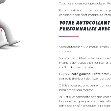
Tous nos stickers sont produits en F
Ils sont réalisés sur un vinyle haute q
conservera son éclat malgré les inte
VOTRE AUTOCOLLANT
PERSONNALISÉ AVEC 
Votre autocollant Animaux Ferme Pou
choisissez.
Vous pouvez définir la taille de votr
manière dont vous allez l’utiliser; d
mettre derrière une vitre.
L’option
côté gauche + côté droit
v
symétrie (horizontale). Attention, pou
1) Si le sticker est uniquement un gra
horizontale sera réalisée.
2) Si sticker comporte principalement 
logos de marques par exemple), celu
cette option afin d'assurer la lisibilit