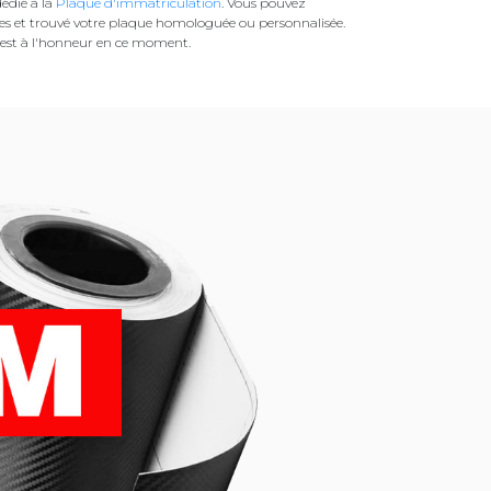
édié à la
Plaque d'immatriculation
. Vous pouvez
es et trouvé votre plaque homologuée ou personnalisée.
est à l'honneur en ce moment.