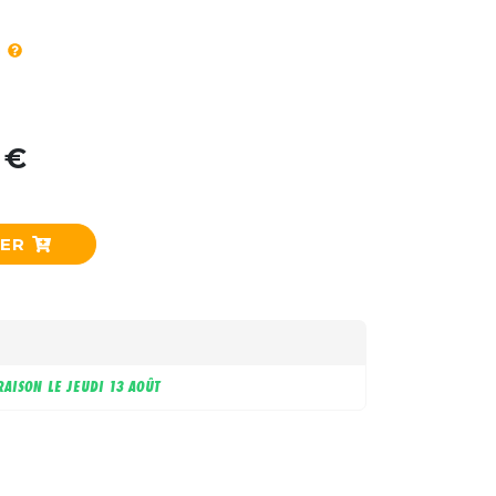
 €
IER
RAISON LE
JEUDI 13 AOÛT