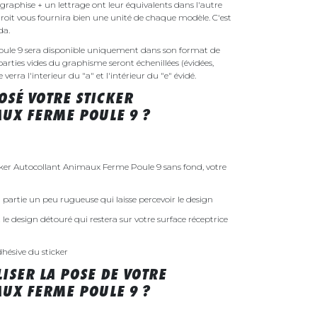
raphise + un lettrage ont leur équivalents dans l'autre
droit vous fournira bien une unité de chaque modèle. C'est
nda.
ule 9 sera disponible uniquement dans son format de
parties vides du graphisme seront échenillées (évidées,
erra l'interieur du "a" et l'intérieur du "e" évidé.
SÉ VOTRE STICKER
UX FERME POULE 9 ?
er Autocollant Animaux Ferme Poule 9 sans fond, votre
 la partie un peu rugueuse qui laisse percevoir le design
st le design détouré qui restera sur votre surface réceptrice
dhésive du sticker
ISER LA POSE DE VOTRE
UX FERME POULE 9 ?