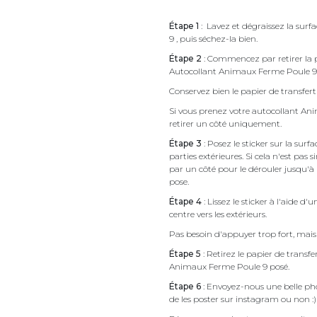
Étape 1
: Lavez et dégraissez la sur
9 , puis séchez-la bien.
Étape 2
: Commencez par retirer la p
Autocollant Animaux Ferme Poule 9
Conservez bien le papier de transfert 
Si vous prenez votre autocollant 
retirer un côté uniquement.
Étape 3
: Posez le sticker sur la sur
parties extérieures. Si cela n'est 
par un côté pour le dérouler jusqu'à l'
pose.
Étape 4
: Lissez le sticker à l'aide d'
centre vers les extérieurs.
Pas besoin d'appuyer trop fort, mais 
Étape 5
: Retirez le papier de transf
Animaux Ferme Poule 9 posé.
Étape 6
: Envoyez-nous une belle pho
de les poster sur instagram ou non :)