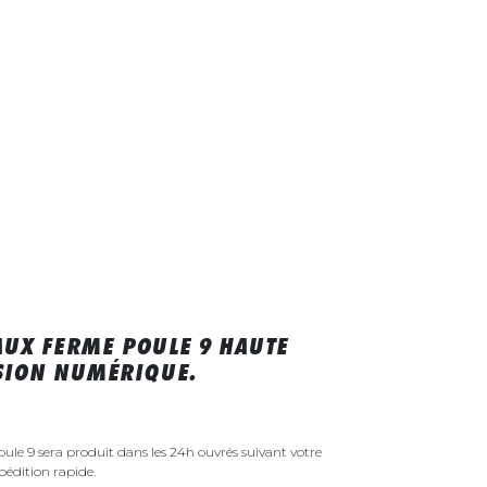
UX FERME POULE 9 HAUTE
SSION NUMÉRIQUE.
le 9 sera produit dans les 24h ouvrés suivant votre
édition rapide.