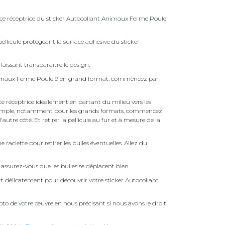
face réceptrice du sticker Autocollant Animaux Ferme Poule
ellicule protégeant la surface adhésive du sticker
laissant transparaître le design.
Animaux Ferme Poule 9 en grand format, commencez par
face réceptrice idéalement en partant du milieu vers les
pas simple, notamment pour les grands formats, commencez
autre côté. Et retirer la pellicule au fur et à mesure de la
une raclette pour retirer les bulles éventuelles. Allez du
assurez-vous que les bulles se déplacent bien.
ert délicatement pour découvrir votre sticker Autocollant
to de votre œuvre en nous précisant si nous avons le droit