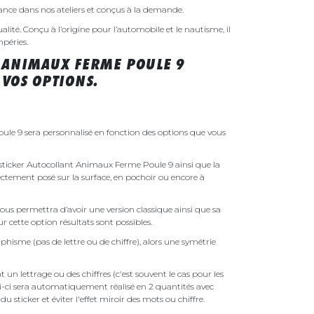
rance dans nos ateliers et conçus à la demande.
ualité. Conçu à l’origine pour l’automobile et le nautisme, il
mpéries.
 ANIMAUX FERME POULE 9
VOS OPTIONS.
le 9 sera personnalisé en fonction des options que vous
e sticker Autocollant Animaux Ferme Poule 9 ainsi que la
irectement posé sur la surface, en pochoir ou encore à
ous permettra d’avoir une version classique ainsi que sa
r cette option résultats sont possibles.
phisme (pas de lettre ou de chiffre), alors une symétrie
un lettrage ou des chiffres (c'est souvent le cas pour les
i-ci sera automatiquement réalisé en 2 quantités avec
é du sticker et éviter l'effet miroir des mots ou chiffre.