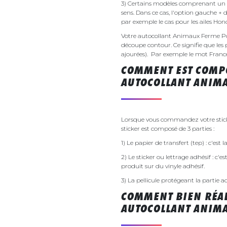
3) Certains modèles comprenant un g
sens. Dans ce cas, l'option gauche + 
par exemple le cas pour les ailes Ho
Votre autocollant Animaux Ferme Po
découpe contour. Ce signifie que les 
ajourées). Par exemple le mot France v
COMMENT EST COMPO
AUTOCOLLANT ANIMA
Lorsque vous commandez votre stick
sticker est composé de 3 parties :
1) Le papier de transfert (tep) : c'est
2) Le sticker ou lettrage adhésif : c'e
produit sur du vinyle adhésif.
3) La pellicule protégeant la partie a
COMMENT BIEN RÉAL
AUTOCOLLANT ANIMA