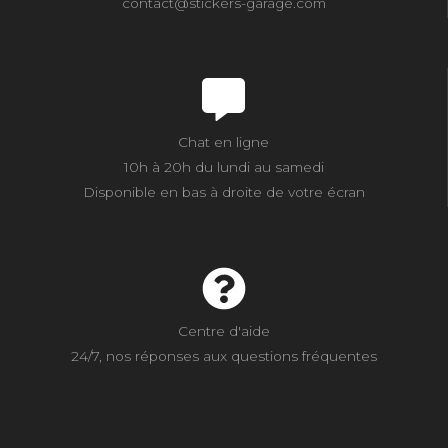
contact@stickers-garage.com
Chat en ligne
10h à 20h du lundi au samedi
Disponible en bas à droite de votre écran
Centre d'aide
24/7, nos réponses aux questions fréquentes