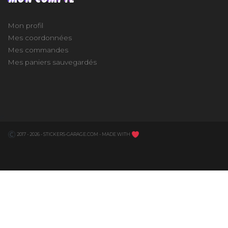
Mon profil
Mes coordonnées
Mes commandes
Mes paniers sauvegardés
e
2017 - 2026 - STICKERS-GARAGE.COM - MADE WITH