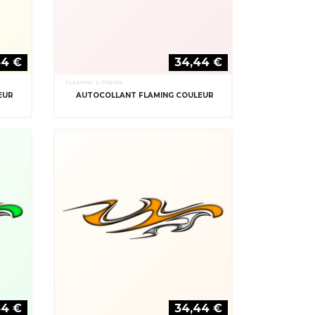
44 €
34,44 €
FLAMING X-TREME
EUR
AUTOCOLLANT FLAMING COULEUR
44 €
34,44 €