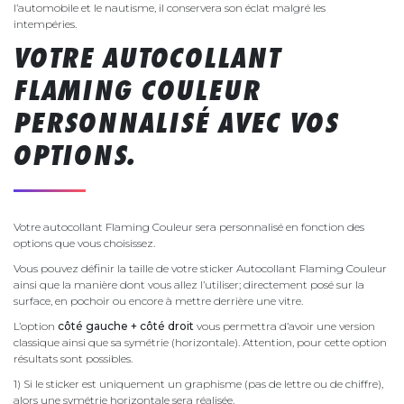
l’automobile et le nautisme, il conservera son éclat malgré les
intempéries.
VOTRE AUTOCOLLANT
FLAMING COULEUR
PERSONNALISÉ AVEC VOS
OPTIONS.
Votre autocollant Flaming Couleur sera personnalisé en fonction des
options que vous choisissez.
Vous pouvez définir la taille de votre sticker Autocollant Flaming Couleur
ainsi que la manière dont vous allez l’utiliser; directement posé sur la
surface, en pochoir ou encore à mettre derrière une vitre.
L’option
côté gauche + côté droit
vous permettra d’avoir une version
classique ainsi que sa symétrie (horizontale). Attention, pour cette option
résultats sont possibles.
1) Si le sticker est uniquement un graphisme (pas de lettre ou de chiffre),
alors une symétrie horizontale sera réalisée.