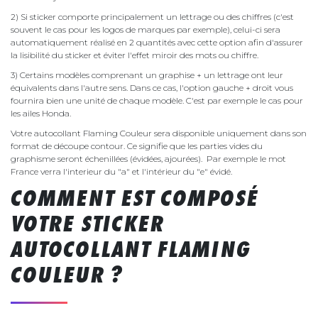
2) Si sticker comporte principalement un lettrage ou des chiffres (c'est
souvent le cas pour les logos de marques par exemple), celui-ci sera
automatiquement réalisé en 2 quantités avec cette option afin d'assurer
la lisibilité du sticker et éviter l'effet miroir des mots ou chiffre.
3) Certains modèles comprenant un graphise + un lettrage ont leur
équivalents dans l'autre sens. Dans ce cas, l'option gauche + droit vous
fournira bien une unité de chaque modèle. C'est par exemple le cas pour
les ailes Honda.
Votre autocollant Flaming Couleur sera disponible uniquement dans son
format de découpe contour. Ce signifie que les parties vides du
graphisme seront échenillées (évidées, ajourées). Par exemple le mot
France verra l'interieur du "a" et l'intérieur du "e" évidé.
COMMENT EST COMPOSÉ
VOTRE STICKER
AUTOCOLLANT FLAMING
COULEUR ?