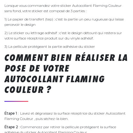
Lorsque vous commandez votre sticker Autocollant Flaming Couleur
sans fond, votre sticker est composé de 3 parties :
1) Le papier de transfert (tep) : c'est la partie un peu rugueuse qui laisse
percevoir le design
2) Le sticker ou lettrage adhésif : c'est le design détouré qui restera sur
votre surface réceptrice produit sur du vinyle adhésif.
3) La pellicule protégeant la partie adhésive du sticker
COMMENT BIEN RÉALISER LA
POSE DE VOTRE
AUTOCOLLANT FLAMING
COULEUR ?
Étape 1
: Lavez et dégraissez la surface réceptrice du sticker Autocollant
Flaming Couleur , puis séchez-la bien.
Étape 2
: Commencez par retirer la pellicule protégeant la surface
adhésive du sticker Autocollant Flaming Couleur