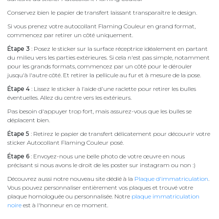
Conservez bien le papier de transfert laissant transparaître le design.
Si vous prenez votre autocollant Flaming Couleur en grand format,
commencez par retirer un côté uniquement.
Étape 3
: Posez le sticker sur la surface réceptrice idéalement en partant
du milieu vers les parties extérieures. Si cela n'est pas simple, notamment
pour les grands formats, commencez par un côté pour le dérouler
jusqu'à l'autre côté. Et retirer la pellicule au fur et à mesure de la pose.
Étape 4
: Lissez le sticker à l'aide d'une raclette pour retirer les bulles
éventuelles. Allez du centre vers les extérieurs.
Pas besoin d'appuyer trop fort, mais assurez-vous que les bulles se
déplacent bien.
Étape 5
: Retirez le papier de transfert délicatement pour découvrir votre
sticker Autocollant Flaming Couleur posé.
Étape 6
: Envoyez-nous une belle photo de votre œuvre en nous
précisant si nous avons le droit de les poster sur instagram ou non :)
Découvrez aussi notre nouveau site dédié à la
Plaque d'immatriculation
.
Vous pouvez personnaliser entièrement vos plaques et trouvé votre
plaque homologuée ou personnalisée. Notre
plaque immatriculation
noire
est à l'honneur en ce moment.