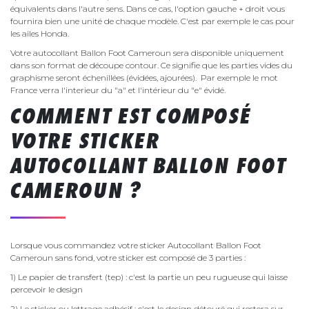
équivalents dans l'autre sens. Dans ce cas, l'option gauche + droit vous
fournira bien une unité de chaque modèle. C'est par exemple le cas pour
les ailes Honda.
Votre autocollant Ballon Foot Cameroun sera disponible uniquement
dans son format de découpe contour. Ce signifie que les parties vides du
graphisme seront échenillées (évidées, ajourées). Par exemple le mot
France verra l'interieur du "a" et l'intérieur du "e" évidé.
COMMENT EST COMPOSÉ
VOTRE STICKER
AUTOCOLLANT BALLON FOOT
CAMEROUN ?
Lorsque vous commandez votre sticker Autocollant Ballon Foot
Cameroun sans fond, votre sticker est composé de 3 parties :
1) Le papier de transfert (tep) : c'est la partie un peu rugueuse qui laisse
percevoir le design
2) Le sticker ou lettrage adhésif : c'est le design détouré qui restera sur