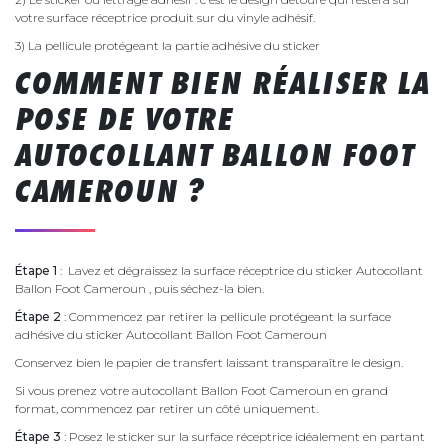
votre surface réceptrice produit sur du vinyle adhésif.
3) La pellicule protégeant la partie adhésive du sticker
COMMENT BIEN RÉALISER LA
POSE DE VOTRE
AUTOCOLLANT BALLON FOOT
CAMEROUN ?
Étape 1
: Lavez et dégraissez la surface réceptrice du sticker Autocollant
Ballon Foot Cameroun , puis séchez-la bien.
Étape 2
: Commencez par retirer la pellicule protégeant la surface
adhésive du sticker Autocollant Ballon Foot Cameroun
Conservez bien le papier de transfert laissant transparaître le design.
Si vous prenez votre autocollant Ballon Foot Cameroun en grand
format, commencez par retirer un côté uniquement.
Étape 3
: Posez le sticker sur la surface réceptrice idéalement en partant