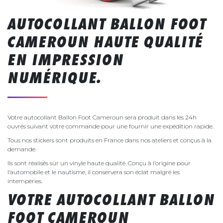
AUTOCOLLANT BALLON FOOT
CAMEROUN HAUTE QUALITÉ
EN IMPRESSION
NUMÉRIQUE.
Votre autocollant Ballon Foot Cameroun sera produit dans les 24h
ouvrés suivant votre commande pour une fournir une expédition rapide.
Tous nos stickers sont produits en France dans nos ateliers et conçus à la
demande.
Ils sont réalisés sur un vinyle haute qualité. Conçu à l’origine pour
l’automobile et le nautisme, il conservera son éclat malgré les
intempéries.
VOTRE AUTOCOLLANT BALLON
FOOT CAMEROUN