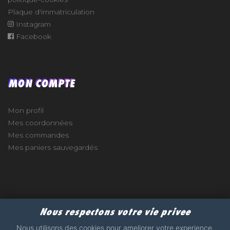
Plaque d'immatriculation
Instagram
Facebook
MON COMPTE
Mon profil
Mes coordonnées
Mes commandes
Mes paniers sauvegardés
e
Nous respectons votre vie privee
2017 - 2026 - STICKERS-GARAGE.COM - MADE WITH
Nous utilisons des cookies pour ameliorer votre experience,