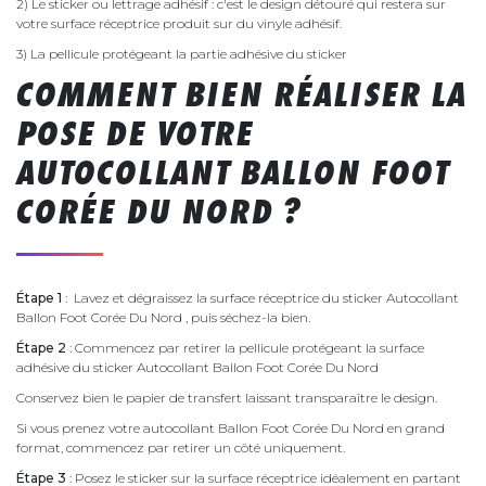
2) Le sticker ou lettrage adhésif : c'est le design détouré qui restera sur
votre surface réceptrice produit sur du vinyle adhésif.
3) La pellicule protégeant la partie adhésive du sticker
COMMENT BIEN RÉALISER LA
POSE DE VOTRE
AUTOCOLLANT BALLON FOOT
CORÉE DU NORD ?
Étape 1
: Lavez et dégraissez la surface réceptrice du sticker Autocollant
Ballon Foot Corée Du Nord , puis séchez-la bien.
Étape 2
: Commencez par retirer la pellicule protégeant la surface
adhésive du sticker Autocollant Ballon Foot Corée Du Nord
Conservez bien le papier de transfert laissant transparaître le design.
Si vous prenez votre autocollant Ballon Foot Corée Du Nord en grand
format, commencez par retirer un côté uniquement.
Étape 3
: Posez le sticker sur la surface réceptrice idéalement en partant