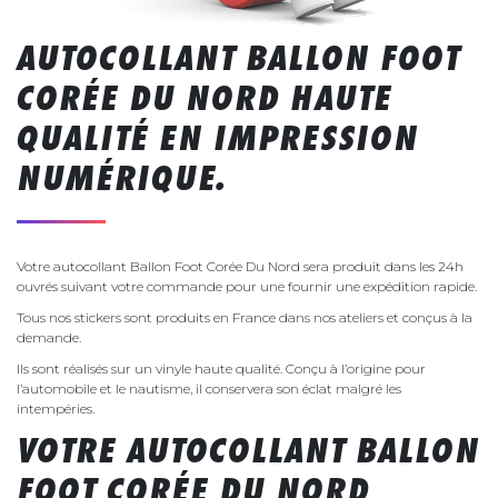
AUTOCOLLANT BALLON FOOT
CORÉE DU NORD HAUTE
QUALITÉ EN IMPRESSION
NUMÉRIQUE.
Votre autocollant Ballon Foot Corée Du Nord sera produit dans les 24h
ouvrés suivant votre commande pour une fournir une expédition rapide.
Tous nos stickers sont produits en France dans nos ateliers et conçus à la
demande.
Ils sont réalisés sur un vinyle haute qualité. Conçu à l’origine pour
l’automobile et le nautisme, il conservera son éclat malgré les
intempéries.
VOTRE AUTOCOLLANT BALLON
FOOT CORÉE DU NORD