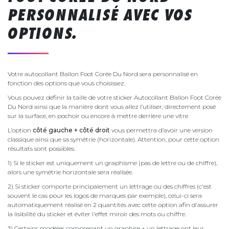
PERSONNALISÉ AVEC VOS
OPTIONS.
Votre autocollant Ballon Foot Corée Du Nord sera personnalisé en
fonction des options que vous choisissez.
Vous pouvez définir la taille de votre sticker Autocollant Ballon Foot Corée
Du Nord ainsi que la manière dont vous allez l’utiliser; directement posé
sur la surface, en pochoir ou encore à mettre derrière une vitre.
L’option
côté gauche + côté droit
vous permettra d’avoir une version
classique ainsi que sa symétrie (horizontale). Attention, pour cette option
résultats sont possibles.
1) Si le sticker est uniquement un graphisme (pas de lettre ou de chiffre),
alors une symétrie horizontale sera réalisée.
2) Si sticker comporte principalement un lettrage ou des chiffres (c'est
souvent le cas pour les logos de marques par exemple), celui-ci sera
automatiquement réalisé en 2 quantités avec cette option afin d'assurer
la lisibilité du sticker et éviter l'effet miroir des mots ou chiffre.
3) Certains modèles comprenant un graphise + un lettrage ont leur