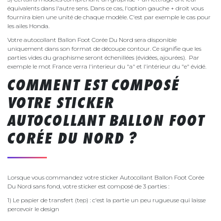
équivalents dans l'autre sens. Dans ce cas, l'option gauche + droit vous
fournira bien une unité de chaque modèle. C'est par exemple le cas pour
les ailes Honda.
Votre autocollant Ballon Foot Corée Du Nord sera disponible
uniquement dans son format de découpe contour. Ce signifie que les
parties vides du graphisme seront échenillées (évidées, ajourées). Par
exemple le mot France verra l'interieur du "a" et l'intérieur du "e" évidé.
COMMENT EST COMPOSÉ
VOTRE STICKER
AUTOCOLLANT BALLON FOOT
CORÉE DU NORD ?
Lorsque vous commandez votre sticker Autocollant Ballon Foot Corée
Du Nord sans fond, votre sticker est composé de 3 parties :
1) Le papier de transfert (tep) : c'est la partie un peu rugueuse qui laisse
percevoir le design