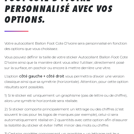
PERSONNALISÉ AVEC VOS
OPTIONS.
Votre autocollant Ballon Foot Cote D'ivoire sera personnalisé en fonction
des options que vous choisissez.
Vous pouvez définir la taille de votre sticker Autocollant Ballon Foot Cote
D'ivoire ainsi que la manière dont vous allez l’utiliser; directement posé
sur la surface, en pochoir ou encore à mettre derrière une vitre.
L’option
côté gauche + côté droit
vous permettra d’avoir une version
classique ainsi que sa symétrie (horizontale). Attention, pour cette option
résultats sont possibles.
1) Si le sticker est uniquement un graphisme (pas de lettre ou de chiffre),
alors une symétrie horizontale sera réalisée.
2) Si sticker comporte principalement un lettrage ou des chiffres (c'est
souvent le cas pour les logos de marques par exemple), celui-ci sera
automatiquement réalisé en 2 quantités avec cette option afin d'assurer
la lisibilité du sticker et éviter l'effet miroir des mots ou chiffre.
3) Certains modèles comprenant un graphise + un lettrage ont leur