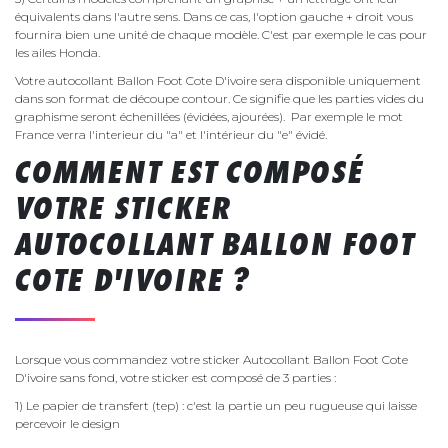
équivalents dans l'autre sens. Dans ce cas, l'option gauche + droit vous
fournira bien une unité de chaque modèle. C'est par exemple le cas pour
les ailes Honda.
Votre autocollant Ballon Foot Cote D'ivoire sera disponible uniquement
dans son format de découpe contour. Ce signifie que les parties vides du
graphisme seront échenillées (évidées, ajourées). Par exemple le mot
France verra l'interieur du "a" et l'intérieur du "e" évidé.
COMMENT EST COMPOSÉ
VOTRE STICKER
AUTOCOLLANT BALLON FOOT
COTE D'IVOIRE ?
Lorsque vous commandez votre sticker Autocollant Ballon Foot Cote
D'ivoire sans fond, votre sticker est composé de 3 parties :
1) Le papier de transfert (tep) : c'est la partie un peu rugueuse qui laisse
percevoir le design