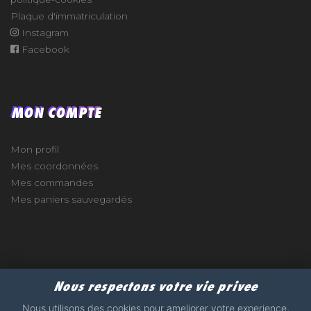
Plaque d'immatriculation
Instagram
Facebook
MON COMPTE
Mon profil
Mes coordonnées
Mes commandes
Mes paniers sauvegardés
e
Nous respectons votre vie privee
2017 - 2026 - STICKERS-GARAGE.COM - MADE WITH
Nous utilisons des cookies pour ameliorer votre experience,