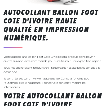
AUTOCOLLANT BALLON FOOT
COTE D'IVOIRE HAUTE
QUALITÉ EN IMPRESSION
NUMÉRIQUE.
Votre autocollant Ballon Foot Cote D'ivoire sera produit dans les 24h
ouvrés suivant votre commande pour une fournir une expédition rapide.
Tous nos stickers sont produits en France dans nos ateliers et conçus à la
demande.
Ils sont réalisés sur un vinyle haute qualité. Conçu à l’origine pour
l’automobile et le nautisme, il conservera son éclat malgré les
intempéries.
VOTRE AUTOCOLLANT BALLON
FOOT COTE D'IVOIRE