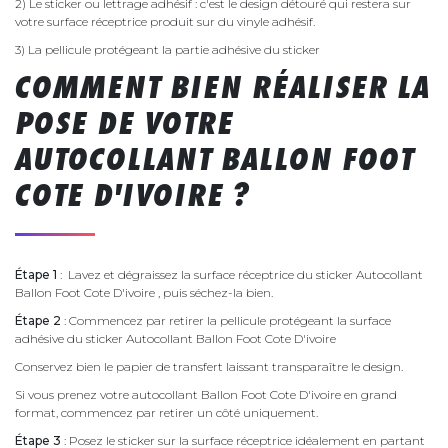
2) Le sticker ou lettrage adhésif : c'est le design détouré qui restera sur
votre surface réceptrice produit sur du vinyle adhésif.
3) La pellicule protégeant la partie adhésive du sticker
COMMENT BIEN RÉALISER LA
POSE DE VOTRE
AUTOCOLLANT BALLON FOOT
COTE D'IVOIRE ?
Étape 1
: Lavez et dégraissez la surface réceptrice du sticker Autocollant
Ballon Foot Cote D'ivoire , puis séchez-la bien.
Étape 2
: Commencez par retirer la pellicule protégeant la surface
adhésive du sticker Autocollant Ballon Foot Cote D'ivoire
Conservez bien le papier de transfert laissant transparaître le design.
Si vous prenez votre autocollant Ballon Foot Cote D'ivoire en grand
format, commencez par retirer un côté uniquement.
Étape 3
: Posez le sticker sur la surface réceptrice idéalement en partant