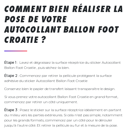
COMMENT BIEN RÉALISER LA
POSE DE VOTRE
AUTOCOLLANT BALLON FOOT
CROATIE ?
Étape 1
: Lavez et dégraissez la surface réceptrice du sticker Autocollant
Ballon Foot Croatie , puis séchez-la bien.
Étape 2
: Commencez par retirer la pellicule protégeant la surface
adhésive du sticker Autocollant Ballon Foot Croatie
Conservez bien le papier de transfert laissant transparaître le design.
Si vous prenez votre autocollant Ballon Foot Croatie en grand format,
commencez par retirer un côté uniquement.
Étape 3
: Posez le sticker sur la surface réceptrice idéalement en partant
du milieu vers les parties extérieures. Si cela n'est pas simple, notamment
pour les grands formats, commencez par un côté pour le dérouler
jusqu'à l'autre côté. Et retirer la pellicule au fur et à mesure de la pose.