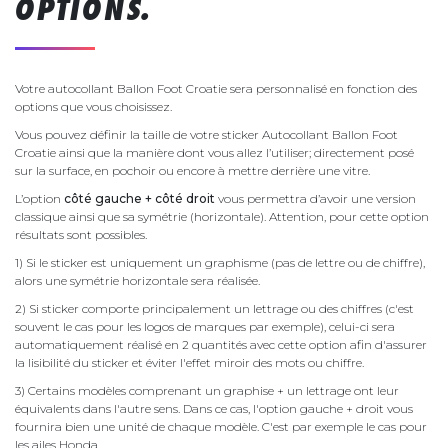
OPTIONS.
Votre autocollant Ballon Foot Croatie sera personnalisé en fonction des
options que vous choisissez.
Vous pouvez définir la taille de votre sticker Autocollant Ballon Foot
Croatie ainsi que la manière dont vous allez l’utiliser; directement posé
sur la surface, en pochoir ou encore à mettre derrière une vitre.
L’option
côté gauche + côté droit
vous permettra d’avoir une version
classique ainsi que sa symétrie (horizontale). Attention, pour cette option
résultats sont possibles.
1) Si le sticker est uniquement un graphisme (pas de lettre ou de chiffre),
alors une symétrie horizontale sera réalisée.
2) Si sticker comporte principalement un lettrage ou des chiffres (c'est
souvent le cas pour les logos de marques par exemple), celui-ci sera
automatiquement réalisé en 2 quantités avec cette option afin d'assurer
la lisibilité du sticker et éviter l'effet miroir des mots ou chiffre.
3) Certains modèles comprenant un graphise + un lettrage ont leur
équivalents dans l'autre sens. Dans ce cas, l'option gauche + droit vous
fournira bien une unité de chaque modèle. C'est par exemple le cas pour
les ailes Honda.