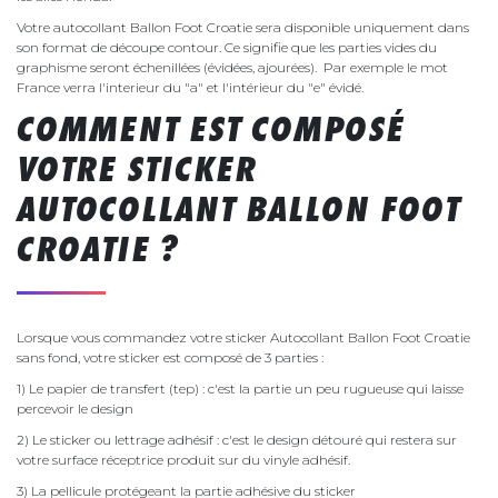
Votre autocollant Ballon Foot Croatie sera disponible uniquement dans
son format de découpe contour. Ce signifie que les parties vides du
graphisme seront échenillées (évidées, ajourées). Par exemple le mot
France verra l'interieur du "a" et l'intérieur du "e" évidé.
COMMENT EST COMPOSÉ
VOTRE STICKER
AUTOCOLLANT BALLON FOOT
CROATIE ?
Lorsque vous commandez votre sticker Autocollant Ballon Foot Croatie
sans fond, votre sticker est composé de 3 parties :
1) Le papier de transfert (tep) : c'est la partie un peu rugueuse qui laisse
percevoir le design
2) Le sticker ou lettrage adhésif : c'est le design détouré qui restera sur
votre surface réceptrice produit sur du vinyle adhésif.
3) La pellicule protégeant la partie adhésive du sticker