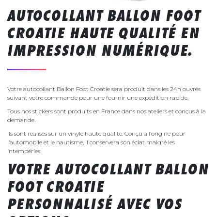
AUTOCOLLANT BALLON FOOT
CROATIE HAUTE QUALITÉ EN
IMPRESSION NUMÉRIQUE.
Votre autocollant Ballon Foot Croatie sera produit dans les 24h ouvrés
suivant votre commande pour une fournir une expédition rapide.
Tous nos stickers sont produits en France dans nos ateliers et conçus à la
demande.
Ils sont réalisés sur un vinyle haute qualité. Conçu à l’origine pour
l’automobile et le nautisme, il conservera son éclat malgré les
intempéries.
VOTRE AUTOCOLLANT BALLON
FOOT CROATIE
PERSONNALISÉ AVEC VOS