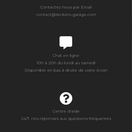
Contactez nous par Email
contact@stickers-garage.com
Chat en ligne
10h à 20h du lundi au samedi
Disponible en bas à droite de votre écran
Centre d'aide
24/7, nos réponses aux questions fréquentes