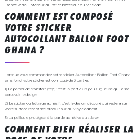
France verra l'interieur du "a" et l'intérieur du "e" évidé.
COMMENT EST COMPOSÉ
VOTRE STICKER
AUTOCOLLANT BALLON FOOT
GHANA ?
Lorsque vous commandez votre sticker Autocollant Ballon Foot Ghana
sans fond, votre sticker est composé de 3 parties :
1) Le papier de transfert (tep) : c'est la partie un peu rugueuse qui laisse
percevoir le design
2) Le sticker ou lettrage adhésif : c'est le design détouré qui restera sur
votre surface réceptrice produit sur du vinyle adhésif.
3) La pellicule protégeant la partie adhésive du sticker
COMMENT BIEN RÉALISER LA