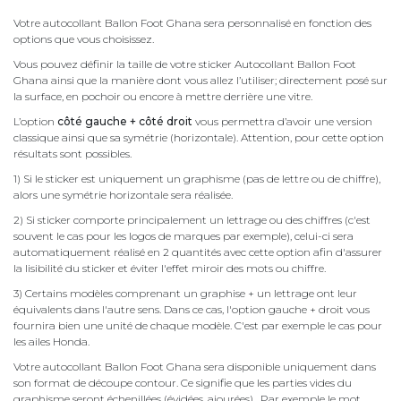
Votre autocollant Ballon Foot Ghana sera personnalisé en fonction des
options que vous choisissez.
Vous pouvez définir la taille de votre sticker Autocollant Ballon Foot
Ghana ainsi que la manière dont vous allez l’utiliser; directement posé sur
la surface, en pochoir ou encore à mettre derrière une vitre.
L’option
côté gauche + côté droit
vous permettra d’avoir une version
classique ainsi que sa symétrie (horizontale). Attention, pour cette option
résultats sont possibles.
1) Si le sticker est uniquement un graphisme (pas de lettre ou de chiffre),
alors une symétrie horizontale sera réalisée.
2) Si sticker comporte principalement un lettrage ou des chiffres (c'est
souvent le cas pour les logos de marques par exemple), celui-ci sera
automatiquement réalisé en 2 quantités avec cette option afin d'assurer
la lisibilité du sticker et éviter l'effet miroir des mots ou chiffre.
3) Certains modèles comprenant un graphise + un lettrage ont leur
équivalents dans l'autre sens. Dans ce cas, l'option gauche + droit vous
fournira bien une unité de chaque modèle. C'est par exemple le cas pour
les ailes Honda.
Votre autocollant Ballon Foot Ghana sera disponible uniquement dans
son format de découpe contour. Ce signifie que les parties vides du
graphisme seront échenillées (évidées, ajourées). Par exemple le mot