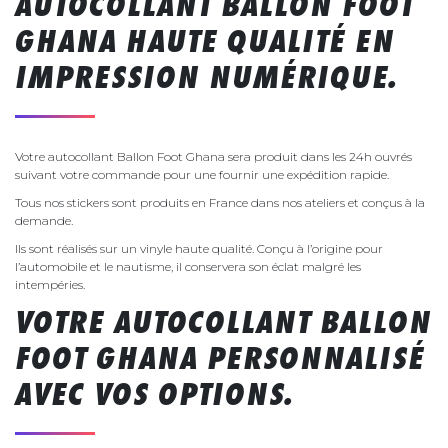
AUTOCOLLANT BALLON FOOT
GHANA HAUTE QUALITÉ EN
IMPRESSION NUMÉRIQUE.
Votre autocollant Ballon Foot Ghana sera produit dans les 24h ouvrés
suivant votre commande pour une fournir une expédition rapide.
Tous nos stickers sont produits en France dans nos ateliers et conçus à la
demande.
Ils sont réalisés sur un vinyle haute qualité. Conçu à l’origine pour
l’automobile et le nautisme, il conservera son éclat malgré les
intempéries.
VOTRE AUTOCOLLANT BALLON
FOOT GHANA PERSONNALISÉ
AVEC VOS OPTIONS.