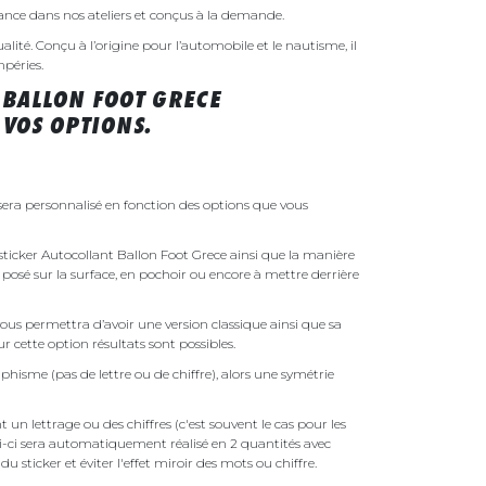
rance dans nos ateliers et conçus à la demande.
ualité. Conçu à l’origine pour l’automobile et le nautisme, il
mpéries.
 BALLON FOOT GRECE
VOS OPTIONS.
sera personnalisé en fonction des options que vous
e sticker Autocollant Ballon Foot Grece ainsi que la manière
t posé sur la surface, en pochoir ou encore à mettre derrière
ous permettra d’avoir une version classique ainsi que sa
r cette option résultats sont possibles.
phisme (pas de lettre ou de chiffre), alors une symétrie
un lettrage ou des chiffres (c'est souvent le cas pour les
i-ci sera automatiquement réalisé en 2 quantités avec
é du sticker et éviter l'effet miroir des mots ou chiffre.