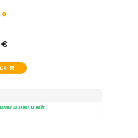
 €
IER
RAISON LE
JEUDI 13 AOÛT