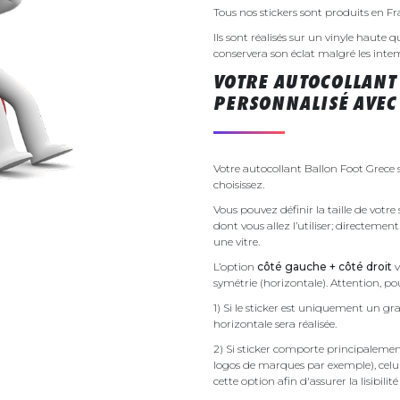
Tous nos stickers sont produits en F
Ils sont réalisés sur un vinyle haute q
conservera son éclat malgré les inte
VOTRE AUTOCOLLANT
PERSONNALISÉ AVEC 
Votre autocollant Ballon Foot Grece 
choisissez.
Vous pouvez définir la taille de votr
dont vous allez l’utiliser; directemen
une vitre.
L’option
côté gauche + côté droit
v
symétrie (horizontale). Attention, pou
1) Si le sticker est uniquement un gra
horizontale sera réalisée.
2) Si sticker comporte principalement 
logos de marques par exemple), celu
cette option afin d'assurer la lisibilit