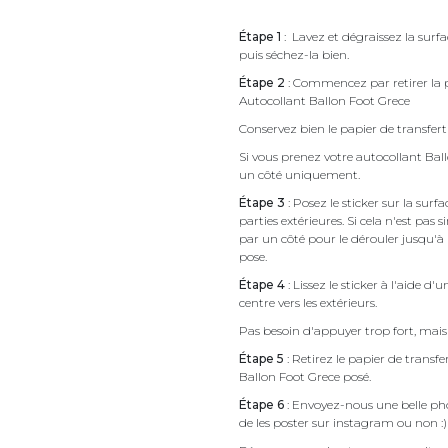
Étape 1
: Lavez et dégraissez la surfa
puis séchez-la bien.
Étape 2
: Commencez par retirer la p
Autocollant Ballon Foot Grece
Conservez bien le papier de transfert 
Si vous prenez votre autocollant Ba
un côté uniquement.
Étape 3
: Posez le sticker sur la sur
parties extérieures. Si cela n'est 
par un côté pour le dérouler jusqu'à l'
pose.
Étape 4
: Lissez le sticker à l'aide d'
centre vers les extérieurs.
Pas besoin d'appuyer trop fort, mais 
Étape 5
: Retirez le papier de transf
Ballon Foot Grece posé.
Étape 6
: Envoyez-nous une belle pho
de les poster sur instagram ou non :)