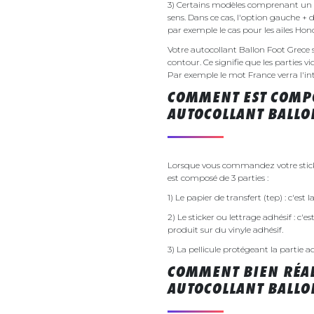
3) Certains modèles comprenant un g
sens. Dans ce cas, l'option gauche + 
par exemple le cas pour les ailes Ho
Votre autocollant Ballon Foot Grec
contour. Ce signifie que les parties v
Par exemple le mot France verra l'inte
COMMENT EST COMPO
AUTOCOLLANT BALLO
Lorsque vous commandez votre sticke
est composé de 3 parties :
1) Le papier de transfert (tep) : c'est
2) Le sticker ou lettrage adhésif : c'e
produit sur du vinyle adhésif.
3) La pellicule protégeant la partie a
COMMENT BIEN RÉAL
AUTOCOLLANT BALLO