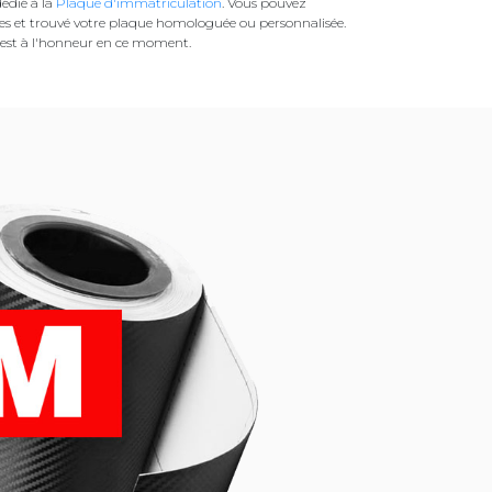
édié à la
Plaque d'immatriculation
. Vous pouvez
es et trouvé votre plaque homologuée ou personnalisée.
est à l'honneur en ce moment.