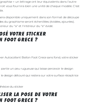
raphise + un lettrage ont leur équivalents dans l'autre
droit vous fournira bien une unité de chaque modèle. C'est
nda.
e sera disponible uniquement dans son format de découpe
ides du graphisme seront échenillées (évidées, ajourées).
rieur du "a" et l'intérieur du "e" évidé.
SÉ VOTRE STICKER
N FOOT GRECE ?
r Autocollant Ballon Foot Grece sans fond, votre sticker
 la partie un peu rugueuse qui laisse percevoir le design
st le design détouré qui restera sur votre surface réceptrice
dhésive du sticker
ISER LA POSE DE VOTRE
N FOOT GRECE ?