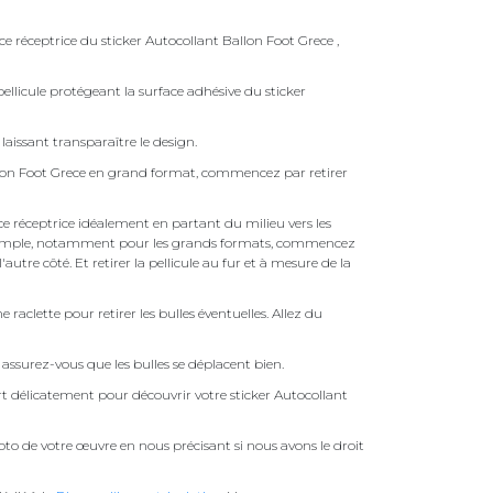
ce réceptrice du sticker Autocollant Ballon Foot Grece ,
ellicule protégeant la surface adhésive du sticker
laissant transparaître le design.
llon Foot Grece en grand format, commencez par retirer
face réceptrice idéalement en partant du milieu vers les
pas simple, notamment pour les grands formats, commencez
autre côté. Et retirer la pellicule au fur et à mesure de la
une raclette pour retirer les bulles éventuelles. Allez du
assurez-vous que les bulles se déplacent bien.
ert délicatement pour découvrir votre sticker Autocollant
to de votre œuvre en nous précisant si nous avons le droit