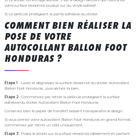
votre surface réceptrice produit sur du vinyle adhésif.
3) La pellicule protégeant la partie adhésive du sticker
COMMENT BIEN RÉALISER LA
POSE DE VOTRE
AUTOCOLLANT BALLON FOOT
HONDURAS ?
Étape 1
: Lavez et dégraissez la surface réceptrice du sticker Autocollant
Ballon Foot Honduras , puis séchez-la bien.
Étape 2
: Commencez par retirer la pellicule protégeant la surface
adhésive du sticker Autocollant Ballon Foot Honduras
Conservez bien le papier de transfert laissant transparaître le design.
Si vous prenez votre autocollant Ballon Foot Honduras en grand format,
commencez par retirer un côté uniquement.
Étape 3
: Posez le sticker sur la surface réceptrice idéalement en partant