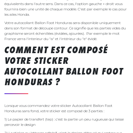
équivalents dans l'autre sens. Dans ce cas, l'option gauche + droit vous
fournira bien une unité de chaque modèle. C'est par exemple le cas pour
les ailes Honda.
Votre autocollant Ballon Foot Honduras sera disponible uniquement
dans son format de découpe contour. Ce signifie que les parties vides du
graphisme seront échenillées (évidées, ajourées). Par exemple le mot
France verra l'interieur du "a" et l'intérieur du "e" évidé.
COMMENT EST COMPOSÉ
VOTRE STICKER
AUTOCOLLANT BALLON FOOT
HONDURAS ?
Lorsque vous commandez votre sticker Autocollant Ballon Foot
Honduras sans fond, votre sticker est composé de 3 parties :
1) Le papier de transfert (tep) : c'est la partie un peu rugueuse qui laisse
percevoir le design
2) Le sticker ou lettrage adhésif : c'est le design détouré qui restera sur