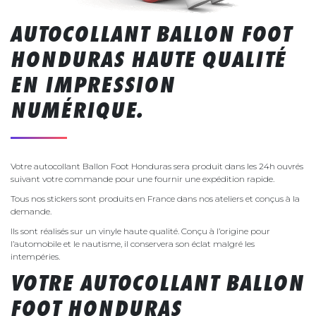
AUTOCOLLANT BALLON FOOT
HONDURAS HAUTE QUALITÉ
EN IMPRESSION
NUMÉRIQUE.
Votre autocollant Ballon Foot Honduras sera produit dans les 24h ouvrés
suivant votre commande pour une fournir une expédition rapide.
Tous nos stickers sont produits en France dans nos ateliers et conçus à la
demande.
Ils sont réalisés sur un vinyle haute qualité. Conçu à l’origine pour
l’automobile et le nautisme, il conservera son éclat malgré les
intempéries.
VOTRE AUTOCOLLANT BALLON
FOOT HONDURAS