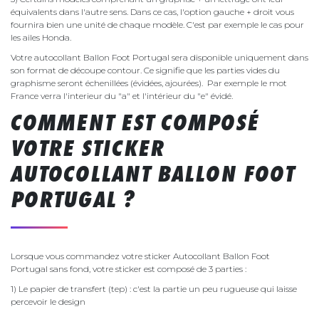
équivalents dans l'autre sens. Dans ce cas, l'option gauche + droit vous
fournira bien une unité de chaque modèle. C'est par exemple le cas pour
les ailes Honda.
Votre autocollant Ballon Foot Portugal sera disponible uniquement dans
son format de découpe contour. Ce signifie que les parties vides du
graphisme seront échenillées (évidées, ajourées). Par exemple le mot
France verra l'interieur du "a" et l'intérieur du "e" évidé.
COMMENT EST COMPOSÉ
VOTRE STICKER
AUTOCOLLANT BALLON FOOT
PORTUGAL ?
Lorsque vous commandez votre sticker Autocollant Ballon Foot
Portugal sans fond, votre sticker est composé de 3 parties :
1) Le papier de transfert (tep) : c'est la partie un peu rugueuse qui laisse
percevoir le design