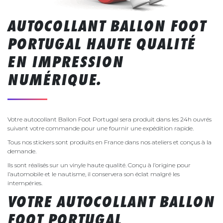
AUTOCOLLANT BALLON FOOT
PORTUGAL HAUTE QUALITÉ
EN IMPRESSION
NUMÉRIQUE.
Votre autocollant Ballon Foot Portugal sera produit dans les 24h ouvrés
suivant votre commande pour une fournir une expédition rapide.
Tous nos stickers sont produits en France dans nos ateliers et conçus à la
demande.
Ils sont réalisés sur un vinyle haute qualité. Conçu à l’origine pour
l’automobile et le nautisme, il conservera son éclat malgré les
intempéries.
VOTRE AUTOCOLLANT BALLON
FOOT PORTUGAL