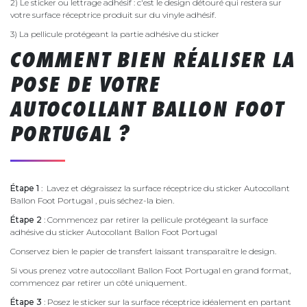
2) Le sticker ou lettrage adhésif : c'est le design détouré qui restera sur
votre surface réceptrice produit sur du vinyle adhésif.
3) La pellicule protégeant la partie adhésive du sticker
COMMENT BIEN RÉALISER LA
POSE DE VOTRE
AUTOCOLLANT BALLON FOOT
PORTUGAL ?
Étape 1
: Lavez et dégraissez la surface réceptrice du sticker Autocollant
Ballon Foot Portugal , puis séchez-la bien.
Étape 2
: Commencez par retirer la pellicule protégeant la surface
adhésive du sticker Autocollant Ballon Foot Portugal
Conservez bien le papier de transfert laissant transparaître le design.
Si vous prenez votre autocollant Ballon Foot Portugal en grand format,
commencez par retirer un côté uniquement.
Étape 3
: Posez le sticker sur la surface réceptrice idéalement en partant