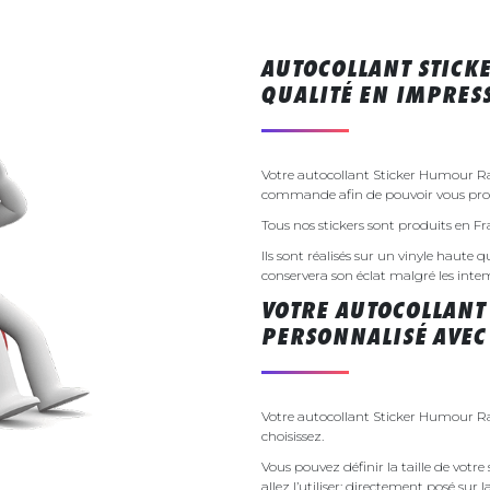
AUTOCOLLANT STIC
QUALITÉ EN IMPRE
Votre autocollant Sticker Humour Ra
commande afin de pouvoir vous propo
Tous nos stickers sont produits en F
Ils sont réalisés sur un vinyle haute q
conservera son éclat malgré les inte
VOTRE AUTOCOLLANT
PERSONNALISÉ AVEC
Votre autocollant Sticker Humour Ra
choisissez.
Vous pouvez définir la taille de vot
allez l’utiliser; directement posé sur