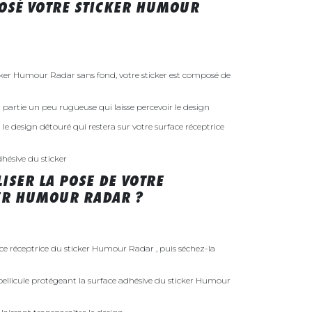
OSÉ VOTRE STICKER HUMOUR
er Humour Radar sans fond, votre sticker est composé de
 la partie un peu rugueuse qui laisse percevoir le design
st le design détouré qui restera sur votre surface réceptrice
dhésive du sticker
ISER LA POSE DE VOTRE
ER HUMOUR RADAR ?
ace réceptrice du sticker Humour Radar , puis séchez-la
ellicule protégeant la surface adhésive du sticker Humour