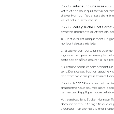
L’option
intérieur d’une vitre
vous p
votre vitrine pour qu’il soit vu corre
sticker Humour Radar sera du même côt
visuel, celui-ci sera inversé.
L’option
côté gauche + côté droit
v
symétrie (horizontale). Attention, pou
1) Si le sticker est uniquement un gra
horizontale sera réalisée.
2) Si sticker comporte principalement 
logos de marques par exemple), celu
cette option afin d'assurer la lisibilit
3) Certains modèles comprenant un g
sens. Dans ce cas, l'option gauche + 
par exemple le cas pour les ailes Ho
L’option
Pochoir
vous permettra d’av
graphisme. Vous pourrez alors le coll
permettra d’appliquer votre peinture
Votre autocollant Sticker Humour R
découpe contour. Ce signifie que les 
ajourées). Par exemple le mot France v