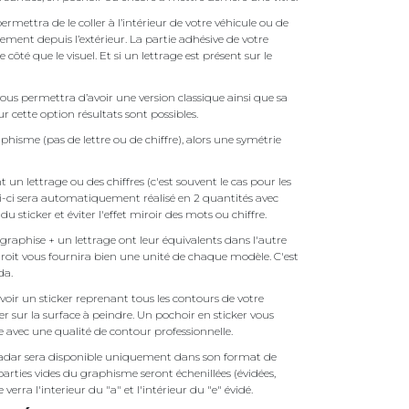
ermettra de le coller à l’intérieur de votre véhicule ou de
ctement depuis l’extérieur. La partie adhésive de votre
é que le visuel. Et si un lettrage est présent sur le
ous permettra d’avoir une version classique ainsi que sa
r cette option résultats sont possibles.
phisme (pas de lettre ou de chiffre), alors une symétrie
un lettrage ou des chiffres (c'est souvent le cas pour les
i-ci sera automatiquement réalisé en 2 quantités avec
é du sticker et éviter l'effet miroir des mots ou chiffre.
raphise + un lettrage ont leur équivalents dans l'autre
droit vous fournira bien une unité de chaque modèle. C'est
nda.
oir un sticker reprenant tous les contours de votre
er sur la surface à peindre. Un pochoir en sticker vous
 avec une qualité de contour professionnelle.
adar sera disponible uniquement dans son format de
parties vides du graphisme seront échenillées (évidées,
erra l'interieur du "a" et l'intérieur du "e" évidé.