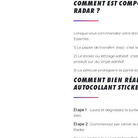
COMMENT EST COMP
RADAR ?
Lorsque vous commandez votre stick
3 parties :
1) Le papier de transfert (tep) : c'est
2) Le sticker ou lettrage adhésif : c'e
produit sur du vinyle adhésif.
3) La pellicule protégeant la partie a
COMMENT BIEN RÉAL
AUTOCOLLANT STICK
Étape 1
: Lavez et dégraissez la surf
bien.
Étape 2
: Commencez par retirer la p
Radar