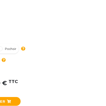
Pochoir
TTC
0 €
IER