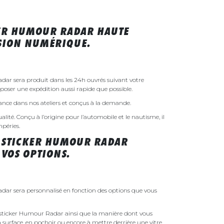
KER HUMOUR RADAR HAUTE
SSION NUMÉRIQUE.
dar sera produit dans les 24h ouvrés suivant votre
ser une expédition aussi rapide que possible.
rance dans nos ateliers et conçus à la demande.
ualité. Conçu à l’origine pour l’automobile et le nautisme, il
mpéries.
 STICKER HUMOUR RADAR
 VOS OPTIONS.
dar sera personnalisé en fonction des options que vous
re sticker Humour Radar ainsi que la manière dont vous
 la surface, en pochoir ou encore à mettre derrière une vitre.