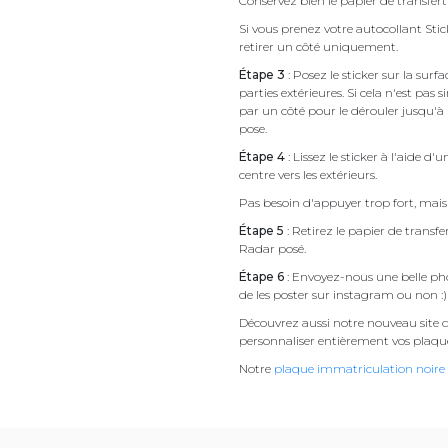
Conservez bien le papier de transfert
Si vous prenez votre autocollant 
retirer un côté uniquement.
Étape 3
: Posez le sticker sur la sur
parties extérieures. Si cela n'est 
par un côté pour le dérouler jusqu'à l'
pose.
Étape 4
: Lissez le sticker à l'aide d'
centre vers les extérieurs.
Pas besoin d'appuyer trop fort, mais
Étape 5
: Retirez le papier de trans
Radar posé.
Étape 6
: Envoyez-nous une belle pho
de les poster sur instagram ou non :
Découvrez aussi notre nouveau site d
personnaliser entièrement vos plaqu
Notre
plaque immatriculation noire