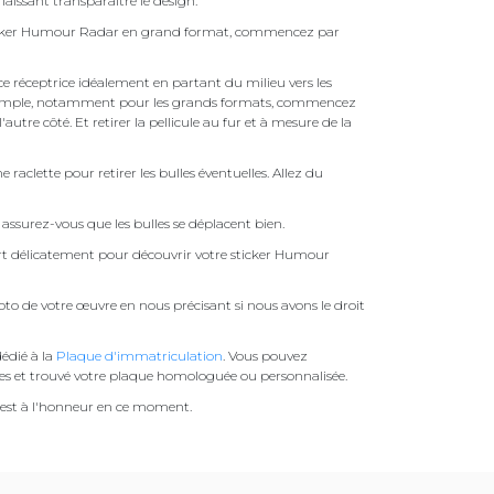
 laissant transparaître le design.
Sticker Humour Radar en grand format, commencez par
face réceptrice idéalement en partant du milieu vers les
pas simple, notamment pour les grands formats, commencez
autre côté. Et retirer la pellicule au fur et à mesure de la
une raclette pour retirer les bulles éventuelles. Allez du
 assurez-vous que les bulles se déplacent bien.
fert délicatement pour découvrir votre sticker Humour
to de votre œuvre en nous précisant si nous avons le droit
)
édié à la
Plaque d'immatriculation
. Vous pouvez
es et trouvé votre plaque homologuée ou personnalisée.
est à l'honneur en ce moment.