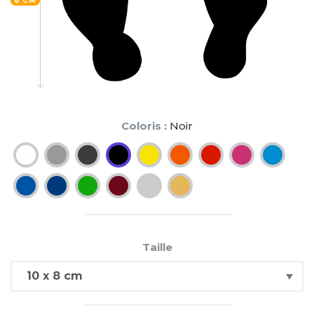
8 CM
Coloris :
Noir
Taille