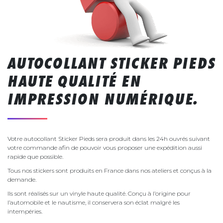
AUTOCOLLANT STICKER PIEDS
HAUTE QUALITÉ EN
IMPRESSION NUMÉRIQUE.
Votre autocollant Sticker Pieds sera produit dans les 24h ouvrés suivant
votre commande afin de pouvoir vous proposer une expédition aussi
rapide que possible.
Tous nos stickers sont produits en France dans nos ateliers et conçus à la
demande.
Ils sont réalisés sur un vinyle haute qualité. Conçu à l’origine pour
l’automobile et le nautisme, il conservera son éclat malgré les
intempéries.