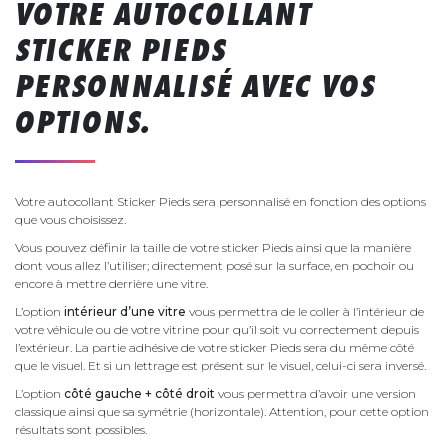
VOTRE AUTOCOLLANT
STICKER PIEDS
PERSONNALISÉ AVEC VOS
OPTIONS.
Votre autocollant Sticker Pieds sera personnalisé en fonction des options
que vous choisissez.
Vous pouvez définir la taille de votre sticker Pieds ainsi que la manière
dont vous allez l’utiliser; directement posé sur la surface, en pochoir ou
encore à mettre derrière une vitre.
L’option
intérieur d’une vitre
vous permettra de le coller à l’intérieur de
votre véhicule ou de votre vitrine pour qu’il soit vu correctement depuis
l’extérieur. La partie adhésive de votre sticker Pieds sera du même côté
que le visuel. Et si un lettrage est présent sur le visuel, celui-ci sera inversé.
L’option
côté gauche + côté droit
vous permettra d’avoir une version
classique ainsi que sa symétrie (horizontale). Attention, pour cette option
résultats sont possibles.