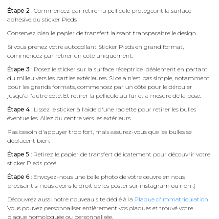
Étape 2
: Commencez par retirer la pellicule protégeant la surface
adhésive du sticker Pieds
Conservez bien le papier de transfert laissant transparaître le design.
Si vous prenez votre autocollant Sticker Pieds en grand format,
commencez par retirer un côté uniquement.
Étape 3
: Posez le sticker sur la surface réceptrice idéalement en partant
du milieu vers les parties extérieures. Si cela n'est pas simple, notamment
pour les grands formats, commencez par un côté pour le dérouler
jusqu'à l'autre côté. Et retirer la pellicule au fur et à mesure de la pose.
Étape 4
: Lissez le sticker à l'aide d'une raclette pour retirer les bulles
éventuelles. Allez du centre vers les extérieurs.
Pas besoin d'appuyer trop fort, mais assurez-vous que les bulles se
déplacent bien.
Étape 5
: Retirez le papier de transfert délicatement pour découvrir votre
sticker Pieds posé.
Étape 6
: Envoyez-nous une belle photo de votre œuvre en nous
précisant si nous avons le droit de les poster sur instagram ou non :)
Découvrez aussi notre nouveau site dédié à la
Plaque d'immatriculation
.
Vous pouvez personnaliser entièrement vos plaques et trouvé votre
plaque homologuée ou personnalisée.