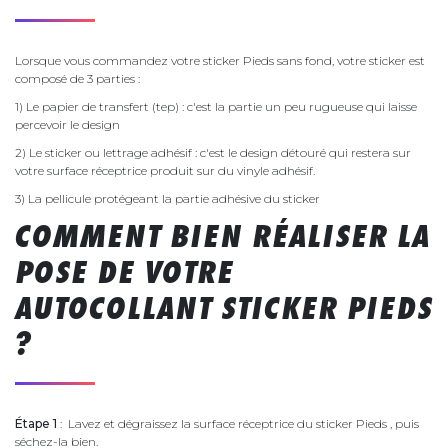
Lorsque vous commandez votre sticker Pieds sans fond, votre sticker est
composé de 3 parties :
1) Le papier de transfert (tep) : c'est la partie un peu rugueuse qui laisse
percevoir le design
2) Le sticker ou lettrage adhésif : c'est le design détouré qui restera sur
votre surface réceptrice produit sur du vinyle adhésif.
3) La pellicule protégeant la partie adhésive du sticker
COMMENT BIEN RÉALISER LA
POSE DE VOTRE
AUTOCOLLANT STICKER PIEDS
?
Étape 1
: Lavez et dégraissez la surface réceptrice du sticker Pieds , puis
séchez-la bien.