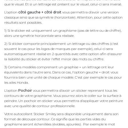
que le visuel. Et si un lettrage est présent sur le visuel, celui-ci sera inversé.
L’option
côté gauche + côté droit
vous permettra d’avoir une version
classique ainsi que sa symétrie (horizontale). Attention, pour cette option
résultats sont possibles.
1) Si le sticker est uniquement un graphisme (pas de lettre ou de chiffre),
alors une symétrie horizontale sera réalisée.
2) Si sticker comporte principalement un lettrage ou des chiffres (c'est
souvent le cas pour les logos de marques par exemple), celui-ci sera
automatiquement réalisé en 2 quantités avec cette option afin d'assurer
la lisibilité du sticker et éviter l'effet miroir des mots ou chiffre.
3) Certains modèles comprenant un graphise + un lettrage ont leur
équivalents dans l'autre sens. Dans ce cas, l'option gauche + droit vous
fournira bien une unité de chaque modèle. C'est par exemple le cas pour
les ailes Honda.
L’option
Pochoir
vous permettra d’avoir un sticker reprenant tous les
contours de votre graphisme. Vous pourrez alors le coller sur la surface à
peindre. Un pochoir en sticker vous permettra d’appliquer votre peinture
avec une qualité de contour professionnelle.
Votre autocollant Sticker Smiley sera disponible uniquement dans son
format de découpe contour. Ce signifie que les parties vides du
graphisme seront échenillées (évidées, ajourées). Par exemple le mot