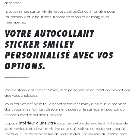
demande.
Ils sont réalisés sur un vinyle haute qualité. Conçu à l’origine pour
l’automobile et le nautisme, il conservera son éclat malgré les
intempéries.
VOTRE AUTOCOLLANT
STICKER SMILEY
PERSONNALISÉ AVEC VOS
OPTIONS.
Votre autocollant Sticker Smiley sera personnalisé en fonction des options
que vous choisissez.
Vous pouvez définir la taille de votre sticker Smiley ainsi que la manière
dont vous allez l’utiliser; directement posé sur la surface, en pochoir ou
encore à mettre derrière une vitre.
L’option
intérieur d’une vitre
vous permettra de le coller à l’intérieur de
votre véhicule ou de votre vitrine pour qu’il soit vu correctement depuis
l’extérieur. La partie adhésive de votre sticker Smiley sera du même côté