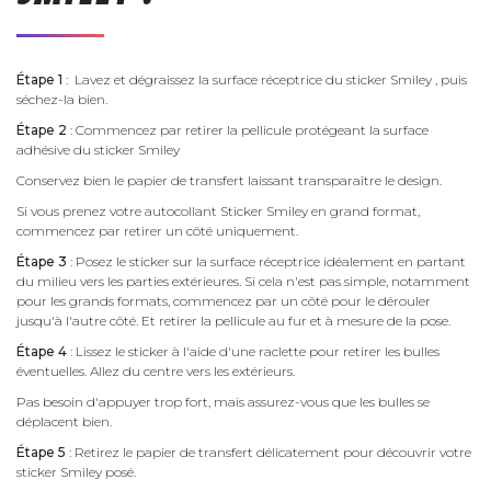
Étape 1
: Lavez et dégraissez la surface réceptrice du sticker Smiley , puis
séchez-la bien.
Étape 2
: Commencez par retirer la pellicule protégeant la surface
adhésive du sticker Smiley
Conservez bien le papier de transfert laissant transparaître le design.
Si vous prenez votre autocollant Sticker Smiley en grand format,
commencez par retirer un côté uniquement.
Étape 3
: Posez le sticker sur la surface réceptrice idéalement en partant
du milieu vers les parties extérieures. Si cela n'est pas simple, notamment
pour les grands formats, commencez par un côté pour le dérouler
jusqu'à l'autre côté. Et retirer la pellicule au fur et à mesure de la pose.
Étape 4
: Lissez le sticker à l'aide d'une raclette pour retirer les bulles
éventuelles. Allez du centre vers les extérieurs.
Pas besoin d'appuyer trop fort, mais assurez-vous que les bulles se
déplacent bien.
Étape 5
: Retirez le papier de transfert délicatement pour découvrir votre
sticker Smiley posé.