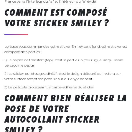
France verra l'interieur du "a" et l'intérieur du "e" évidé.
COMMENT EST COMPOSÉ
VOTRE STICKER SMILEY ?
Lorsque vous commandez votre sticker Smiley sans fond, votre sticker est
composé de 3 parties :
1) Le papier de transfert (tep) : c'est la partie un peu rugueuse qui laisse
percevoir le design
2) Le sticker ou lettrage adhésif : c'est le design détouré qui restera sur
votre surface réceptrice produit sur du vinyle adhésif.
3) La pellicule protégeant la partie adhésive du sticker
COMMENT BIEN RÉALISER LA
POSE DE VOTRE
AUTOCOLLANT STICKER
SMILEY ?