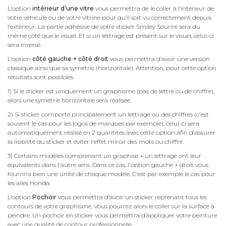
L’option
intérieur d’une vitre
vous permettra de le coller à l’intérieur de
votre véhicule ou de votre vitrine pour qu’il soit vu correctement depuis
l’extérieur. La partie adhésive de votre sticker Smiley Sourire sera du
même côté que le visuel. Et si un lettrage est présent sur le visuel, celui-ci
sera inversé.
L’option
côté gauche + côté droit
vous permettra d’avoir une version
classique ainsi que sa symétrie (horizontale). Attention, pour cette option
résultats sont possibles.
1) Si le sticker est uniquement un graphisme (pas de lettre ou de chiffre),
alors une symétrie horizontale sera réalisée.
2) Si sticker comporte principalement un lettrage ou des chiffres (c'est
souvent le cas pour les logos de marques par exemple), celui-ci sera
automatiquement réalisé en 2 quantités avec cette option afin d'assurer
la lisibilité du sticker et éviter l'effet miroir des mots ou chiffre.
3) Certains modèles comprenant un graphise + un lettrage ont leur
équivalents dans l'autre sens. Dans ce cas, l'option gauche + droit vous
fournira bien une unité de chaque modèle. C'est par exemple le cas pour
les ailes Honda.
L’option
Pochoir
vous permettra d’avoir un sticker reprenant tous les
contours de votre graphisme. Vous pourrez alors le coller sur la surface à
peindre. Un pochoir en sticker vous permettra d’appliquer votre peinture
avec une qualité de contour professionnelle.