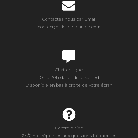
Contactez nous par Email
contact@stickers-garage.com
Chat en ligne
10h à 20h du lundi au samedi
Disponible en bas à droite de votre écran
Centre d'aide
24/7, nos réponses aux questions fréquentes