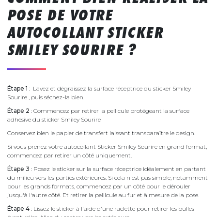
POSE DE VOTRE
AUTOCOLLANT STICKER
SMILEY SOURIRE ?
Étape 1
: Lavez et dégraissez la surface réceptrice du sticker Smiley
Sourire , puis séchez-la bien.
Étape 2
: Commencez par retirer la pellicule protégeant la surface
adhésive du sticker Smiley Sourire
Conservez bien le papier de transfert laissant transparaître le design.
Si vous prenez votre autocollant Sticker Smiley Sourire en grand format,
commencez par retirer un côté uniquement.
Étape 3
: Posez le sticker sur la surface réceptrice idéalement en partant
du milieu vers les parties extérieures. Si cela n'est pas simple, notamment
pour les grands formats, commencez par un côté pour le dérouler
jusqu'à l'autre côté. Et retirer la pellicule au fur et à mesure de la pose.
Étape 4
: Lissez le sticker à l'aide d'une raclette pour retirer les bulles