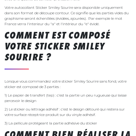
Votre autocollant Sticker Smiley Sourire sera disponible uniquement
dans son format de découpe contour. Ce signifie que les parties vides du
graphisme seront échenillées (évidées, ajourées). Par exemple le mot
France verra l'interieur du "a" et l'intérieur du "e" évidé.
COMMENT EST COMPOSÉ
VOTRE STICKER SMILEY
SOURIRE ?
Lorsque vous commandez votre sticker Smiley Sourire sans fond, votre
sticker est composé de 3 parties :
1) Le papier de transfert (tep) : c'est la partie un peu rugueuse qui laisse
percevoir le design
2) Le sticker ou lettrage adhésif : c'est le design détouré qui restera sur
votre surface réceptrice produit sur du vinyle adhésif.
3) La pellicule protégeant la partie adhésive du sticker
COMMENT BIEN RÉALISER LA