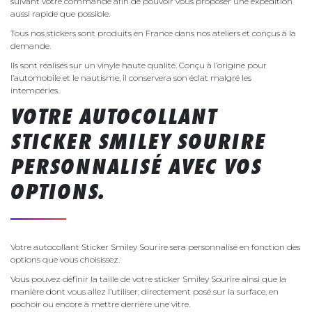
suivant votre commande afin de pouvoir vous proposer une expédition
aussi rapide que possible.
Tous nos stickers sont produits en France dans nos ateliers et conçus à la
demande.
Ils sont réalisés sur un vinyle haute qualité. Conçu à l’origine pour
l’automobile et le nautisme, il conservera son éclat malgré les
intempéries.
VOTRE AUTOCOLLANT
STICKER SMILEY SOURIRE
PERSONNALISÉ AVEC VOS
OPTIONS.
Votre autocollant Sticker Smiley Sourire sera personnalisé en fonction des
options que vous choisissez.
Vous pouvez définir la taille de votre sticker Smiley Sourire ainsi que la
manière dont vous allez l’utiliser; directement posé sur la surface, en
pochoir ou encore à mettre derrière une vitre.