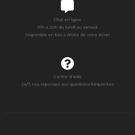
Chat en ligne
10h à 20h du lundi au samedi
Disponible en bas à droite de votre écran
Centre d'aide
24/7, nos réponses aux questions fréquentes