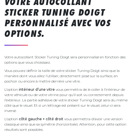
VOTRE AUTOCOLLANT
STICKER TUNING DOIGT
PERSONNALISÉ AVEC VOS
OPTIONS.
Votre autocollant Sticker Tuning Doigt sera personnalisé en fonction des
options que vous choisissez.
Vous pouvez définir la taille de votre sticker Tuning Doigt ainsi que la
manière dont vous allez l’utiliser; directement posé sur la surface, en
pochoir ou encore à mettre derrière une vitre.
L’option
intérieur d’une vitre
vous permettra de le coller à l’intérieur de
votre véhicule ou de votre vitrine pour qu’il soit vu correctement depuis
l’extérieur. La partie adhésive de votre sticker Tuning Doigt sera du même
côté que le visuel. Et si un lettrage est présent sur le visuel, celui-ci sera
inversé.
L’option
côté gauche + côté droit
vous permettra d’avoir une version
classique ainsi que sa symétrie (horizontale). Attention, pour cette option
résultats sont possibles.