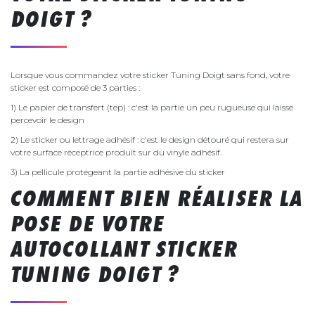
DOIGT ?
Lorsque vous commandez votre sticker Tuning Doigt sans fond, votre
sticker est composé de 3 parties :
1) Le papier de transfert (tep) : c'est la partie un peu rugueuse qui laisse
percevoir le design
2) Le sticker ou lettrage adhésif : c'est le design détouré qui restera sur
votre surface réceptrice produit sur du vinyle adhésif.
3) La pellicule protégeant la partie adhésive du sticker
COMMENT BIEN RÉALISER LA
POSE DE VOTRE
AUTOCOLLANT STICKER
TUNING DOIGT ?