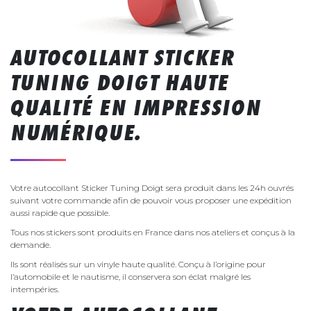
AUTOCOLLANT STICKER
TUNING DOIGT HAUTE
QUALITÉ EN IMPRESSION
NUMÉRIQUE.
Votre autocollant Sticker Tuning Doigt sera produit dans les 24h ouvrés
suivant votre commande afin de pouvoir vous proposer une expédition
aussi rapide que possible.
Tous nos stickers sont produits en France dans nos ateliers et conçus à la
demande.
Ils sont réalisés sur un vinyle haute qualité. Conçu à l’origine pour
l’automobile et le nautisme, il conservera son éclat malgré les
intempéries.