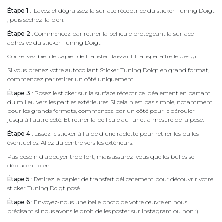
Étape 1
: Lavez et dégraissez la surface réceptrice du sticker Tuning Doigt
, puis séchez-la bien.
Étape 2
: Commencez par retirer la pellicule protégeant la surface
adhésive du sticker Tuning Doigt
Conservez bien le papier de transfert laissant transparaître le design.
Si vous prenez votre autocollant Sticker Tuning Doigt en grand format,
commencez par retirer un côté uniquement.
Étape 3
: Posez le sticker sur la surface réceptrice idéalement en partant
du milieu vers les parties extérieures. Si cela n'est pas simple, notamment
pour les grands formats, commencez par un côté pour le dérouler
jusqu'à l'autre côté. Et retirer la pellicule au fur et à mesure de la pose.
Étape 4
: Lissez le sticker à l'aide d'une raclette pour retirer les bulles
éventuelles. Allez du centre vers les extérieurs.
Pas besoin d'appuyer trop fort, mais assurez-vous que les bulles se
déplacent bien.
Étape 5
: Retirez le papier de transfert délicatement pour découvrir votre
sticker Tuning Doigt posé.
Étape 6
: Envoyez-nous une belle photo de votre œuvre en nous
précisant si nous avons le droit de les poster sur instagram ou non :)