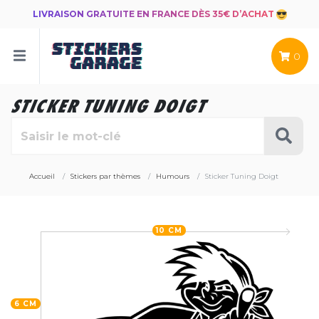
LIVRAISON GRATUITE EN FRANCE DÈS 35€ D’ACHAT
0
STICKER TUNING DOIGT
Accueil
Stickers par thèmes
Humours
Sticker Tuning Doigt
10 CM
6 CM