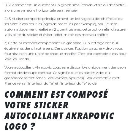
1) Si le sticker est uniquement un graphisme (pas de lettre ou de chiffre),
alors une symétrie horizontale sera réalisée.
2) Si sticker comporte principalement un lettrage ou des chiffres (c'est
souvent le cas pour les logos de marques par exemple), celui-ci sera
automatiquement réalisé en 2 quantités avec cette option afin d'assurer
la lisibilité du sticker et éviter l'effet miroir des mots ou chiffre.
3) Certains modèles comprenant un graphise + un lettrage ont leur
équivalents dans l'autre sens. Dans ce cas, l'option gauche + droit vous
fournira bien une unité de chaque modèle. C'est par exemple le cas pour
les ailes Honda.
Votre autocollant Akrapovic Logo sera disponible uniquement dans son
format de découpe contour. Ce signifie que les parties vides du
graphisme seront échenillées (évidées, ajourées). Par exemple le mot
France verra l'interieur du "a" et l'intérieur du "e" évidé.
COMMENT EST COMPOSÉ
VOTRE STICKER
AUTOCOLLANT AKRAPOVIC
LOGO ?