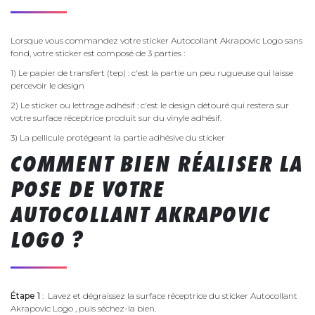
Lorsque vous commandez votre sticker Autocollant Akrapovic Logo sans
fond, votre sticker est composé de 3 parties :
1) Le papier de transfert (tep) : c'est la partie un peu rugueuse qui laisse
percevoir le design
2) Le sticker ou lettrage adhésif : c'est le design détouré qui restera sur
votre surface réceptrice produit sur du vinyle adhésif.
3) La pellicule protégeant la partie adhésive du sticker
COMMENT BIEN RÉALISER LA
POSE DE VOTRE
AUTOCOLLANT AKRAPOVIC
LOGO ?
Étape 1
: Lavez et dégraissez la surface réceptrice du sticker Autocollant
Akrapovic Logo , puis séchez-la bien.