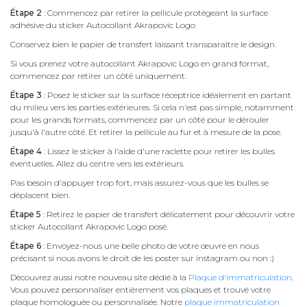
Étape 2
: Commencez par retirer la pellicule protégeant la surface
adhésive du sticker Autocollant Akrapovic Logo
Conservez bien le papier de transfert laissant transparaître le design.
Si vous prenez votre autocollant Akrapovic Logo en grand format,
commencez par retirer un côté uniquement.
Étape 3
: Posez le sticker sur la surface réceptrice idéalement en partant
du milieu vers les parties extérieures. Si cela n'est pas simple, notamment
pour les grands formats, commencez par un côté pour le dérouler
jusqu'à l'autre côté. Et retirer la pellicule au fur et à mesure de la pose.
Étape 4
: Lissez le sticker à l'aide d'une raclette pour retirer les bulles
éventuelles. Allez du centre vers les extérieurs.
Pas besoin d'appuyer trop fort, mais assurez-vous que les bulles se
déplacent bien.
Étape 5
: Retirez le papier de transfert délicatement pour découvrir votre
sticker Autocollant Akrapovic Logo posé.
Étape 6
: Envoyez-nous une belle photo de votre œuvre en nous
précisant si nous avons le droit de les poster sur instagram ou non :)
Découvrez aussi notre nouveau site dédié à la
Plaque d'immatriculation
.
Vous pouvez personnaliser entièrement vos plaques et trouvé votre
plaque homologuée ou personnalisée. Notre
plaque immatriculation