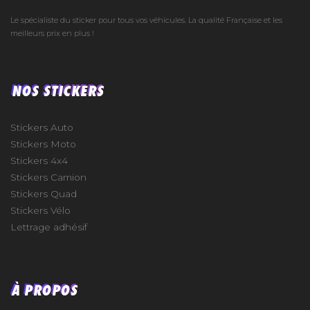
Le spécialiste du sticker pour tous vos véhicules. La qualité Française et les
meilleurs prix en plus !
NOS STICKERS
Stickers Auto
Stickers Moto
Stickers 4x4
Stickers Camion
Stickers Quad
Stickers Vélo
Lettrage adhésif
À PROPOS