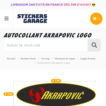
LIVRAISON GRATUITE EN FRANCE DÈS 35€ D’ACHAT
0
AUTOCOLLANT AKRAPOVIC LOGO
Accueil
Stickers Auto
Tuning
Marques et logos
Logos Autres
Autocollant Akrapovic Logo
6 CM
2 CM