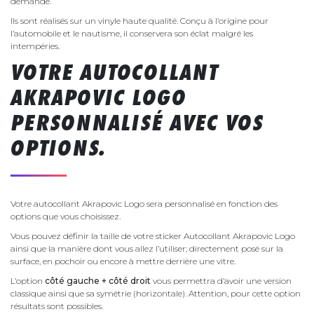
demande.
Ils sont réalisés sur un vinyle haute qualité. Conçu à l’origine pour
l’automobile et le nautisme, il conservera son éclat malgré les
intempéries.
VOTRE AUTOCOLLANT
AKRAPOVIC LOGO
PERSONNALISÉ AVEC VOS
OPTIONS.
Votre autocollant Akrapovic Logo sera personnalisé en fonction des
options que vous choisissez.
Vous pouvez définir la taille de votre sticker Autocollant Akrapovic Logo
ainsi que la manière dont vous allez l’utiliser; directement posé sur la
surface, en pochoir ou encore à mettre derrière une vitre.
L’option
côté gauche + côté droit
vous permettra d’avoir une version
classique ainsi que sa symétrie (horizontale). Attention, pour cette option
résultats sont possibles.