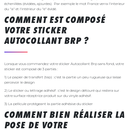
échenillées (évidées, ajourées). Par exemple le mot France verra l'interieur
du "a" et l'intérieur du "e" évidé.
COMMENT EST COMPOSÉ
VOTRE STICKER
AUTOCOLLANT BRP ?
Lorsque vous commandez votre sticker Autocollant Brp sans fond, votre
sticker est composé de 3 parties :
1) Le papier de transfert (tep) : c'est la partie un peu rugueuse qui laisse
percevoir le design
2) Le sticker ou lettrage adhésif : c'est le design détouré qui restera sur
votre surface réceptrice produit sur du vinyle adhésif.
3) La pellicule protégeant la partie adhésive du sticker
COMMENT BIEN RÉALISER LA
POSE DE VOTRE