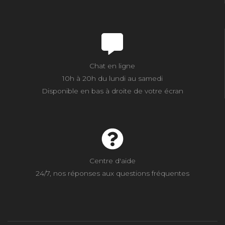
Chat en ligne
10h à 20h du lundi au samedi
Disponible en bas à droite de votre écran
Centre d'aide
24/7, nos réponses aux questions fréquentes