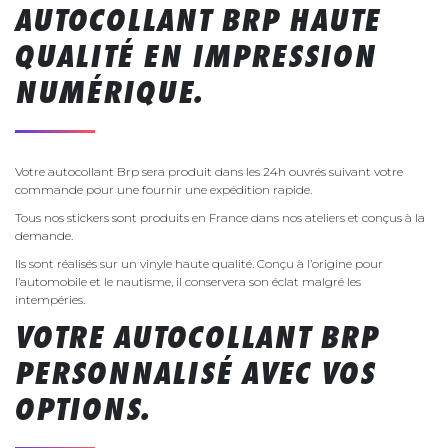
AUTOCOLLANT BRP HAUTE
QUALITÉ EN IMPRESSION
NUMÉRIQUE.
Votre autocollant Brp sera produit dans les 24h ouvrés suivant votre
commande pour une fournir une expédition rapide.
Tous nos stickers sont produits en France dans nos ateliers et conçus à la
demande.
Ils sont réalisés sur un vinyle haute qualité. Conçu à l’origine pour
l’automobile et le nautisme, il conservera son éclat malgré les
intempéries.
VOTRE AUTOCOLLANT BRP
PERSONNALISÉ AVEC VOS
OPTIONS.