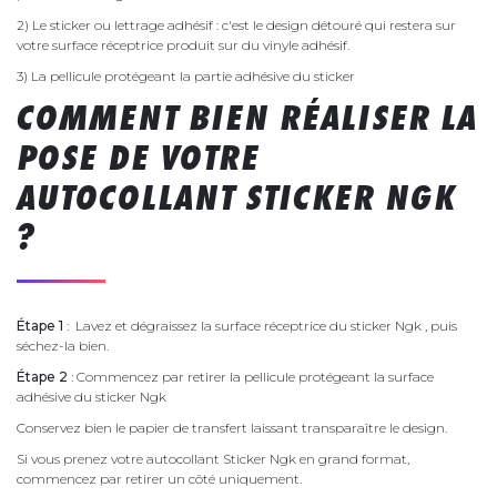
2) Le sticker ou lettrage adhésif : c'est le design détouré qui restera sur
votre surface réceptrice produit sur du vinyle adhésif.
3) La pellicule protégeant la partie adhésive du sticker
COMMENT BIEN RÉALISER LA
POSE DE VOTRE
AUTOCOLLANT STICKER NGK
?
Étape 1
: Lavez et dégraissez la surface réceptrice du sticker Ngk , puis
séchez-la bien.
Étape 2
: Commencez par retirer la pellicule protégeant la surface
adhésive du sticker Ngk
Conservez bien le papier de transfert laissant transparaître le design.
Si vous prenez votre autocollant Sticker Ngk en grand format,
commencez par retirer un côté uniquement.