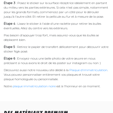
Étape 3
: Posez le sticker sur la surface réceptrice idéalement en partant
du milieu vers les parties extérieures. Si cela n'est pas simple, notamment
pour les grands formats, commencez par un côté pour le dérouler
jusqu'à l'autre côté. Et retirer la pellicule au fur et à mesure de la pose.
Étape 4
: Lissez le sticker à l'aide d'une raclette pour retirer les bulles
éventuelles. Allez du centre vers les extérieurs.
Pas besoin d'appuyer trop fort, mais assurez-vous que les bulles se
déplacent bien.
Étape 5
: Retirez le papier de transfert délicatement pour découvrir votre
sticker Ngk posé.
Étape 6
: Envoyez-nous une belle photo de votre œuvre en nous
précisant si nous avons le droit de les poster sur instagram ou non :)
Découvrez aussi notre nouveau site dédié à la
Plaque d'immatriculation
.
Vous pouvez personnaliser entièrement vos plaques et trouvé votre
plaque homologuée ou personnalisée.
Notre
plaque immatriculation noire
est à l'honneur en ce moment.
DES MATÉRIAUX PREMIUM