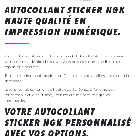
AUTOCOLLANT STICKER NGK
HAUTE QUALITÉ EN
IMPRESSION NUMÉRIQUE.
Votre autocollant Sticker Ngk sera produit dans les 24h ouvrés suivant
votre commande afin de pouvoir vous proposer une expédition aussi
rapide que possible.
Tous nos stickers sont produits en France dans nos ateliers et conçus à la
demande.
Ils sont réalisés sur un vinyle haute qualité. Conçu à l’origine pour
l’automobile et le nautisme, il conservera son éclat malgré les
intempéries.
VOTRE AUTOCOLLANT
STICKER NGK PERSONNALISÉ
AVEC VOS OPTIONS.