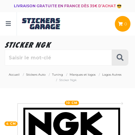
LIVRAISON GRATUITE EN FRANCE DÈS 35€ D’ACHAT
0
STICKER NGK
Accueil
Stickers Auto
Tuning
Marques et logos
Logos Autres
Sticker Ngk
10 CM
4 CM