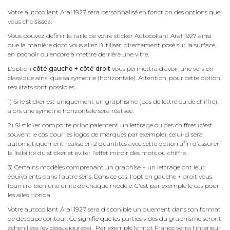
Votre autocollant Aral 1927 sera personnalisé en fonction des options que
vous choisissez.
Vous pouvez définir la taille de votre sticker Autocollant Aral 1927 ainsi
que la manière dont vous allez l’utiliser; directement posé sur la surface,
en pochoir ou encore à mettre derrière une vitre.
L’option
côté gauche + côté droit
vous permettra d’avoir une version
classique ainsi que sa symétrie (horizontale). Attention, pour cette option
résultats sont possibles.
1) Si le sticker est uniquement un graphisme (pas de lettre ou de chiffre),
alors une symétrie horizontale sera réalisée.
2) Si sticker comporte principalement un lettrage ou des chiffres (c'est
souvent le cas pour les logos de marques par exemple), celui-ci sera
automatiquement réalisé en 2 quantités avec cette option afin d'assurer
la lisibilité du sticker et éviter l'effet miroir des mots ou chiffre.
3) Certains modèles comprenant un graphise + un lettrage ont leur
équivalents dans l'autre sens. Dans ce cas, l'option gauche + droit vous
fournira bien une unité de chaque modèle. C'est par exemple le cas pour
les ailes Honda.
Votre autocollant Aral 1927 sera disponible uniquement dans son format
de découpe contour. Ce signifie que les parties vides du graphisme seront
échenillées (évidées, ajourées). Par exemple le mot France verra l'interieur