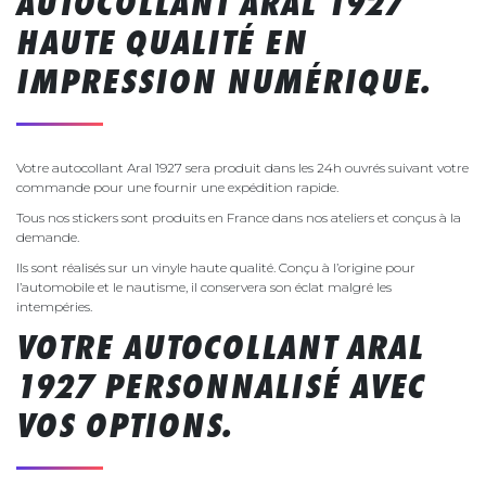
AUTOCOLLANT ARAL 1927
HAUTE QUALITÉ EN
IMPRESSION NUMÉRIQUE.
Votre autocollant Aral 1927 sera produit dans les 24h ouvrés suivant votre
commande pour une fournir une expédition rapide.
Tous nos stickers sont produits en France dans nos ateliers et conçus à la
demande.
Ils sont réalisés sur un vinyle haute qualité. Conçu à l’origine pour
l’automobile et le nautisme, il conservera son éclat malgré les
intempéries.
VOTRE AUTOCOLLANT ARAL
1927 PERSONNALISÉ AVEC
VOS OPTIONS.