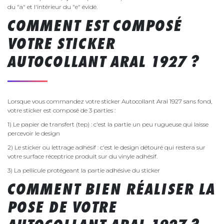
du "a" et l'intérieur du "e" évidé.
COMMENT EST COMPOSÉ
VOTRE STICKER
AUTOCOLLANT ARAL 1927 ?
Lorsque vous commandez votre sticker Autocollant Aral 1927 sans fond,
votre sticker est composé de 3 parties :
1) Le papier de transfert (tep) : c'est la partie un peu rugueuse qui laisse
percevoir le design
2) Le sticker ou lettrage adhésif : c'est le design détouré qui restera sur
votre surface réceptrice produit sur du vinyle adhésif.
3) La pellicule protégeant la partie adhésive du sticker
COMMENT BIEN RÉALISER LA
POSE DE VOTRE