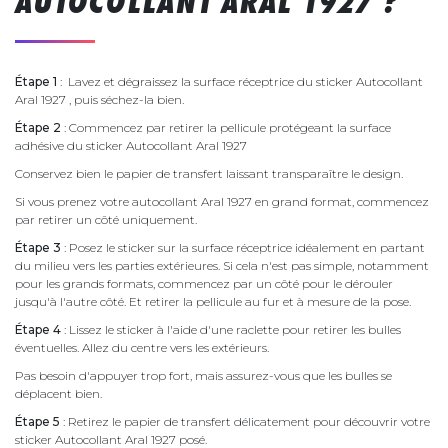
AUTOCOLLANT ARAL 1927 ?
Étape 1
: Lavez et dégraissez la surface réceptrice du sticker Autocollant
Aral 1927 , puis séchez-la bien.
Étape 2
: Commencez par retirer la pellicule protégeant la surface
adhésive du sticker Autocollant Aral 1927
Conservez bien le papier de transfert laissant transparaître le design.
Si vous prenez votre autocollant Aral 1927 en grand format, commencez
par retirer un côté uniquement.
Étape 3
: Posez le sticker sur la surface réceptrice idéalement en partant
du milieu vers les parties extérieures. Si cela n'est pas simple, notamment
pour les grands formats, commencez par un côté pour le dérouler
jusqu'à l'autre côté. Et retirer la pellicule au fur et à mesure de la pose.
Étape 4
: Lissez le sticker à l'aide d'une raclette pour retirer les bulles
éventuelles. Allez du centre vers les extérieurs.
Pas besoin d'appuyer trop fort, mais assurez-vous que les bulles se
déplacent bien.
Étape 5
: Retirez le papier de transfert délicatement pour découvrir votre
sticker Autocollant Aral 1927 posé.