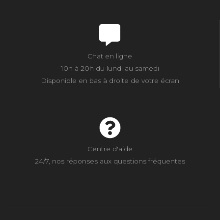
Chat en ligne
10h à 20h du lundi au samedi
Disponible en bas à droite de votre écran
Centre d'aide
24/7, nos réponses aux questions fréquentes