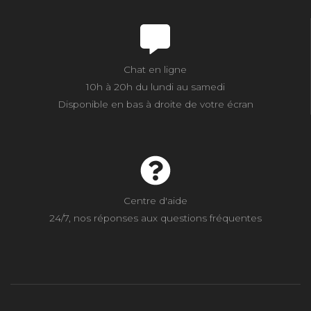
Chat en ligne
10h à 20h du lundi au samedi
Disponible en bas à droite de votre écran
Centre d'aide
24/7, nos réponses aux questions fréquentes