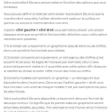
Votre autocollant Bp sera personnalisé en fonction des options que vous
choisissez.
Vous pouvez définir la taille de votre sticker Autocollant Bp ainsi que la
manière dont vous allez l’utiliser; directement posé sur la surface, en
pochoir ou encore à mettre derrière une vitre.
L’option
côté gauche + côté droit
vous permettra d’avoir une version
classique ainsi que sa symétrie (horizontale). Attention, pour cette option
résultats sont possibles.
1) Si le sticker est uniquement un graphisme (pas de lettre ou de chiffre),
alors une symétrie horizontale sera réalisée.
2) Si sticker comporte principalement un lettrage ou des chiffres (c'est
souvent le cas pour les logos de marques par exemple), celui-ci sera
automatiquement réalisé en 2 quantités avec cette option afin d'assurer
la lisibilité du sticker et éviter l'effet miroir des mots ou chiffre.
3) Certains modèles comprenant un graphise + un lettrage ont leur
équivalents dans l'autre sens. Dans ce cas, l'option gauche + droit vous
fournira bien une unité de chaque modèle. C'est par exemple le cas pour
les ailes Honda.
Votre autocollant Bp sera disponible uniquement dans son format de
découpe contour. Ce signifie que les parties vides du graphisme seront
échenillées (évidées, ajourées). Par exemple le mot France verra l'interieur
du "a" et l'intérieur du "e" évidé.