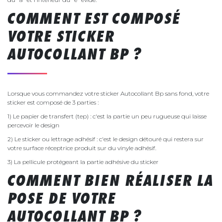
COMMENT EST COMPOSÉ
VOTRE STICKER
AUTOCOLLANT BP ?
Lorsque vous commandez votre sticker Autocollant Bp sans fond, votre
sticker est composé de 3 parties :
1) Le papier de transfert (tep) : c'est la partie un peu rugueuse qui laisse
percevoir le design
2) Le sticker ou lettrage adhésif : c'est le design détouré qui restera sur
votre surface réceptrice produit sur du vinyle adhésif.
3) La pellicule protégeant la partie adhésive du sticker
COMMENT BIEN RÉALISER LA
POSE DE VOTRE
AUTOCOLLANT BP ?