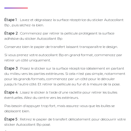
Étape 1
: Lavez et dégraissez la surface réceptrice du sticker Autocollant
Bp , puis séchez-la bien.
Étape 2
: Commencez par retirer la pellicule protégeant la surface
adhésive du sticker Autocollant Bp
Conservez bien le papier de transfert laissant transparaître le design.
Si vous prenez votre autocollant Bp en grand format, commencez par
retirer un côté uniquement.
Étape 3
: Posez le sticker sur la surface réceptrice idéalement en partant
du milieu vers les parties extérieures. Si cela n'est pas simple, notamment
pour les grands formats, commencez par un côté pour le dérouler
jusqu'à l'autre côté. Et retirer la pellicule au fur et à mesure de la pose.
Étape 4
: Lissez le sticker à l'aide d'une raclette pour retirer les bulles
éventuelles. Allez du centre vers les extérieurs.
Pas besoin d'appuyer trop fort, mais assurez-vous que les bulles se
déplacent bien.
Étape 5
: Retirez le papier de transfert délicatement pour découvrir votre
sticker Autocollant Bp posé.